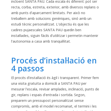
incloent SANTA PAU. Cada escala és diferent: pot ser
recta, corba, estreta, exterior, amb diversos replans o
amb punts d’aparcament limitats. Per això no
treballem amb solucions genèriques, sinó amb un
estudi tècnic personalitzat. L’objectiu és que les
cadires pujaescales SANTA PAU quedin ben
instal·lades, siguin fàcils d’utilitzar i permetin mantenir
l’autonomia a casa amb tranquil·litat.
Procés d’instal·lació en
4 passos
El procés d’instal·lació és àgil i transparent. Primer fem
una visita gratuïta a domicili a SANTA PAU per
mesurar l’escala, revisar amplades, inclinació, punts de
gir, replans i espais d’entrada i sortida. Segon,
preparem un pressupost personalitzat sense
compromís, amb el model recomanat, el termini i les