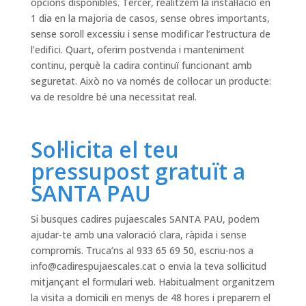
opcions disponibles. Tercer, realitzem la instal·lació en
1 dia en la majoria de casos, sense obres importants,
sense soroll excessiu i sense modificar l’estructura de
l’edifici. Quart, oferim postvenda i manteniment
continu, perquè la cadira continuï funcionant amb
seguretat. Això no va només de col·locar un producte:
va de resoldre bé una necessitat real.
Sol·licita el teu
pressupost gratuït a
SANTA PAU
Si busques cadires pujaescales SANTA PAU, podem
ajudar-te amb una valoració clara, ràpida i sense
compromís. Truca’ns al 933 65 69 50, escriu-nos a
info@cadirespujaescales.cat
o envia la teva sol·licitud
mitjançant el formulari web. Habitualment organitzem
la visita a domicili en menys de 48 hores i preparem el