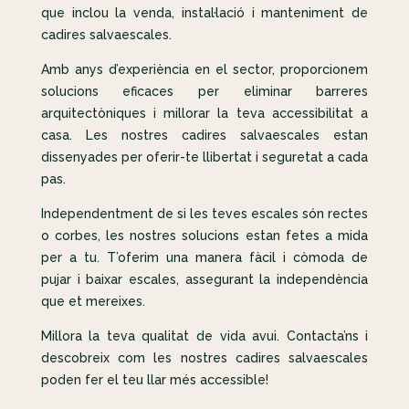
que inclou la venda, instal·lació i manteniment de
cadires salvaescales.
Amb anys d’experiència en el sector, proporcionem
solucions eficaces per eliminar barreres
arquitectòniques i millorar la teva accessibilitat a
casa. Les nostres cadires salvaescales estan
dissenyades per oferir-te llibertat i seguretat a cada
pas.
Independentment de si les teves escales són rectes
o corbes, les nostres solucions estan fetes a mida
per a tu. T’oferim una manera fàcil i còmoda de
pujar i baixar escales, assegurant la independència
que et mereixes.
Millora la teva qualitat de vida avui. Contacta’ns i
descobreix com les nostres cadires salvaescales
poden fer el teu llar més accessible!