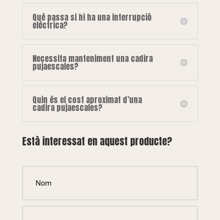
Què passa si hi ha una interrupció
elèctrica?
Necessita manteniment una cadira
pujaescales?
Quin és el cost aproximat d’una
cadira pujaescales?
Està interessat en aquest producte?