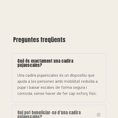
Preguntes freqüents
Què és exactament una cadira
pujaescales?
Una cadira pujaescales és un dispositiu que
ajuda a les persones amb mobilitat reduïda a
pujar i baixar escales de forma segura i
còmoda, sense haver de fer cap esforç físic.
Qui pot beneficiar-se d’una cadira
pujaescales?