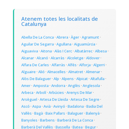
Atenem totes les localitats de
Catalunya
Abella De La Conca
·
Abrera
·
Àger
·
Agramunt
·
Aguilar De Segarra
·
Agullana
·
Aiguamúrcia
·
Aiguaviva
·
Aitona
·
Alàs I Cerc
·
Albatàrrec
·
Albesa
·
Alcanar
·
Alcanó
·
Alcarràs
·
Alcoletge
·
Aldover
·
Alfara De Carles
·
Alfarràs
·
Alfés
·
Alforja
·
Algerri
·
Alguaire
·
Alió
·
Almacelles
·
Almatret
·
Almenar
·
Alòs De Balaguer
·
Alp
·
Alpens
·
Alpicat
·
Altafulla
·
Amer
·
Amposta
·
Andorra
·
Anglès
·
Anglesola
·
Arbeca
·
Arbolí
·
Arbúcies
·
Arenys De Mar
·
Arsèguel
·
Artesa De Lleida
·
Artesa De Segre
·
Ascó
·
Aspa
·
Avià
·
Avinyó
·
Badalona
·
Badia Del
Vallès
·
Bagà
·
Baix Pallars
·
Balaguer
·
Balenyà
·
Banyoles
·
Barbens
·
Barberà De La Conca
·
Barberà Del Vallès
·
Bassella
·
Batea
·
Begur
·