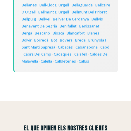
Belianes
·
Bell-Lloc D Urgell
·
Bellaguarda
·
Bellcaire
D Urgell
·
Bellmunt D Urgell
·
Bellmunt Del Priorat
·
Bellpuig
·
Bellvei
·
Bellver De Cerdanya
·
Bellvís
·
Benavent De Segrià
·
Benifallet
·
Benissanet
·
Berga
·
Bescanó
·
Biosca
·
Blancafort
·
Blanes
·
Bolvir
·
Borredà
·
Bot
·
Bovera
·
Breda
·
Brunyola I
Sant Martí Sapresa
·
Cabacés
·
Cabanabona
·
Cabó
·
Cabra Del Camp
·
Cadaqués
·
Calafell
·
Caldes De
Malavella
·
Calella
·
Calldetenes
·
Callús
EL QUE OPINEN ELS NOSTRES CLIENTS