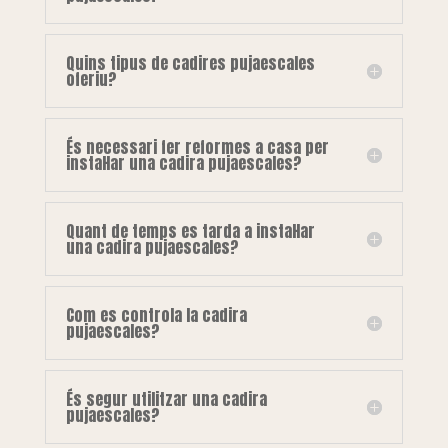
Quins tipus de cadires pujaescales
oferiu?
És necessari fer reformes a casa per
instal·lar una cadira pujaescales?
Quant de temps es tarda a instal·lar
una cadira pujaescales?
Com es controla la cadira
pujaescales?
És segur utilitzar una cadira
pujaescales?