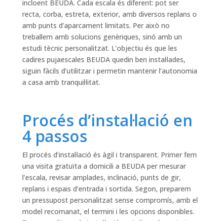
incloent BEUDA. Cada escala és diferent: pot ser
recta, corba, estreta, exterior, amb diversos replans o
amb punts d’aparcament limitats. Per això no
treballem amb solucions genèriques, sinó amb un
estudi tècnic personalitzat. L’objectiu és que les
cadires pujaescales BEUDA quedin ben instal·lades,
siguin fàcils d’utilitzar i permetin mantenir l’autonomia
a casa amb tranquil·litat.
Procés d’instal·lació en
4 passos
El procés d’instal·lació és àgil i transparent. Primer fem
una visita gratuïta a domicili a BEUDA per mesurar
l’escala, revisar amplades, inclinació, punts de gir,
replans i espais d’entrada i sortida. Segon, preparem
un pressupost personalitzat sense compromís, amb el
model recomanat, el termini i les opcions disponibles.