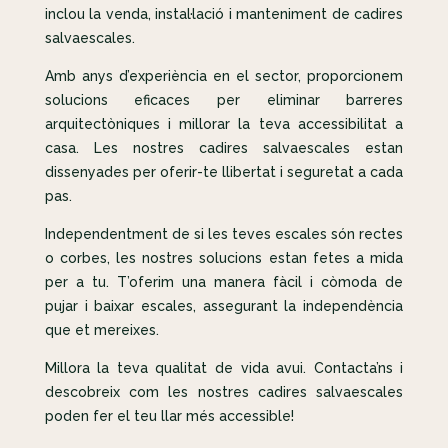
inclou la venda, instal·lació i manteniment de cadires
salvaescales.
Amb anys d’experiència en el sector, proporcionem
solucions eficaces per eliminar barreres
arquitectòniques i millorar la teva accessibilitat a
casa. Les nostres cadires salvaescales estan
dissenyades per oferir-te llibertat i seguretat a cada
pas.
Independentment de si les teves escales són rectes
o corbes, les nostres solucions estan fetes a mida
per a tu. T’oferim una manera fàcil i còmoda de
pujar i baixar escales, assegurant la independència
que et mereixes.
Millora la teva qualitat de vida avui. Contacta’ns i
descobreix com les nostres cadires salvaescales
poden fer el teu llar més accessible!