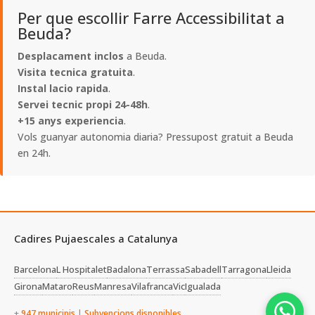
Per que escollir Farre Accessibilitat a
Beuda?
Desplacament inclos
a Beuda.
Visita tecnica gratuita
.
Instal lacio rapida
.
Servei tecnic propi 24-48h
.
+15 anys experiencia
.
Vols guanyar autonomia diaria? Pressupost gratuit a Beuda
en 24h.
Cadires Pujaescales a Catalunya
Barcelona
L Hospitalet
Badalona
Terrassa
Sabadell
Tarragona
Lleida
Girona
Mataro
Reus
Manresa
Vilafranca
Vic
Igualada
+
947 municipis
|
Subvencions disponibles