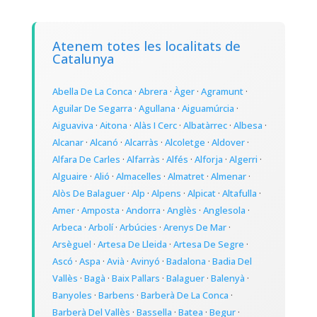
Atenem totes les localitats de
Catalunya
Abella De La Conca
·
Abrera
·
Àger
·
Agramunt
·
Aguilar De Segarra
·
Agullana
·
Aiguamúrcia
·
Aiguaviva
·
Aitona
·
Alàs I Cerc
·
Albatàrrec
·
Albesa
·
Alcanar
·
Alcanó
·
Alcarràs
·
Alcoletge
·
Aldover
·
Alfara De Carles
·
Alfarràs
·
Alfés
·
Alforja
·
Algerri
·
Alguaire
·
Alió
·
Almacelles
·
Almatret
·
Almenar
·
Alòs De Balaguer
·
Alp
·
Alpens
·
Alpicat
·
Altafulla
·
Amer
·
Amposta
·
Andorra
·
Anglès
·
Anglesola
·
Arbeca
·
Arbolí
·
Arbúcies
·
Arenys De Mar
·
Arsèguel
·
Artesa De Lleida
·
Artesa De Segre
·
Ascó
·
Aspa
·
Avià
·
Avinyó
·
Badalona
·
Badia Del
Vallès
·
Bagà
·
Baix Pallars
·
Balaguer
·
Balenyà
·
Banyoles
·
Barbens
·
Barberà De La Conca
·
Barberà Del Vallès
·
Bassella
·
Batea
·
Begur
·