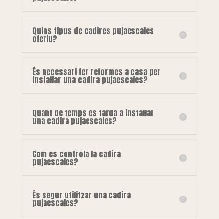
Quins tipus de cadires pujaescales
oferiu?
És necessari fer reformes a casa per
instal·lar una cadira pujaescales?
Quant de temps es tarda a instal·lar
una cadira pujaescales?
Com es controla la cadira
pujaescales?
És segur utilitzar una cadira
pujaescales?