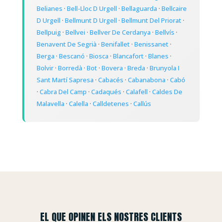
Belianes
·
Bell-Lloc D Urgell
·
Bellaguarda
·
Bellcaire
D Urgell
·
Bellmunt D Urgell
·
Bellmunt Del Priorat
·
Bellpuig
·
Bellvei
·
Bellver De Cerdanya
·
Bellvís
·
Benavent De Segrià
·
Benifallet
·
Benissanet
·
Berga
·
Bescanó
·
Biosca
·
Blancafort
·
Blanes
·
Bolvir
·
Borredà
·
Bot
·
Bovera
·
Breda
·
Brunyola I
Sant Martí Sapresa
·
Cabacés
·
Cabanabona
·
Cabó
·
Cabra Del Camp
·
Cadaqués
·
Calafell
·
Caldes De
Malavella
·
Calella
·
Calldetenes
·
Callús
EL QUE OPINEN ELS NOSTRES CLIENTS