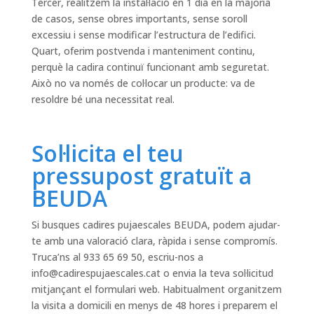
Tercer, realitzem la instal·lació en 1 dia en la majoria
de casos, sense obres importants, sense soroll
excessiu i sense modificar l’estructura de l’edifici.
Quart, oferim postvenda i manteniment continu,
perquè la cadira continuï funcionant amb seguretat.
Això no va només de col·locar un producte: va de
resoldre bé una necessitat real.
Sol·licita el teu
pressupost gratuït a
BEUDA
Si busques cadires pujaescales BEUDA, podem ajudar-
te amb una valoració clara, ràpida i sense compromís.
Truca’ns al 933 65 69 50, escriu-nos a
info@cadirespujaescales.cat
o envia la teva sol·licitud
mitjançant el formulari web. Habitualment organitzem
la visita a domicili en menys de 48 hores i preparem el