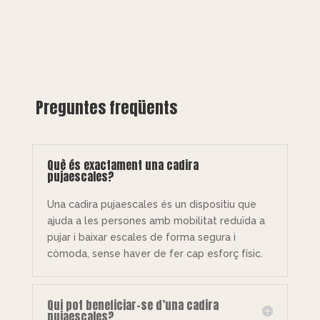
Preguntes freqüents
Què és exactament una cadira
pujaescales?
Una cadira pujaescales és un dispositiu que
ajuda a les persones amb mobilitat reduïda a
pujar i baixar escales de forma segura i
còmoda, sense haver de fer cap esforç físic.
Qui pot beneficiar-se d’una cadira
pujaescales?