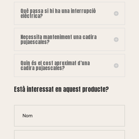
Què passa si hi ha una interrupció
elèctrica?
Necessita manteniment una cadira
pujaescales?
Quin és el cost aproximat d’una
cadira pujaescales?
Està interessat en aquest producte?