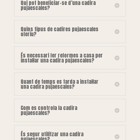
Qui pot beneficiar-se d’una cadira
pujaescales?
Quins tipus de cadires pujaescales
oferiu?
És necessari fer reformes a casa per
instal·lar una cadira pujaescales?
Quant de temps es tarda a instal·lar
una cadira pujaescales?
Com es controla la cadira
pujaescales?
És segur utilitzar una cadira
pujaescales?