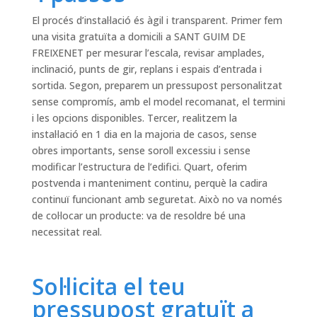
El procés d’instal·lació és àgil i transparent. Primer fem
una visita gratuïta a domicili a SANT GUIM DE
FREIXENET per mesurar l’escala, revisar amplades,
inclinació, punts de gir, replans i espais d’entrada i
sortida. Segon, preparem un pressupost personalitzat
sense compromís, amb el model recomanat, el termini
i les opcions disponibles. Tercer, realitzem la
instal·lació en 1 dia en la majoria de casos, sense
obres importants, sense soroll excessiu i sense
modificar l’estructura de l’edifici. Quart, oferim
postvenda i manteniment continu, perquè la cadira
continuï funcionant amb seguretat. Això no va només
de col·locar un producte: va de resoldre bé una
necessitat real.
Sol·licita el teu
pressupost gratuït a