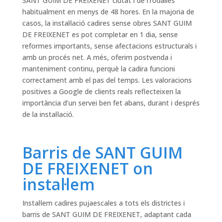
SANT GUIM DE FREIXENET ciutat i de l’rodalies
habitualment en menys de 48 hores. En la majoria de
casos, la instal·lació cadires sense obres SANT GUIM
DE FREIXENET es pot completar en 1 dia, sense
reformes importants, sense afectacions estructurals i
amb un procés net. A més, oferim postvenda i
manteniment continu, perquè la cadira funcioni
correctament amb el pas del temps. Les valoracions
positives a Google de clients reals reflecteixen la
importància d’un servei ben fet abans, durant i després
de la instal·lació.
Barris de SANT GUIM
DE FREIXENET on
instal·lem
Instal·lem cadires pujaescales a tots els districtes i
barris de SANT GUIM DE FREIXENET, adaptant cada