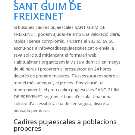
SANT GUIM DE
FREIXENET
Si busques cadires pujaescales SANT GUIM DE
FREIXENET, podem ajudar-te amb una valoració clara,
ràpida i sense compromís. Truca’ns al 933 65 69 50,
escriu-nos a
info@cadirespujaescales.cat
o envia la
teva sol·licitud mitjançant el formulari web.
Habitualment organitzem la visita a domicili en menys
de 48 hores i preparem el pressupost en 24 hores
després de prendre mesures. T’assessorarem sobre el
model més adequat, el procés d’instal·lació, el
manteniment i el preu cadira pujaescales SANT GUIM
DE FREIXENET segons el tipus d’escala. Una bona
solució d’accessibilitat ha de ser segura, discreta i
pensada per durar.
Cadires pujaescales a poblacions
properes