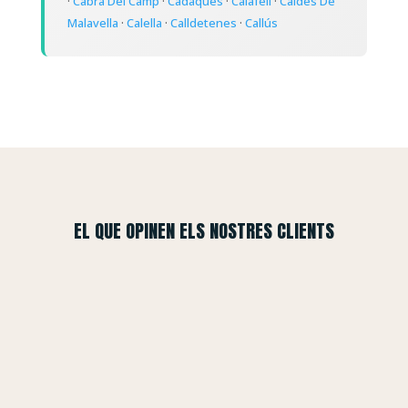
·
Cabra Del Camp
·
Cadaqués
·
Calafell
·
Caldes De
Malavella
·
Calella
·
Calldetenes
·
Callús
EL QUE OPINEN ELS NOSTRES CLIENTS