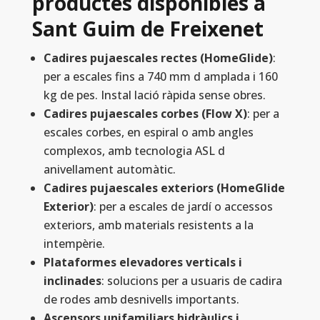
productes disponibles a
Sant Guim de Freixenet
Cadires pujaescales rectes (HomeGlide)
:
per a escales fins a 740 mm d amplada i 160
kg de pes. Instal lació ràpida sense obres.
Cadires pujaescales corbes (Flow X)
: per a
escales corbes, en espiral o amb angles
complexos, amb tecnologia ASL d
anivellament automàtic.
Cadires pujaescales exteriors (HomeGlide
Exterior)
: per a escales de jardí o accessos
exteriors, amb materials resistents a la
intempèrie.
Plataformes elevadores verticals i
inclinades
: solucions per a usuaris de cadira
de rodes amb desnivells importants.
Ascensors unifamiliars hidràulics i