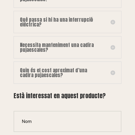
Què passa si hi ha una interrupció
elèctrica?
Necessita manteniment una cadira
pujaescales?
Quin és el cost aproximat d’una
cadira pujaescales?
Està interessat en aquest producte?