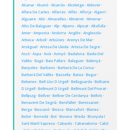
Alcanar
·
Alcanó
·
Alcarràs
·
Alcoletge
·
Aldover
·
Alfara De Carles
·
Alfarràs
·
Alfés
·
Alforja
·
Algerri
·
Alguaire
·
Alió
·
Almacelles
·
Almatret
·
Almenar
·
Alòs De Balaguer
·
Alp
·
Alpens
·
Alpicat
·
Altafulla
·
Amer
·
Amposta
·
Andorra
·
Anglès
·
Anglesola
·
Arbeca
·
Arbolí
·
Arbúcies
·
Arenys De Mar
·
Arsèguel
·
Artesa De Lleida
·
Artesa De Segre
·
Ascó
·
Aspa
·
Avià
·
Avinyó
·
Badalona
·
Badia Del
Vallès
·
Bagà
·
Baix Pallars
·
Balaguer
·
Balenyà
·
Banyoles
·
Barbens
·
Barberà De La Conca
·
Barberà Del Vallès
·
Bassella
·
Batea
·
Begur
·
Belianes
·
Bell-Lloc D Urgell
·
Bellaguarda
·
Bellcaire
D Urgell
·
Bellmunt D Urgell
·
Bellmunt Del Priorat
·
Bellpuig
·
Bellvei
·
Bellver De Cerdanya
·
Bellvís
·
Benavent De Segrià
·
Benifallet
·
Benissanet
·
Berga
·
Bescanó
·
Biosca
·
Blancafort
·
Blanes
·
Bolvir
·
Borredà
·
Bot
·
Bovera
·
Breda
·
Brunyola I
Sant Martí Sapresa
·
Cabacés
·
Cabanabona
·
Cabó