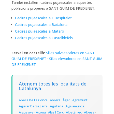
També instal·lem cadires pujaescales a aquestes
poblacions properes a SANT GUIM DE FREIXENET:
Cadires pujaescales a L’Hospitalet
Cadires pujaescales a Badalona
Cadires pujaescales a Mataró
Cadires pujaescales a Castelldefels
Servei en castellà:
Sillas salvaescaleras en SANT
GUIM DE FREIXENET
·
Sillas elevadoras en SANT GUIM
DE FREIXENET
Atenem totes les localitats de
Catalunya
Abella De La Conca
·
Abrera
·
Àger
·
Agramunt
·
Aguilar De Segarra
·
Agullana
·
Aiguamúrcia
·
Aiguaviva
·
Aitona
·
Alàs I Cerc
·
Albatàrrec
·
Albesa
·