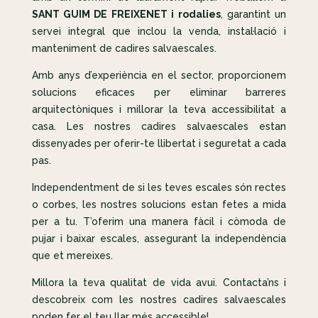
SANT GUIM DE FREIXENET i rodalies
, garantint un
servei integral que inclou la venda, instal·lació i
manteniment de cadires salvaescales.
Amb anys d’experiència en el sector, proporcionem
solucions eficaces per eliminar barreres
arquitectòniques i millorar la teva accessibilitat a
casa. Les nostres cadires salvaescales estan
dissenyades per oferir-te llibertat i seguretat a cada
pas.
Independentment de si les teves escales són rectes
o corbes, les nostres solucions estan fetes a mida
per a tu. T’oferim una manera fàcil i còmoda de
pujar i baixar escales, assegurant la independència
que et mereixes.
Millora la teva qualitat de vida avui. Contacta’ns i
descobreix com les nostres cadires salvaescales
poden fer el teu llar més accessible!