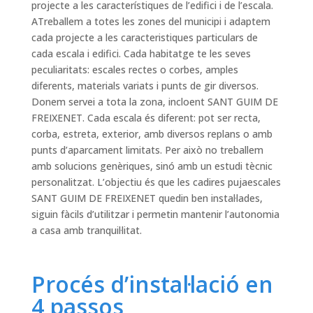
projecte a les característiques de l’edifici i de l’escala.
ATreballem a totes les zones del municipi i adaptem
cada projecte a les caracteristiques particulars de
cada escala i edifici. Cada habitatge te les seves
peculiaritats: escales rectes o corbes, amples
diferents, materials variats i punts de gir diversos.
Donem servei a tota la zona, incloent SANT GUIM DE
FREIXENET. Cada escala és diferent: pot ser recta,
corba, estreta, exterior, amb diversos replans o amb
punts d’aparcament limitats. Per això no treballem
amb solucions genèriques, sinó amb un estudi tècnic
personalitzat. L’objectiu és que les cadires pujaescales
SANT GUIM DE FREIXENET quedin ben instal·lades,
siguin fàcils d’utilitzar i permetin mantenir l’autonomia
a casa amb tranquil·litat.
Procés d’instal·lació en
4 passos