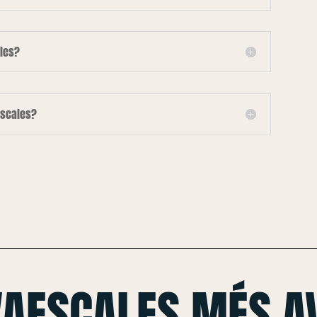
les?
escales?
VAESCALES MÉS A