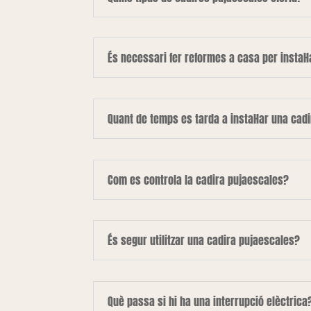
És necessari fer reformes a casa per instal·
Quant de temps es tarda a instal·lar una cad
Com es controla la cadira pujaescales?
És segur utilitzar una cadira pujaescales?
Què passa si hi ha una interrupció elèctrica