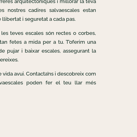
reres arquitectòniques i millorar la teva
Les nostres cadires salvaescales estan
llibertat i seguretat a cada pas.
les teves escales són rectes o corbes,
tan fetes a mida per a tu. T’oferim una
e pujar i baixar escales, assegurant la
ereixes.
de vida avui. Contacta’ns i descobreix com
lvaescales poden fer el teu llar més