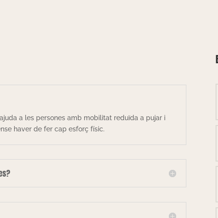
ajuda a les persones amb mobilitat reduïda a pujar i
se haver de fer cap esforç físic.
les?