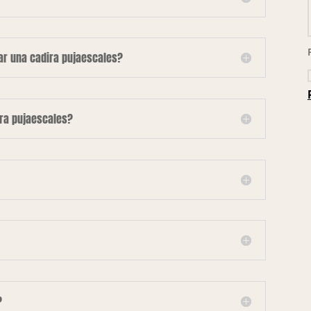
lar una cadira pujaescales?
ira pujaescales?
?