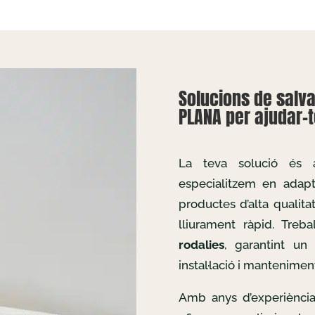
Solucions de salv
PLANA per ajudar-t
La teva solució és
especialitzem en adapta
productes d’alta qualita
lliurament ràpid. Tre
rodalies
, garantint un
instal·lació i mantenimen
Amb anys d’experiència