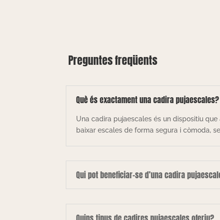
Preguntes freqüents
Què és exactament una cadira pujaescales?
Una cadira pujaescales és un dispositiu que 
baixar escales de forma segura i còmoda, sen
Qui pot beneficiar-se d’una cadira pujaesca
Quins tipus de cadires pujaescales oferiu?