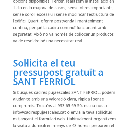
opcions disponibles. Tercer, realitzem la instal·lació en
1 dia en la majoria de casos, sense obres importants,
sense soroll excessiu i sense modificar l’estructura de
l’edifici. Quart, oferim postvenda i manteniment
continu, perquè la cadira continuï funcionant amb
seguretat. Això no va només de col·locar un producte:
va de resoldre bé una necessitat real.
Sol·licita el teu
pressupost gratuït a
SANT FERRIOL
Si busques cadires pujaescales SANT FERRIOL, podem
ajudar-te amb una valoració clara, ràpida i sense
compromís. Truca’ns al 933 65 69 50, escriu-nos a
info@cadirespujaescales.cat
o envia la teva sol·licitud
mitjançant el formulari web. Habitualment organitzem
la visita a domicili en menys de 48 hores i preparem el