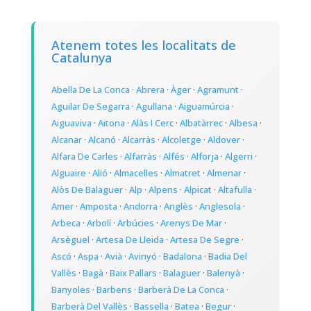
Atenem totes les localitats de
Catalunya
Abella De La Conca
·
Abrera
·
Àger
·
Agramunt
·
Aguilar De Segarra
·
Agullana
·
Aiguamúrcia
·
Aiguaviva
·
Aitona
·
Alàs I Cerc
·
Albatàrrec
·
Albesa
·
Alcanar
·
Alcanó
·
Alcarràs
·
Alcoletge
·
Aldover
·
Alfara De Carles
·
Alfarràs
·
Alfés
·
Alforja
·
Algerri
·
Alguaire
·
Alió
·
Almacelles
·
Almatret
·
Almenar
·
Alòs De Balaguer
·
Alp
·
Alpens
·
Alpicat
·
Altafulla
·
Amer
·
Amposta
·
Andorra
·
Anglès
·
Anglesola
·
Arbeca
·
Arbolí
·
Arbúcies
·
Arenys De Mar
·
Arsèguel
·
Artesa De Lleida
·
Artesa De Segre
·
Ascó
·
Aspa
·
Avià
·
Avinyó
·
Badalona
·
Badia Del
Vallès
·
Bagà
·
Baix Pallars
·
Balaguer
·
Balenyà
·
Banyoles
·
Barbens
·
Barberà De La Conca
·
Barberà Del Vallès
·
Bassella
·
Batea
·
Begur
·