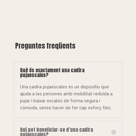
Preguntes freqüents
Què és exactament una cadira
pujaescales?
Una cadira pujaescales és un dispositiu que
ajuda a les persones amb mobilitat reduïda a
pujar i baixar escales de forma segura i
còmoda, sense haver de fer cap esforç físic.
Qui pot beneficiar-se d’una cadira
pujaescales?