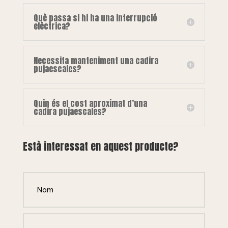
Què passa si hi ha una interrupció
elèctrica?
Necessita manteniment una cadira
pujaescales?
Quin és el cost aproximat d’una
cadira pujaescales?
Està interessat en aquest producte?