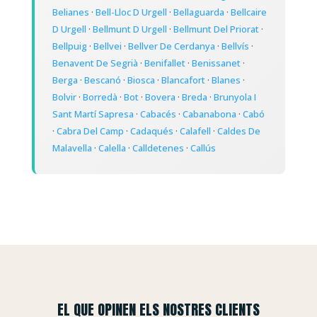
Belianes
·
Bell-Lloc D Urgell
·
Bellaguarda
·
Bellcaire
D Urgell
·
Bellmunt D Urgell
·
Bellmunt Del Priorat
·
Bellpuig
·
Bellvei
·
Bellver De Cerdanya
·
Bellvís
·
Benavent De Segrià
·
Benifallet
·
Benissanet
·
Berga
·
Bescanó
·
Biosca
·
Blancafort
·
Blanes
·
Bolvir
·
Borredà
·
Bot
·
Bovera
·
Breda
·
Brunyola I
Sant Martí Sapresa
·
Cabacés
·
Cabanabona
·
Cabó
·
Cabra Del Camp
·
Cadaqués
·
Calafell
·
Caldes De
Malavella
·
Calella
·
Calldetenes
·
Callús
EL QUE OPINEN ELS NOSTRES CLIENTS