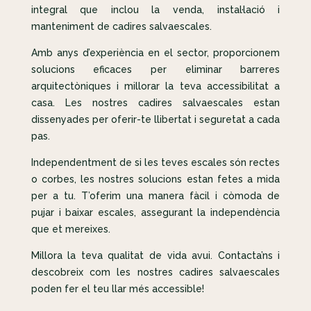
integral que inclou la venda, instal·lació i
manteniment de cadires salvaescales.
Amb anys d’experiència en el sector, proporcionem
solucions eficaces per eliminar barreres
arquitectòniques i millorar la teva accessibilitat a
casa. Les nostres cadires salvaescales estan
dissenyades per oferir-te llibertat i seguretat a cada
pas.
Independentment de si les teves escales són rectes
o corbes, les nostres solucions estan fetes a mida
per a tu. T’oferim una manera fàcil i còmoda de
pujar i baixar escales, assegurant la independència
que et mereixes.
Millora la teva qualitat de vida avui. Contacta’ns i
descobreix com les nostres cadires salvaescales
poden fer el teu llar més accessible!