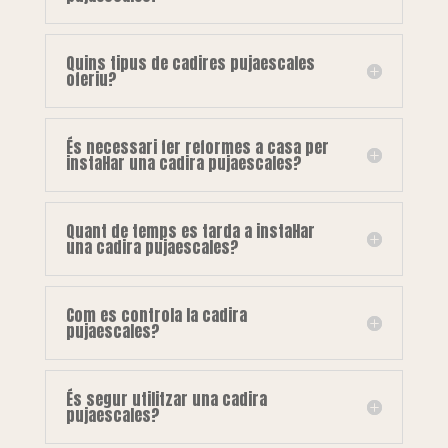
Quins tipus de cadires pujaescales
oferiu?
És necessari fer reformes a casa per
instal·lar una cadira pujaescales?
Quant de temps es tarda a instal·lar
una cadira pujaescales?
Com es controla la cadira
pujaescales?
És segur utilitzar una cadira
pujaescales?