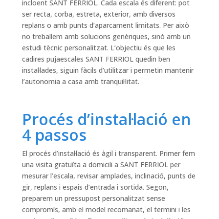
incloent SANT FERRIOL. Cada escala és diferent: pot
ser recta, corba, estreta, exterior, amb diversos
replans o amb punts d’aparcament limitats. Per això
no treballem amb solucions genèriques, sinó amb un
estudi tècnic personalitzat. L’objectiu és que les
cadires pujaescales SANT FERRIOL quedin ben
instal·lades, siguin fàcils d’utilitzar i permetin mantenir
l’autonomia a casa amb tranquil·litat.
Procés d’instal·lació en
4 passos
El procés d’instal·lació és àgil i transparent. Primer fem
una visita gratuïta a domicili a SANT FERRIOL per
mesurar l’escala, revisar amplades, inclinació, punts de
gir, replans i espais d’entrada i sortida. Segon,
preparem un pressupost personalitzat sense
compromís, amb el model recomanat, el termini i les