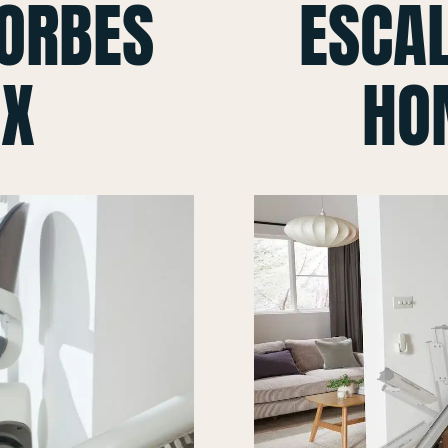
CORBES
ESCAL
 X
HO