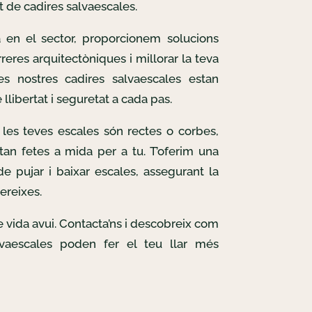
t de cadires salvaescales.
 en el sector, proporcionem solucions
reres arquitectòniques i millorar la teva
Les nostres cadires salvaescales estan
llibertat i seguretat a cada pas.
les teves escales són rectes o corbes,
tan fetes a mida per a tu. T’oferim una
e pujar i baixar escales, assegurant la
ereixes.
de vida avui. Contacta’ns i descobreix com
lvaescales poden fer el teu llar més