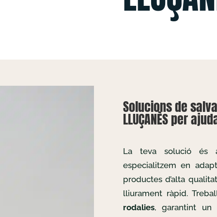
Solucions de salva
LLUÇANÈS per ajuda
La teva solució és
especialitzem en adapta
productes d’alta qualita
lliurament ràpid. Treb
rodalies
, garantint un