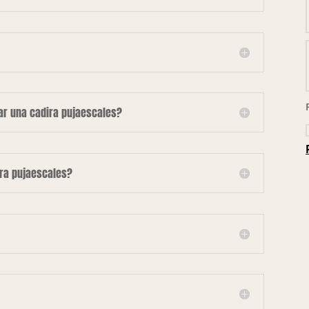
lar una cadira pujaescales?
ira pujaescales?