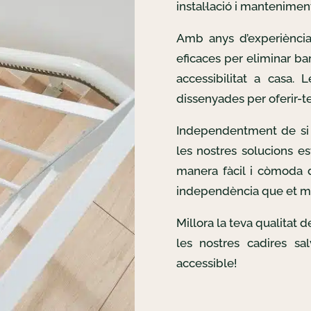
instal·lació i mantenimen
Amb anys d’experiència
eficaces per eliminar bar
accessibilitat a casa. 
dissenyades per oferir-te 
Independentment de si 
les nostres solucions es
manera fàcil i còmoda d
independència que et m
Millora la teva qualitat 
les nostres cadires sa
accessible!