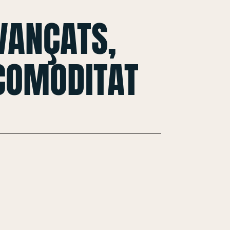
VANÇATS,
 COMODITAT