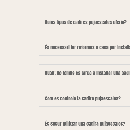
Quins tipus de cadires pujaescales oferiu?
És necessari fer reformes a casa per instal·
Quant de temps es tarda a instal·lar una cad
Com es controla la cadira pujaescales?
És segur utilitzar una cadira pujaescales?