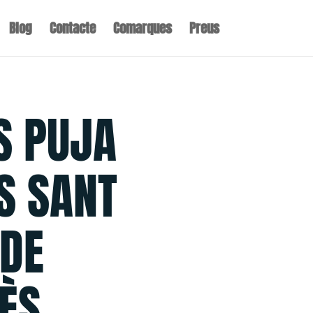
Blog
Contacte
Comarques
Preus
S PUJA
S SANT
 DE
ÈS