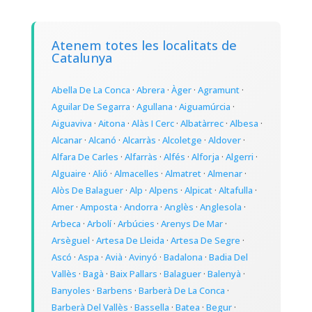
Atenem totes les localitats de
Catalunya
Abella De La Conca
·
Abrera
·
Àger
·
Agramunt
·
Aguilar De Segarra
·
Agullana
·
Aiguamúrcia
·
Aiguaviva
·
Aitona
·
Alàs I Cerc
·
Albatàrrec
·
Albesa
·
Alcanar
·
Alcanó
·
Alcarràs
·
Alcoletge
·
Aldover
·
Alfara De Carles
·
Alfarràs
·
Alfés
·
Alforja
·
Algerri
·
Alguaire
·
Alió
·
Almacelles
·
Almatret
·
Almenar
·
Alòs De Balaguer
·
Alp
·
Alpens
·
Alpicat
·
Altafulla
·
Amer
·
Amposta
·
Andorra
·
Anglès
·
Anglesola
·
Arbeca
·
Arbolí
·
Arbúcies
·
Arenys De Mar
·
Arsèguel
·
Artesa De Lleida
·
Artesa De Segre
·
Ascó
·
Aspa
·
Avià
·
Avinyó
·
Badalona
·
Badia Del
Vallès
·
Bagà
·
Baix Pallars
·
Balaguer
·
Balenyà
·
Banyoles
·
Barbens
·
Barberà De La Conca
·
Barberà Del Vallès
·
Bassella
·
Batea
·
Begur
·