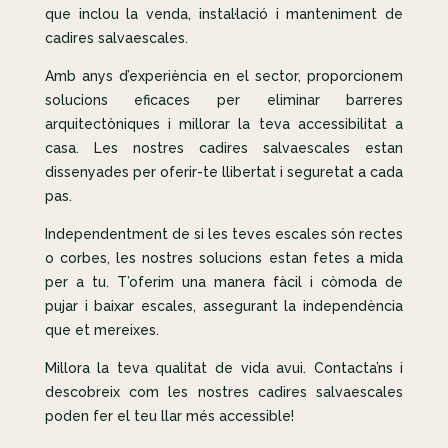
que inclou la venda, instal·lació i manteniment de
cadires salvaescales.
Amb anys d’experiència en el sector, proporcionem
solucions eficaces per eliminar barreres
arquitectòniques i millorar la teva accessibilitat a
casa. Les nostres cadires salvaescales estan
dissenyades per oferir-te llibertat i seguretat a cada
pas.
Independentment de si les teves escales són rectes
o corbes, les nostres solucions estan fetes a mida
per a tu. T’oferim una manera fàcil i còmoda de
pujar i baixar escales, assegurant la independència
que et mereixes.
Millora la teva qualitat de vida avui. Contacta’ns i
descobreix com les nostres cadires salvaescales
poden fer el teu llar més accessible!