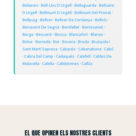
Belianes
·
Bell-Lloc D Urgell
·
Bellaguarda
·
Bellcaire
D Urgell
·
Bellmunt D Urgell
·
Bellmunt Del Priorat
·
Bellpuig
·
Bellvei
·
Bellver De Cerdanya
·
Bellvís
·
Benavent De Segrià
·
Benifallet
·
Benissanet
·
Berga
·
Bescanó
·
Biosca
·
Blancafort
·
Blanes
·
Bolvir
·
Borredà
·
Bot
·
Bovera
·
Breda
·
Brunyola I
Sant Martí Sapresa
·
Cabacés
·
Cabanabona
·
Cabó
·
Cabra Del Camp
·
Cadaqués
·
Calafell
·
Caldes De
Malavella
·
Calella
·
Calldetenes
·
Callús
EL QUE OPINEN ELS NOSTRES CLIENTS