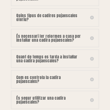
Quins tipus de cadires pujaescales
oferiu?
És necessari fer reformes a casa per
instal·lar una cadira pujaescales?
Quant de temps es tarda a instal·lar
una cadira pujaescales?
Com es controla la cadira
pujaescales?
És segur utilitzar una cadira
pujaescales?