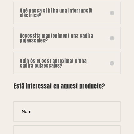
Què passa si hi ha una interrupció
elèctrica?
Necessita manteniment una cadira
pujaescales?
Quin és el cost aproximat d’una
cadira pujaescales?
Està interessat en aquest producte?