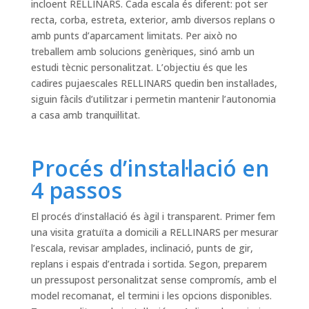
incloent RELLINARS. Cada escala és diferent: pot ser
recta, corba, estreta, exterior, amb diversos replans o
amb punts d’aparcament limitats. Per això no
treballem amb solucions genèriques, sinó amb un
estudi tècnic personalitzat. L’objectiu és que les
cadires pujaescales RELLINARS quedin ben instal·lades,
siguin fàcils d’utilitzar i permetin mantenir l’autonomia
a casa amb tranquil·litat.
Procés d’instal·lació en
4 passos
El procés d’instal·lació és àgil i transparent. Primer fem
una visita gratuïta a domicili a RELLINARS per mesurar
l’escala, revisar amplades, inclinació, punts de gir,
replans i espais d’entrada i sortida. Segon, preparem
un pressupost personalitzat sense compromís, amb el
model recomanat, el termini i les opcions disponibles.