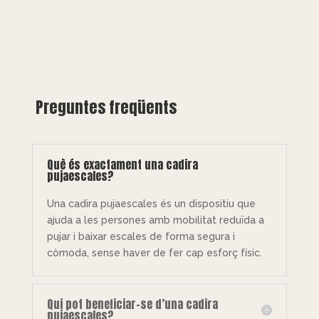
Preguntes freqüents
Què és exactament una cadira
pujaescales?
Una cadira pujaescales és un dispositiu que
ajuda a les persones amb mobilitat reduïda a
pujar i baixar escales de forma segura i
còmoda, sense haver de fer cap esforç físic.
Qui pot beneficiar-se d’una cadira
pujaescales?