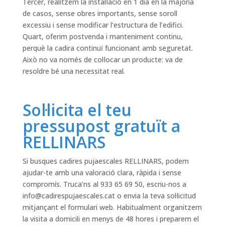
Tercer, realitzem la instal·lació en 1 dia en la majoria
de casos, sense obres importants, sense soroll
excessiu i sense modificar l’estructura de l’edifici.
Quart, oferim postvenda i manteniment continu,
perquè la cadira continuï funcionant amb seguretat.
Això no va només de col·locar un producte: va de
resoldre bé una necessitat real.
Sol·licita el teu
pressupost gratuït a
RELLINARS
Si busques cadires pujaescales RELLINARS, podem
ajudar-te amb una valoració clara, ràpida i sense
compromís. Truca’ns al 933 65 69 50, escriu-nos a
info@cadirespujaescales.cat
o envia la teva sol·licitud
mitjançant el formulari web. Habitualment organitzem
la visita a domicili en menys de 48 hores i preparem el