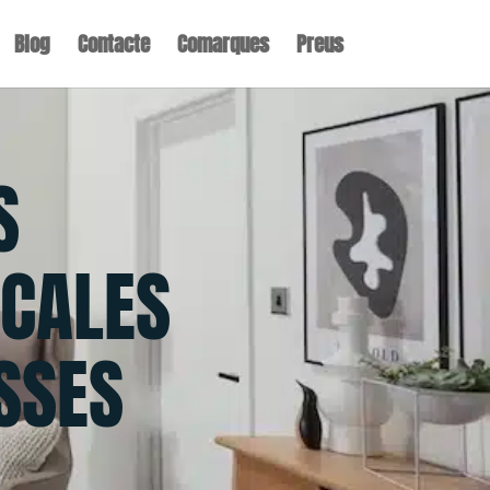
Blog
Contacte
Comarques
Preus
S
CALES
SSES