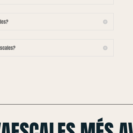
les?
escales?
VAESCALES MÉS A