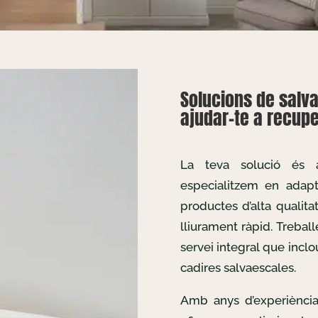
Solucions de salv
ajudar-te a recuper
La teva solució és
especialitzem en adapta
productes d’alta qualita
lliurament ràpid. Treba
servei integral que inclo
cadires salvaescales.
Amb anys d’experiència