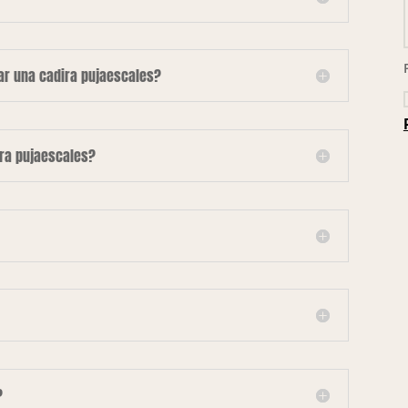
lar una cadira pujaescales?
ira pujaescales?
?