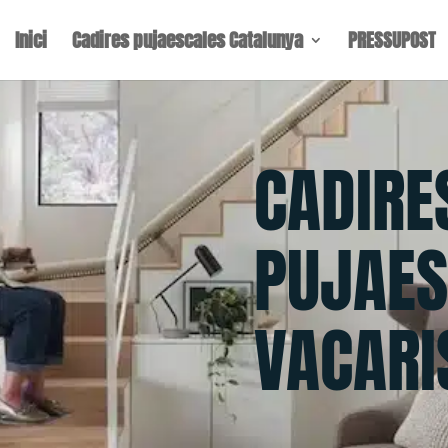
Inici
Cadires pujaescales Catalunya
PRESSUPOST
CADIRE
PUJAES
VACARI