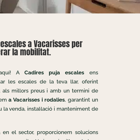
aescales a Vacarisses per
ar la mobilitat.
 aquí! A
Cadires puja escales
ens
r les escales de la teva llar, oferint
t als millors preus i amb un termini de
llem
a Vacarisses i rodalies
, garantint un
u la venda, instal·lació i manteniment de
 en el sector, proporcionem solucions