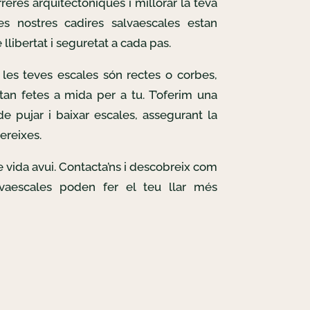
reres arquitectòniques i millorar la teva
Les nostres cadires salvaescales estan
llibertat i seguretat a cada pas.
les teves escales són rectes o corbes,
tan fetes a mida per a tu. T’oferim una
e pujar i baixar escales, assegurant la
ereixes.
de vida avui. Contacta’ns i descobreix com
lvaescales poden fer el teu llar més