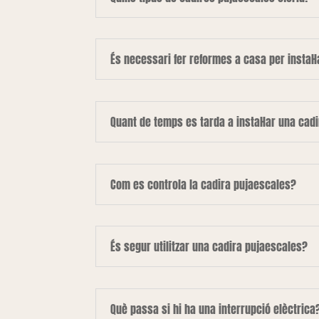
És necessari fer reformes a casa per instal·
Quant de temps es tarda a instal·lar una cad
Com es controla la cadira pujaescales?
És segur utilitzar una cadira pujaescales?
Què passa si hi ha una interrupció elèctrica