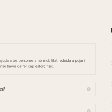
ajuda a les persones amb mobilitat reduïda a pujar i
se haver de fer cap esforç físic.
les?