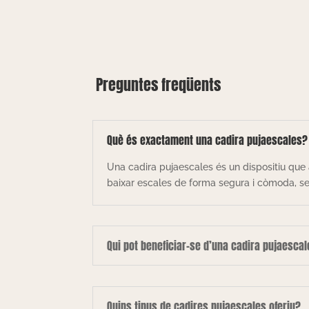
Preguntes freqüents
Què és exactament una cadira pujaescales?
Una cadira pujaescales és un dispositiu que 
baixar escales de forma segura i còmoda, sen
Qui pot beneficiar-se d’una cadira pujaesca
Quins tipus de cadires pujaescales oferiu?