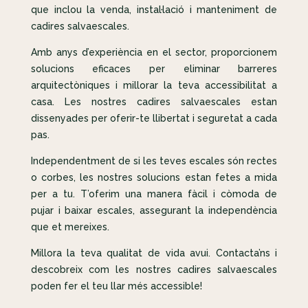
que inclou la venda, instal·lació i manteniment de
cadires salvaescales.
Amb anys d’experiència en el sector, proporcionem
solucions eficaces per eliminar barreres
arquitectòniques i millorar la teva accessibilitat a
casa. Les nostres cadires salvaescales estan
dissenyades per oferir-te llibertat i seguretat a cada
pas.
Independentment de si les teves escales són rectes
o corbes, les nostres solucions estan fetes a mida
per a tu. T’oferim una manera fàcil i còmoda de
pujar i baixar escales, assegurant la independència
que et mereixes.
Millora la teva qualitat de vida avui. Contacta’ns i
descobreix com les nostres cadires salvaescales
poden fer el teu llar més accessible!