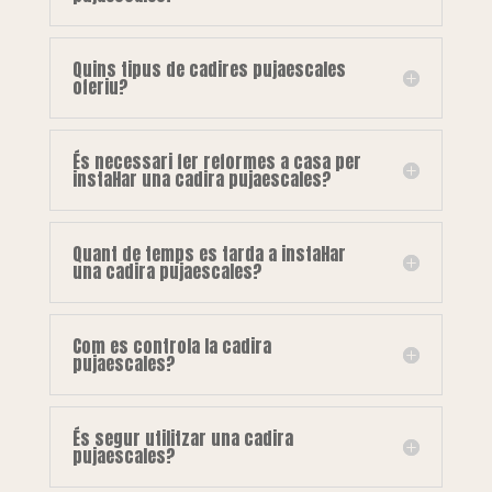
Quins tipus de cadires pujaescales
oferiu?
És necessari fer reformes a casa per
instal·lar una cadira pujaescales?
Quant de temps es tarda a instal·lar
una cadira pujaescales?
Com es controla la cadira
pujaescales?
És segur utilitzar una cadira
pujaescales?