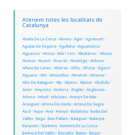
Atenem totes les localitats de
Catalunya
Abella De La Conca
·
Abrera
·
Àger
·
Agramunt
·
Aguilar De Segarra
·
Agullana
·
Aiguamúrcia
·
Aiguaviva
·
Aitona
·
Alàs I Cerc
·
Albatàrrec
·
Albesa
·
Alcanar
·
Alcanó
·
Alcarràs
·
Alcoletge
·
Aldover
·
Alfara De Carles
·
Alfarràs
·
Alfés
·
Alforja
·
Algerri
·
Alguaire
·
Alió
·
Almacelles
·
Almatret
·
Almenar
·
Alòs De Balaguer
·
Alp
·
Alpens
·
Alpicat
·
Altafulla
·
Amer
·
Amposta
·
Andorra
·
Anglès
·
Anglesola
·
Arbeca
·
Arbolí
·
Arbúcies
·
Arenys De Mar
·
Arsèguel
·
Artesa De Lleida
·
Artesa De Segre
·
Ascó
·
Aspa
·
Avià
·
Avinyó
·
Badalona
·
Badia Del
Vallès
·
Bagà
·
Baix Pallars
·
Balaguer
·
Balenyà
·
Banyoles
·
Barbens
·
Barberà De La Conca
·
Barberà Del Vallès
·
Bassella
·
Batea
·
Begur
·