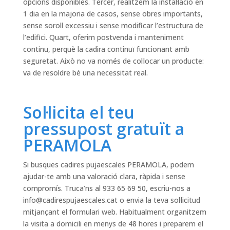
opcions disponibles. Tercer, realitzem la instal·lació en
1 dia en la majoria de casos, sense obres importants,
sense soroll excessiu i sense modificar l’estructura de
l’edifici. Quart, oferim postvenda i manteniment
continu, perquè la cadira continuï funcionant amb
seguretat. Això no va només de col·locar un producte:
va de resoldre bé una necessitat real.
Sol·licita el teu
pressupost gratuït a
PERAMOLA
Si busques cadires pujaescales PERAMOLA, podem
ajudar-te amb una valoració clara, ràpida i sense
compromís. Truca’ns al 933 65 69 50, escriu-nos a
info@cadirespujaescales.cat
o envia la teva sol·licitud
mitjançant el formulari web. Habitualment organitzem
la visita a domicili en menys de 48 hores i preparem el