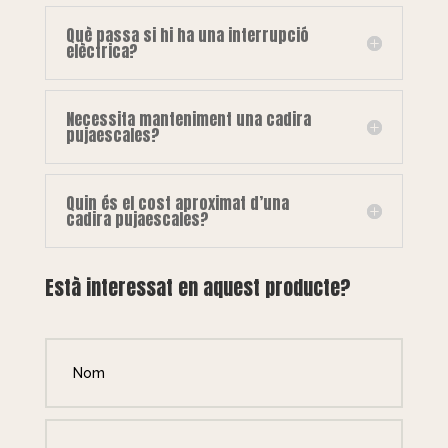
Què passa si hi ha una interrupció
elèctrica?
Necessita manteniment una cadira
pujaescales?
Quin és el cost aproximat d’una
cadira pujaescales?
Està interessat en aquest producte?