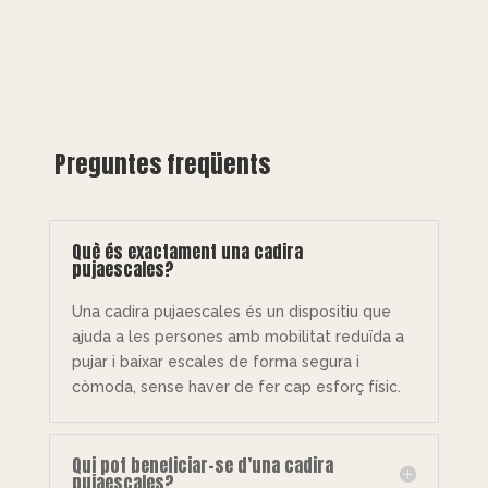
Preguntes freqüents
Què és exactament una cadira
pujaescales?
Una cadira pujaescales és un dispositiu que
ajuda a les persones amb mobilitat reduïda a
pujar i baixar escales de forma segura i
còmoda, sense haver de fer cap esforç físic.
Qui pot beneficiar-se d’una cadira
pujaescales?