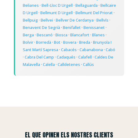
Belianes
·
Bell-Lloc D Urgell
·
Bellaguarda
·
Bellcaire
D Urgell
·
Bellmunt D Urgell
·
Bellmunt Del Priorat
·
Bellpuig
·
Bellvei
·
Bellver De Cerdanya
·
Bellvís
·
Benavent De Segrià
·
Benifallet
·
Benissanet
·
Berga
·
Bescanó
·
Biosca
·
Blancafort
·
Blanes
·
Bolvir
·
Borredà
·
Bot
·
Bovera
·
Breda
·
Brunyola I
Sant Martí Sapresa
·
Cabacés
·
Cabanabona
·
Cabó
·
Cabra Del Camp
·
Cadaqués
·
Calafell
·
Caldes De
Malavella
·
Calella
·
Calldetenes
·
Callús
EL QUE OPINEN ELS NOSTRES CLIENTS