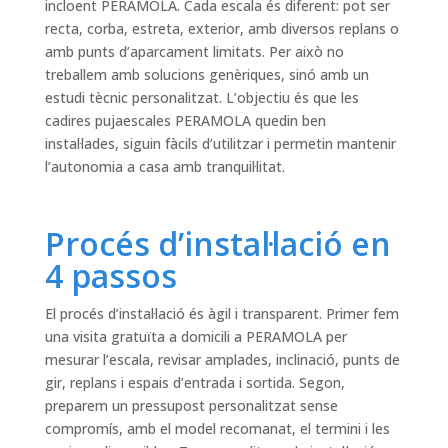
incloent PERAMOLA. Cada escala és diferent: pot ser
recta, corba, estreta, exterior, amb diversos replans o
amb punts d’aparcament limitats. Per això no
treballem amb solucions genèriques, sinó amb un
estudi tècnic personalitzat. L’objectiu és que les
cadires pujaescales PERAMOLA quedin ben
instal·lades, siguin fàcils d’utilitzar i permetin mantenir
l’autonomia a casa amb tranquil·litat.
Procés d’instal·lació en
4 passos
El procés d’instal·lació és àgil i transparent. Primer fem
una visita gratuïta a domicili a PERAMOLA per
mesurar l’escala, revisar amplades, inclinació, punts de
gir, replans i espais d’entrada i sortida. Segon,
preparem un pressupost personalitzat sense
compromís, amb el model recomanat, el termini i les