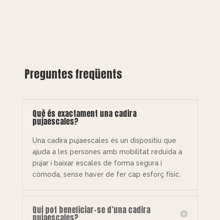
Preguntes freqüents
Què és exactament una cadira
pujaescales?
Una cadira pujaescales és un dispositiu que
ajuda a les persones amb mobilitat reduïda a
pujar i baixar escales de forma segura i
còmoda, sense haver de fer cap esforç físic.
Qui pot beneficiar-se d’una cadira
pujaescales?