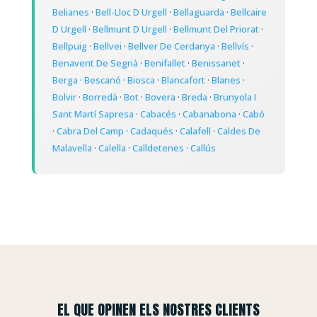
Belianes
·
Bell-Lloc D Urgell
·
Bellaguarda
·
Bellcaire
D Urgell
·
Bellmunt D Urgell
·
Bellmunt Del Priorat
·
Bellpuig
·
Bellvei
·
Bellver De Cerdanya
·
Bellvís
·
Benavent De Segrià
·
Benifallet
·
Benissanet
·
Berga
·
Bescanó
·
Biosca
·
Blancafort
·
Blanes
·
Bolvir
·
Borredà
·
Bot
·
Bovera
·
Breda
·
Brunyola I
Sant Martí Sapresa
·
Cabacés
·
Cabanabona
·
Cabó
·
Cabra Del Camp
·
Cadaqués
·
Calafell
·
Caldes De
Malavella
·
Calella
·
Calldetenes
·
Callús
EL QUE OPINEN ELS NOSTRES CLIENTS