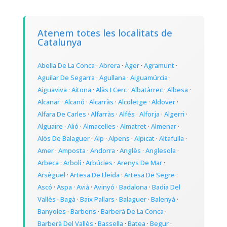
Atenem totes les localitats de
Catalunya
Abella De La Conca
·
Abrera
·
Àger
·
Agramunt
·
Aguilar De Segarra
·
Agullana
·
Aiguamúrcia
·
Aiguaviva
·
Aitona
·
Alàs I Cerc
·
Albatàrrec
·
Albesa
·
Alcanar
·
Alcanó
·
Alcarràs
·
Alcoletge
·
Aldover
·
Alfara De Carles
·
Alfarràs
·
Alfés
·
Alforja
·
Algerri
·
Alguaire
·
Alió
·
Almacelles
·
Almatret
·
Almenar
·
Alòs De Balaguer
·
Alp
·
Alpens
·
Alpicat
·
Altafulla
·
Amer
·
Amposta
·
Andorra
·
Anglès
·
Anglesola
·
Arbeca
·
Arbolí
·
Arbúcies
·
Arenys De Mar
·
Arsèguel
·
Artesa De Lleida
·
Artesa De Segre
·
Ascó
·
Aspa
·
Avià
·
Avinyó
·
Badalona
·
Badia Del
Vallès
·
Bagà
·
Baix Pallars
·
Balaguer
·
Balenyà
·
Banyoles
·
Barbens
·
Barberà De La Conca
·
Barberà Del Vallès
·
Bassella
·
Batea
·
Begur
·