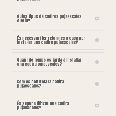
Quins tipus de cadires pujaescales
oferiu?
És necessari fer reformes a casa per
instal·lar una cadira pujaescales?
Quant de temps es tarda a instal·lar
una cadira pujaescales?
Com es controla la cadira
pujaescales?
És segur utilitzar una cadira
pujaescales?