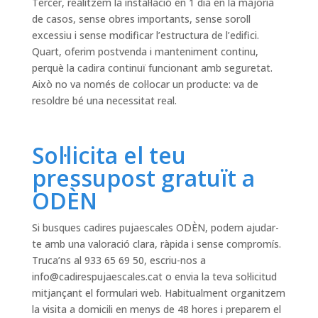
Tercer, realitzem la instal·lació en 1 dia en la majoria
de casos, sense obres importants, sense soroll
excessiu i sense modificar l’estructura de l’edifici.
Quart, oferim postvenda i manteniment continu,
perquè la cadira continuï funcionant amb seguretat.
Això no va només de col·locar un producte: va de
resoldre bé una necessitat real.
Sol·licita el teu
pressupost gratuït a
ODÈN
Si busques cadires pujaescales ODÈN, podem ajudar-
te amb una valoració clara, ràpida i sense compromís.
Truca’ns al 933 65 69 50, escriu-nos a
info@cadirespujaescales.cat
o envia la teva sol·licitud
mitjançant el formulari web. Habitualment organitzem
la visita a domicili en menys de 48 hores i preparem el