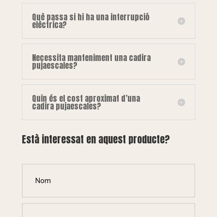
Què passa si hi ha una interrupció
elèctrica?
Necessita manteniment una cadira
pujaescales?
Quin és el cost aproximat d’una
cadira pujaescales?
Està interessat en aquest producte?