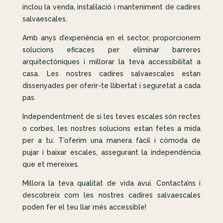
inclou la venda, instal·lació i manteniment de cadires
salvaescales.
Amb anys d’experiència en el sector, proporcionem
solucions eficaces per eliminar barreres
arquitectòniques i millorar la teva accessibilitat a
casa. Les nostres cadires salvaescales estan
dissenyades per oferir-te llibertat i seguretat a cada
pas.
Independentment de si les teves escales són rectes
o corbes, les nostres solucions estan fetes a mida
per a tu. T’oferim una manera fàcil i còmoda de
pujar i baixar escales, assegurant la independència
que et mereixes.
Millora la teva qualitat de vida avui. Contacta’ns i
descobreix com les nostres cadires salvaescales
poden fer el teu llar més accessible!