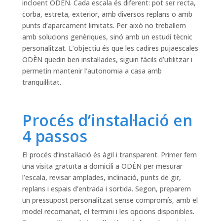
incloent ODÈN. Cada escala és diferent: pot ser recta,
corba, estreta, exterior, amb diversos replans o amb
punts d’aparcament limitats. Per això no treballem
amb solucions genèriques, sinó amb un estudi tècnic
personalitzat. L’objectiu és que les cadires pujaescales
ODÈN quedin ben instal·lades, siguin fàcils d’utilitzar i
permetin mantenir l’autonomia a casa amb
tranquil·litat.
Procés d’instal·lació en
4 passos
El procés d’instal·lació és àgil i transparent. Primer fem
una visita gratuïta a domicili a ODÈN per mesurar
l’escala, revisar amplades, inclinació, punts de gir,
replans i espais d’entrada i sortida. Segon, preparem
un pressupost personalitzat sense compromís, amb el
model recomanat, el termini i les opcions disponibles.