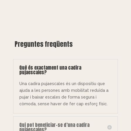
Preguntes freqüents
Què és exactament una cadira
pujaescales?
Una cadira pujaescales és un dispositiu que
ajuda a les persones amb mobilitat reduïda a
pujar i baixar escales de forma segura i
còmoda, sense haver de fer cap esforç físic.
Qui pot beneficiar-se d’una cadira
pujaescales?