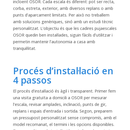
incloent OSOR. Cada escala és diferent: pot ser recta,
corba, estreta, exterior, amb diversos replans o amb
punts d’aparcament limitats. Per això no treballem
amb solucions genèriques, sinó amb un estudi tècnic
personalitzat. L’objectiu és que les cadires pujaescales
OSOR quedin ben instal·lades, siguin fàcils d’utilitzar i
permetin mantenir l’autonomia a casa amb
tranquil·litat.
Procés d’instal·lació en
4 passos
El procés d’instal·lació és àgil i transparent. Primer fem
una visita gratuïta a domicili a OSOR per mesurar
l’escala, revisar amplades, inclinació, punts de gir,
replans i espais d’entrada i sortida. Segon, preparem
un pressupost personalitzat sense compromís, amb el
model recomanat, el termini i les opcions disponibles.