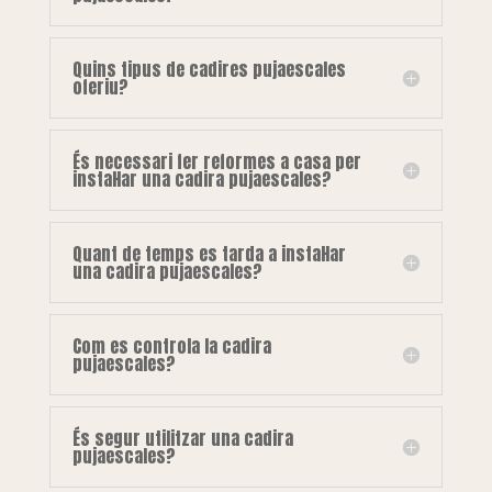
Quins tipus de cadires pujaescales
oferiu?
És necessari fer reformes a casa per
instal·lar una cadira pujaescales?
Quant de temps es tarda a instal·lar
una cadira pujaescales?
Com es controla la cadira
pujaescales?
És segur utilitzar una cadira
pujaescales?