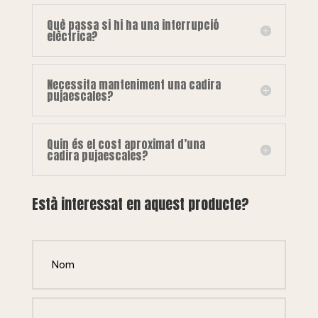
Què passa si hi ha una interrupció
elèctrica?
Necessita manteniment una cadira
pujaescales?
Quin és el cost aproximat d’una
cadira pujaescales?
Està interessat en aquest producte?