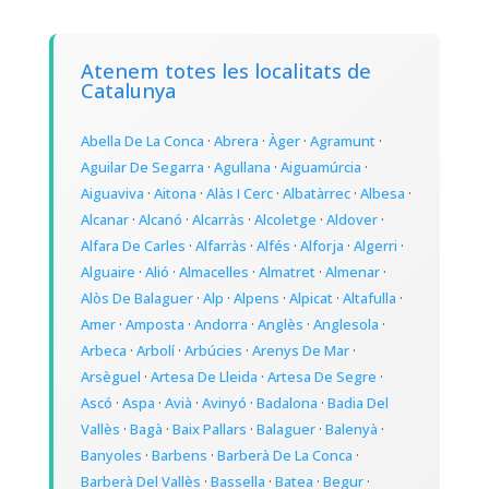
Atenem totes les localitats de
Catalunya
Abella De La Conca
·
Abrera
·
Àger
·
Agramunt
·
Aguilar De Segarra
·
Agullana
·
Aiguamúrcia
·
Aiguaviva
·
Aitona
·
Alàs I Cerc
·
Albatàrrec
·
Albesa
·
Alcanar
·
Alcanó
·
Alcarràs
·
Alcoletge
·
Aldover
·
Alfara De Carles
·
Alfarràs
·
Alfés
·
Alforja
·
Algerri
·
Alguaire
·
Alió
·
Almacelles
·
Almatret
·
Almenar
·
Alòs De Balaguer
·
Alp
·
Alpens
·
Alpicat
·
Altafulla
·
Amer
·
Amposta
·
Andorra
·
Anglès
·
Anglesola
·
Arbeca
·
Arbolí
·
Arbúcies
·
Arenys De Mar
·
Arsèguel
·
Artesa De Lleida
·
Artesa De Segre
·
Ascó
·
Aspa
·
Avià
·
Avinyó
·
Badalona
·
Badia Del
Vallès
·
Bagà
·
Baix Pallars
·
Balaguer
·
Balenyà
·
Banyoles
·
Barbens
·
Barberà De La Conca
·
Barberà Del Vallès
·
Bassella
·
Batea
·
Begur
·