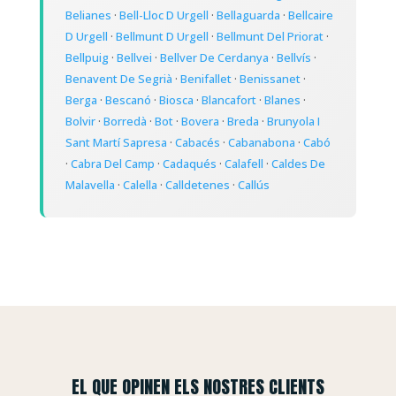
Belianes
·
Bell-Lloc D Urgell
·
Bellaguarda
·
Bellcaire
D Urgell
·
Bellmunt D Urgell
·
Bellmunt Del Priorat
·
Bellpuig
·
Bellvei
·
Bellver De Cerdanya
·
Bellvís
·
Benavent De Segrià
·
Benifallet
·
Benissanet
·
Berga
·
Bescanó
·
Biosca
·
Blancafort
·
Blanes
·
Bolvir
·
Borredà
·
Bot
·
Bovera
·
Breda
·
Brunyola I
Sant Martí Sapresa
·
Cabacés
·
Cabanabona
·
Cabó
·
Cabra Del Camp
·
Cadaqués
·
Calafell
·
Caldes De
Malavella
·
Calella
·
Calldetenes
·
Callús
EL QUE OPINEN ELS NOSTRES CLIENTS