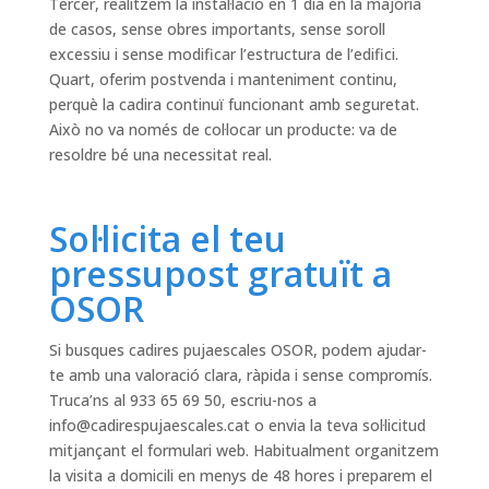
Tercer, realitzem la instal·lació en 1 dia en la majoria
de casos, sense obres importants, sense soroll
excessiu i sense modificar l’estructura de l’edifici.
Quart, oferim postvenda i manteniment continu,
perquè la cadira continuï funcionant amb seguretat.
Això no va només de col·locar un producte: va de
resoldre bé una necessitat real.
Sol·licita el teu
pressupost gratuït a
OSOR
Si busques cadires pujaescales OSOR, podem ajudar-
te amb una valoració clara, ràpida i sense compromís.
Truca’ns al 933 65 69 50, escriu-nos a
info@cadirespujaescales.cat
o envia la teva sol·licitud
mitjançant el formulari web. Habitualment organitzem
la visita a domicili en menys de 48 hores i preparem el