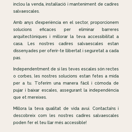
inclou la venda, instal·lació i manteniment de cadires
salvaescales.
Amb anys d’experiència en el sector, proporcionem
solucions eficaces per eliminar barreres
arquitectòniques i millorar la teva accessibilitat a
casa. Les nostres cadires salvaescales estan
dissenyades per oferir-te llibertat i seguretat a cada
pas.
Independentment de si les teves escales són rectes
o corbes, les nostres solucions estan fetes a mida
per a tu. T’oferim una manera fàcil i còmoda de
pujar i baixar escales, assegurant la independència
que et mereixes.
Millora la teva qualitat de vida avui. Contacta’ns i
descobreix com les nostres cadires salvaescales
poden fer el teu llar més accessible!