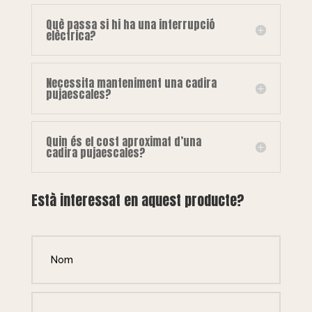
Què passa si hi ha una interrupció
elèctrica?
Necessita manteniment una cadira
pujaescales?
Quin és el cost aproximat d’una
cadira pujaescales?
Està interessat en aquest producte?