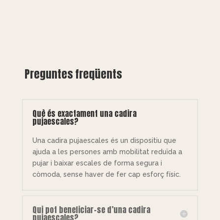
Preguntes freqüents
Què és exactament una cadira
pujaescales?
Una cadira pujaescales és un dispositiu que
ajuda a les persones amb mobilitat reduïda a
pujar i baixar escales de forma segura i
còmoda, sense haver de fer cap esforç físic.
Qui pot beneficiar-se d’una cadira
pujaescales?