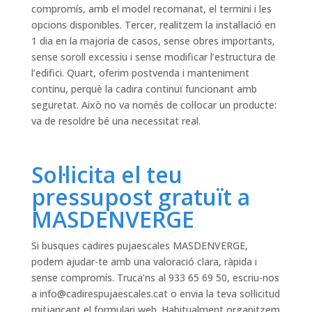
compromís, amb el model recomanat, el termini i les
opcions disponibles. Tercer, realitzem la instal·lació en
1 dia en la majoria de casos, sense obres importants,
sense soroll excessiu i sense modificar l’estructura de
l’edifici. Quart, oferim postvenda i manteniment
continu, perquè la cadira continuï funcionant amb
seguretat. Això no va només de col·locar un producte:
va de resoldre bé una necessitat real.
Sol·licita el teu
pressupost gratuït a
MASDENVERGE
Si busques cadires pujaescales MASDENVERGE,
podem ajudar-te amb una valoració clara, ràpida i
sense compromís. Truca’ns al 933 65 69 50, escriu-nos
a
info@cadirespujaescales.cat
o envia la teva sol·licitud
mitjançant el formulari web. Habitualment organitzem