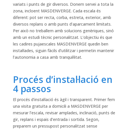
variats i punts de gir diversos. Donem servei a tota la
zona, incloent MASDENVERGE. Cada escala és
diferent: pot ser recta, corba, estreta, exterior, amb
diversos replans o amb punts d’aparcament limitats.
Per això no treballem amb solucions genèriques, sinó
amb un estudi tècnic personalitzat. L’objectiu és que
les cadires pujaescales MASDENVERGE quedin ben
instal·lades, siguin fàcils d’utilitzar i permetin mantenir
l’autonomia a casa amb tranquil·litat.
Procés d’instal·lació en
4 passos
El procés d’instal·lació és àgil i transparent. Primer fem
una visita gratuïta a domicili a MASDENVERGE per
mesurar l’escala, revisar amplades, inclinació, punts de
gir, replans i espais d’entrada i sortida. Segon,
preparem un pressupost personalitzat sense