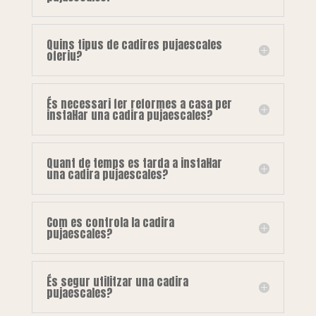
Quins tipus de cadires pujaescales
oferiu?
És necessari fer reformes a casa per
instal·lar una cadira pujaescales?
Quant de temps es tarda a instal·lar
una cadira pujaescales?
Com es controla la cadira
pujaescales?
És segur utilitzar una cadira
pujaescales?