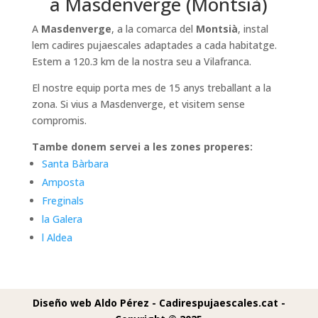
a Masdenverge (Montsià)
A
Masdenverge
, a la comarca del
Montsià
, instal
lem cadires pujaescales adaptades a cada habitatge.
Estem a 120.3 km de la nostra seu a Vilafranca.
El nostre equip porta mes de 15 anys treballant a la
zona. Si vius a Masdenverge, et visitem sense
compromis.
Tambe donem servei a les zones properes:
Santa Bàrbara
Amposta
Freginals
la Galera
l Aldea
Diseño web Aldo Pérez -
Cadirespujaescales.cat -