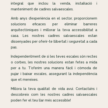
integral que inclou la venda, instal·lació i
manteniment de cadires salvaescales.
Amb anys d’experiència en el sector, proporcionem
solucions eficaces per eliminar barreres
arquitectòniques i millorar la teva accessibilitat a
casa. Les nostres cadires salvaescales estan
dissenyades per oferir-te llibertat i seguretat a cada
pas.
Independentment de si les teves escales són rectes
o corbes, les nostres solucions estan fetes a mida
per a tu. T’oferim una manera fàcil i còmoda de
pujar i baixar escales, assegurant la independència
que et mereixes.
Millora la teva qualitat de vida avui. Contacta’ns i
descobreix com les nostres cadires salvaescales
poden fer el teu llar més accessible!