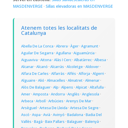
MASDENVERGE
·
Sillas elevadoras en MASDENVERGE
Atenem totes les localitats de
Catalunya
Abella De La Conca
·
Abrera
·
Àger
·
Agramunt
·
Aguilar De Segarra
·
Agullana
·
Aiguamúrcia
·
Aiguaviva
·
Aitona
·
Alàs I Cerc
·
Albatàrrec
·
Albesa
·
Alcanar
·
Alcanó
·
Alcarràs
·
Alcoletge
·
Aldover
·
Alfara De Carles
·
Alfarràs
·
Alfés
·
Alforja
·
Algerri
·
Alguaire
·
Alió
·
Almacelles
·
Almatret
·
Almenar
·
Alòs De Balaguer
·
Alp
·
Alpens
·
Alpicat
·
Altafulla
·
Amer
·
Amposta
·
Andorra
·
Anglès
·
Anglesola
·
Arbeca
·
Arbolí
·
Arbúcies
·
Arenys De Mar
·
Arsèguel
·
Artesa De Lleida
·
Artesa De Segre
·
Ascó
·
Aspa
·
Avià
·
Avinyó
·
Badalona
·
Badia Del
Vallès
·
Bagà
·
Baix Pallars
·
Balaguer
·
Balenyà
·