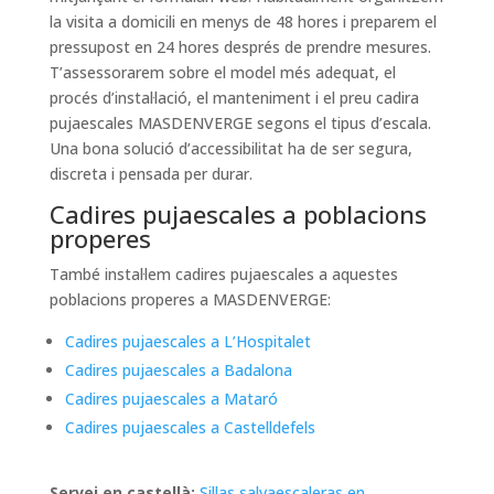
la visita a domicili en menys de 48 hores i preparem el
pressupost en 24 hores després de prendre mesures.
T’assessorarem sobre el model més adequat, el
procés d’instal·lació, el manteniment i el preu cadira
pujaescales MASDENVERGE segons el tipus d’escala.
Una bona solució d’accessibilitat ha de ser segura,
discreta i pensada per durar.
Cadires pujaescales a poblacions
properes
També instal·lem cadires pujaescales a aquestes
poblacions properes a MASDENVERGE:
Cadires pujaescales a L’Hospitalet
Cadires pujaescales a Badalona
Cadires pujaescales a Mataró
Cadires pujaescales a Castelldefels
Servei en castellà:
Sillas salvaescaleras en