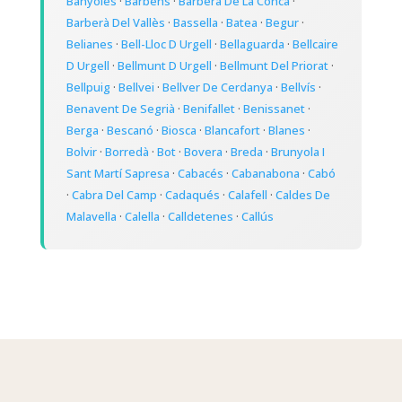
Banyoles
·
Barbens
·
Barberà De La Conca
·
Barberà Del Vallès
·
Bassella
·
Batea
·
Begur
·
Belianes
·
Bell-Lloc D Urgell
·
Bellaguarda
·
Bellcaire
D Urgell
·
Bellmunt D Urgell
·
Bellmunt Del Priorat
·
Bellpuig
·
Bellvei
·
Bellver De Cerdanya
·
Bellvís
·
Benavent De Segrià
·
Benifallet
·
Benissanet
·
Berga
·
Bescanó
·
Biosca
·
Blancafort
·
Blanes
·
Bolvir
·
Borredà
·
Bot
·
Bovera
·
Breda
·
Brunyola I
Sant Martí Sapresa
·
Cabacés
·
Cabanabona
·
Cabó
·
Cabra Del Camp
·
Cadaqués
·
Calafell
·
Caldes De
Malavella
·
Calella
·
Calldetenes
·
Callús