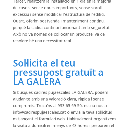
Tercer, realitzem la instal·lació en 1 dia en la majoria
de casos, sense obres importants, sense soroll
excessiu i sense modificar l’estructura de l’edifici.
Quart, oferim postvenda i manteniment continu,
perquè la cadira continuï funcionant amb seguretat.
Això no va només de col·locar un producte: va de
resoldre bé una necessitat real.
Sol·licita el teu
pressupost gratuït a
LA GALERA
Si busques cadires pujaescales LA GALERA, podem
ajudar-te amb una valoració clara, ràpida i sense
compromís. Truca’ns al 933 65 69 50, escriu-nos a
info@cadirespujaescales.cat
o envia la teva sol·licitud
mitjançant el formulari web. Habitualment organitzem
la visita a domicili en menys de 48 hores i preparem el