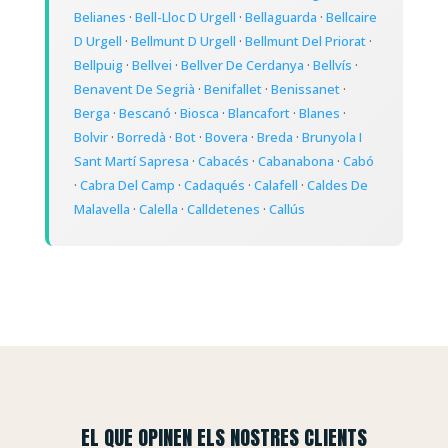
Belianes
·
Bell-Lloc D Urgell
·
Bellaguarda
·
Bellcaire
D Urgell
·
Bellmunt D Urgell
·
Bellmunt Del Priorat
·
Bellpuig
·
Bellvei
·
Bellver De Cerdanya
·
Bellvís
·
Benavent De Segrià
·
Benifallet
·
Benissanet
·
Berga
·
Bescanó
·
Biosca
·
Blancafort
·
Blanes
·
Bolvir
·
Borredà
·
Bot
·
Bovera
·
Breda
·
Brunyola I
Sant Martí Sapresa
·
Cabacés
·
Cabanabona
·
Cabó
·
Cabra Del Camp
·
Cadaqués
·
Calafell
·
Caldes De
Malavella
·
Calella
·
Calldetenes
·
Callús
EL QUE OPINEN ELS NOSTRES CLIENTS