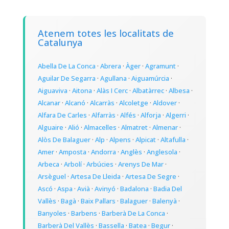
Atenem totes les localitats de
Catalunya
Abella De La Conca
·
Abrera
·
Àger
·
Agramunt
·
Aguilar De Segarra
·
Agullana
·
Aiguamúrcia
·
Aiguaviva
·
Aitona
·
Alàs I Cerc
·
Albatàrrec
·
Albesa
·
Alcanar
·
Alcanó
·
Alcarràs
·
Alcoletge
·
Aldover
·
Alfara De Carles
·
Alfarràs
·
Alfés
·
Alforja
·
Algerri
·
Alguaire
·
Alió
·
Almacelles
·
Almatret
·
Almenar
·
Alòs De Balaguer
·
Alp
·
Alpens
·
Alpicat
·
Altafulla
·
Amer
·
Amposta
·
Andorra
·
Anglès
·
Anglesola
·
Arbeca
·
Arbolí
·
Arbúcies
·
Arenys De Mar
·
Arsèguel
·
Artesa De Lleida
·
Artesa De Segre
·
Ascó
·
Aspa
·
Avià
·
Avinyó
·
Badalona
·
Badia Del
Vallès
·
Bagà
·
Baix Pallars
·
Balaguer
·
Balenyà
·
Banyoles
·
Barbens
·
Barberà De La Conca
·
Barberà Del Vallès
·
Bassella
·
Batea
·
Begur
·