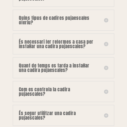
Quins tipus de cadires pujaescales
oferiu?
És necessari fer reformes a casa per
instal·lar una cadira pujaescales?
Quant de temps es tarda a instal·lar
una cadira pujaescales?
Com es controla la cadira
pujaescales?
És segur utilitzar una cadira
pujaescales?