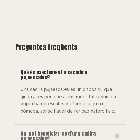
Preguntes freqüents
Què és exactament una cadira
pujaescales?
Una cadira pujaescales és un dispositiu que
ajuda a les persones amb mobilitat reduïda a
pujar i baixar escales de forma segura i
còmoda, sense haver de fer cap esforç físic.
Qui pot beneficiar-se d’una cadira
pujaescales?