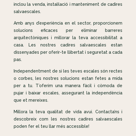
inclou la venda, instal·lació i manteniment de cadires
salvaescales.
Amb anys d’experiència en el sector, proporcionem
solucions eficaces per eliminar barreres
arquitectòniques i millorar la teva accessibilitat a
casa. Les nostres cadires salvaescales estan
dissenyades per oferir-te llibertat i seguretat a cada
pas.
Independentment de si les teves escales són rectes
o corbes, les nostres solucions estan fetes a mida
per a tu. T’oferim una manera fàcil i còmoda de
pujar i baixar escales, assegurant la independència
que et mereixes.
Millora la teva qualitat de vida avui. Contacta’ns i
descobreix com les nostres cadires salvaescales
poden fer el teu llar més accessible!