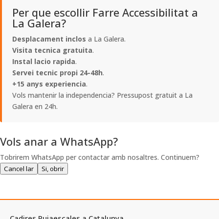
Per que escollir Farre Accessibilitat a
La Galera?
Desplacament inclos
a La Galera.
Visita tecnica gratuita
.
Instal lacio rapida
.
Servei tecnic propi 24-48h
.
+15 anys experiencia
.
Vols mantenir la independencia? Pressupost gratuit a La
Galera en 24h.
Vols anar a WhatsApp?
Tobrirem WhatsApp per contactar amb nosaltres. Continuem?
Cancel lar
Si, obrir
Cadires Pujaescales a Catalunya