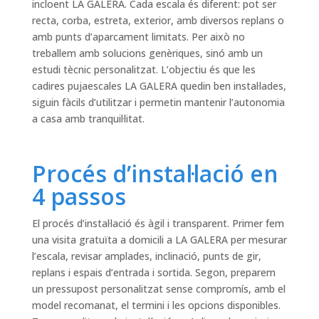
incloent LA GALERA. Cada escala és diferent: pot ser
recta, corba, estreta, exterior, amb diversos replans o
amb punts d’aparcament limitats. Per això no
treballem amb solucions genèriques, sinó amb un
estudi tècnic personalitzat. L’objectiu és que les
cadires pujaescales LA GALERA quedin ben instal·lades,
siguin fàcils d’utilitzar i permetin mantenir l’autonomia
a casa amb tranquil·litat.
Procés d’instal·lació en
4 passos
El procés d’instal·lació és àgil i transparent. Primer fem
una visita gratuïta a domicili a LA GALERA per mesurar
l’escala, revisar amplades, inclinació, punts de gir,
replans i espais d’entrada i sortida. Segon, preparem
un pressupost personalitzat sense compromís, amb el
model recomanat, el termini i les opcions disponibles.