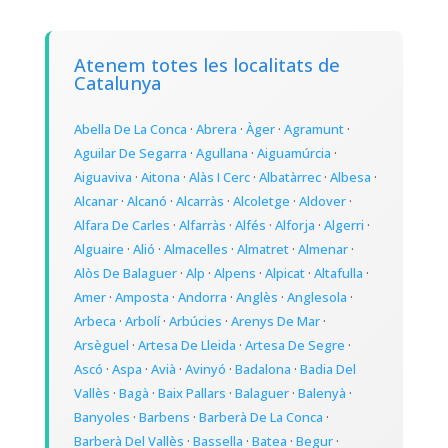
Atenem totes les localitats de
Catalunya
Abella De La Conca
·
Abrera
·
Àger
·
Agramunt
·
Aguilar De Segarra
·
Agullana
·
Aiguamúrcia
·
Aiguaviva
·
Aitona
·
Alàs I Cerc
·
Albatàrrec
·
Albesa
·
Alcanar
·
Alcanó
·
Alcarràs
·
Alcoletge
·
Aldover
·
Alfara De Carles
·
Alfarràs
·
Alfés
·
Alforja
·
Algerri
·
Alguaire
·
Alió
·
Almacelles
·
Almatret
·
Almenar
·
Alòs De Balaguer
·
Alp
·
Alpens
·
Alpicat
·
Altafulla
·
Amer
·
Amposta
·
Andorra
·
Anglès
·
Anglesola
·
Arbeca
·
Arbolí
·
Arbúcies
·
Arenys De Mar
·
Arsèguel
·
Artesa De Lleida
·
Artesa De Segre
·
Ascó
·
Aspa
·
Avià
·
Avinyó
·
Badalona
·
Badia Del
Vallès
·
Bagà
·
Baix Pallars
·
Balaguer
·
Balenyà
·
Banyoles
·
Barbens
·
Barberà De La Conca
·
Barberà Del Vallès
·
Bassella
·
Batea
·
Begur
·