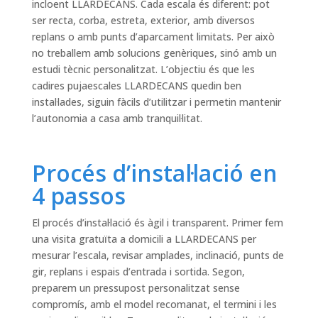
incloent LLARDECANS. Cada escala és diferent: pot
ser recta, corba, estreta, exterior, amb diversos
replans o amb punts d’aparcament limitats. Per això
no treballem amb solucions genèriques, sinó amb un
estudi tècnic personalitzat. L’objectiu és que les
cadires pujaescales LLARDECANS quedin ben
instal·lades, siguin fàcils d’utilitzar i permetin mantenir
l’autonomia a casa amb tranquil·litat.
Procés d’instal·lació en
4 passos
El procés d’instal·lació és àgil i transparent. Primer fem
una visita gratuïta a domicili a LLARDECANS per
mesurar l’escala, revisar amplades, inclinació, punts de
gir, replans i espais d’entrada i sortida. Segon,
preparem un pressupost personalitzat sense
compromís, amb el model recomanat, el termini i les