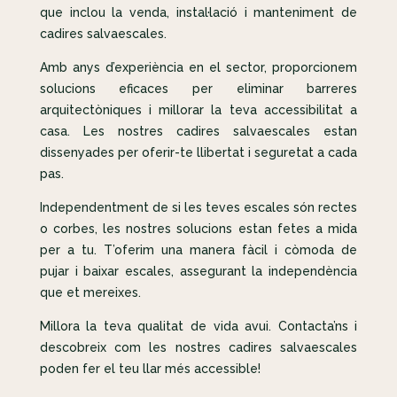
que inclou la venda, instal·lació i manteniment de
cadires salvaescales.
Amb anys d’experiència en el sector, proporcionem
solucions eficaces per eliminar barreres
arquitectòniques i millorar la teva accessibilitat a
casa. Les nostres cadires salvaescales estan
dissenyades per oferir-te llibertat i seguretat a cada
pas.
Independentment de si les teves escales són rectes
o corbes, les nostres solucions estan fetes a mida
per a tu. T’oferim una manera fàcil i còmoda de
pujar i baixar escales, assegurant la independència
que et mereixes.
Millora la teva qualitat de vida avui. Contacta’ns i
descobreix com les nostres cadires salvaescales
poden fer el teu llar més accessible!