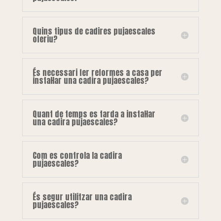
Quins tipus de cadires pujaescales
oferiu?
És necessari fer reformes a casa per
instal·lar una cadira pujaescales?
Quant de temps es tarda a instal·lar
una cadira pujaescales?
Com es controla la cadira
pujaescales?
És segur utilitzar una cadira
pujaescales?