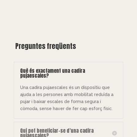
Preguntes freqüents
Què és exactament una cadira
pujaescales?
Una cadira pujaescales és un dispositiu que
ajuda a les persones amb mobilitat reduïda a
pujar i baixar escales de forma segura i
còmoda, sense haver de fer cap esforç físic.
Qui pot beneficiar-se d’una cadira
pujaescales?