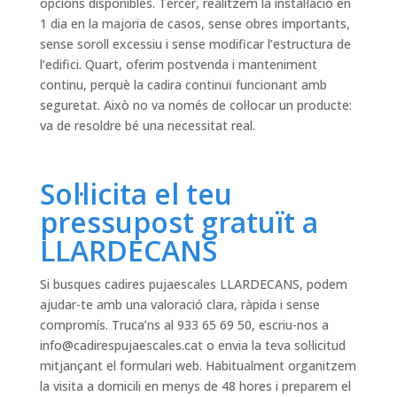
opcions disponibles. Tercer, realitzem la instal·lació en
1 dia en la majoria de casos, sense obres importants,
sense soroll excessiu i sense modificar l’estructura de
l’edifici. Quart, oferim postvenda i manteniment
continu, perquè la cadira continuï funcionant amb
seguretat. Això no va només de col·locar un producte:
va de resoldre bé una necessitat real.
Sol·licita el teu
pressupost gratuït a
LLARDECANS
Si busques cadires pujaescales LLARDECANS, podem
ajudar-te amb una valoració clara, ràpida i sense
compromís. Truca’ns al 933 65 69 50, escriu-nos a
info@cadirespujaescales.cat
o envia la teva sol·licitud
mitjançant el formulari web. Habitualment organitzem
la visita a domicili en menys de 48 hores i preparem el