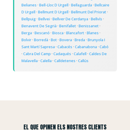
Belianes
·
Bell-Lloc D Urgell
·
Bellaguarda
·
Bellcaire
D Urgell
·
Bellmunt D Urgell
·
Bellmunt Del Priorat
·
Bellpuig
·
Bellvei
·
Bellver De Cerdanya
·
Bellvís
·
Benavent De Segrià
·
Benifallet
·
Benissanet
·
Berga
·
Bescanó
·
Biosca
·
Blancafort
·
Blanes
·
Bolvir
·
Borredà
·
Bot
·
Bovera
·
Breda
·
Brunyola I
Sant Martí Sapresa
·
Cabacés
·
Cabanabona
·
Cabó
·
Cabra Del Camp
·
Cadaqués
·
Calafell
·
Caldes De
Malavella
·
Calella
·
Calldetenes
·
Callús
EL QUE OPINEN ELS NOSTRES CLIENTS