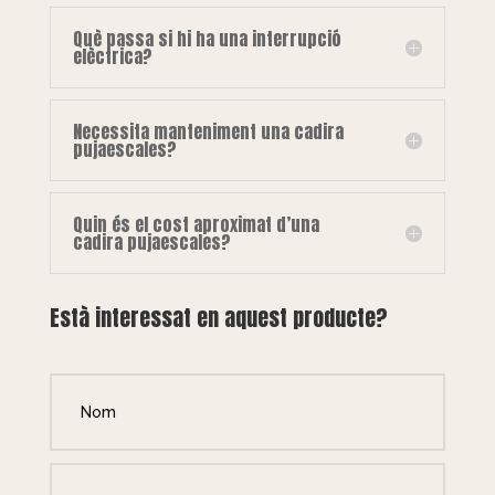
Què passa si hi ha una interrupció
elèctrica?
Necessita manteniment una cadira
pujaescales?
Quin és el cost aproximat d’una
cadira pujaescales?
Està interessat en aquest producte?