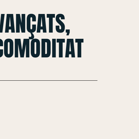
VANÇATS,
 COMODITAT