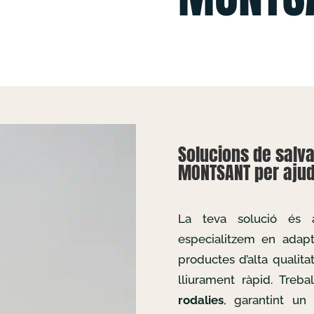
Solucions de salv
MONTSANT per ajuda
La teva solució és
especialitzem en adapta
productes d’alta qualita
lliurament ràpid. Treb
rodalies
, garantint un