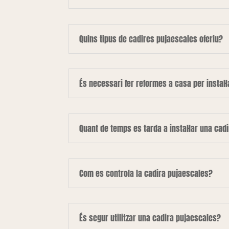
Quins tipus de cadires pujaescales oferiu?
És necessari fer reformes a casa per instal·
Quant de temps es tarda a instal·lar una cad
Com es controla la cadira pujaescales?
És segur utilitzar una cadira pujaescales?