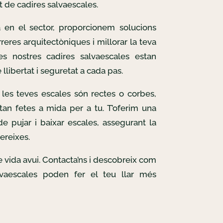
t de cadires salvaescales.
 en el sector, proporcionem solucions
reres arquitectòniques i millorar la teva
Les nostres cadires salvaescales estan
llibertat i seguretat a cada pas.
les teves escales són rectes o corbes,
tan fetes a mida per a tu. T’oferim una
e pujar i baixar escales, assegurant la
ereixes.
de vida avui. Contacta’ns i descobreix com
lvaescales poden fer el teu llar més