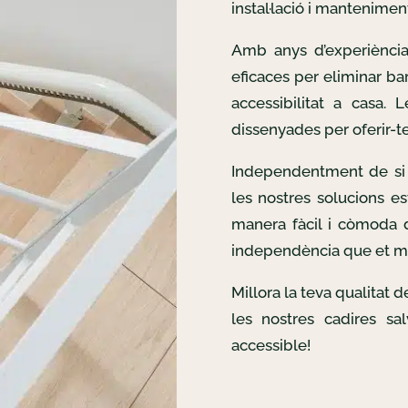
instal·lació i mantenimen
Amb anys d’experiència
eficaces per eliminar bar
accessibilitat a casa. 
dissenyades per oferir-te 
Independentment de si 
les nostres solucions es
manera fàcil i còmoda d
independència que et m
Millora la teva qualitat 
les nostres cadires sa
accessible!