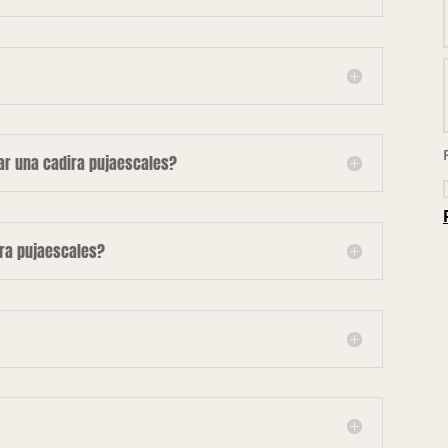
lar una cadira pujaescales?
ira pujaescales?