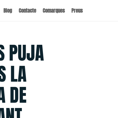
Blog
Contacte
Comarques
Preus
S PUJA
S LA
A DE
ANT