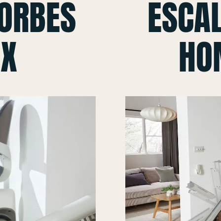
CORBES
ESCAL
 X
HO