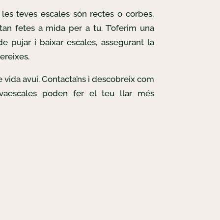
les teves escales són rectes o corbes,
tan fetes a mida per a tu. T’oferim una
e pujar i baixar escales, assegurant la
ereixes.
de vida avui. Contacta’ns i descobreix com
lvaescales poden fer el teu llar més