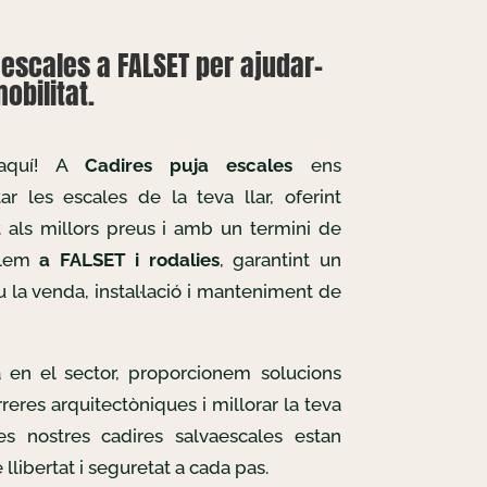
escales a FALSET per ajudar-
obilitat.
 aquí! A
Cadires puja escales
ens
r les escales de la teva llar, oferint
t als millors preus i amb un termini de
allem
a FALSET i rodalies
, garantint un
u la venda, instal·lació i manteniment de
 en el sector, proporcionem solucions
reres arquitectòniques i millorar la teva
Les nostres cadires salvaescales estan
llibertat i seguretat a cada pas.