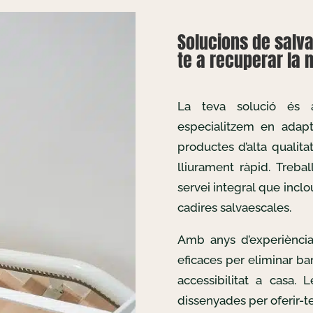
Solucions de salva
te a recuperar la m
La teva solució és
especialitzem en adapta
productes d’alta qualita
lliurament ràpid. Treb
servei integral que inclo
cadires salvaescales.
Amb anys d’experiència
eficaces per eliminar bar
accessibilitat a casa. 
dissenyades per oferir-te 