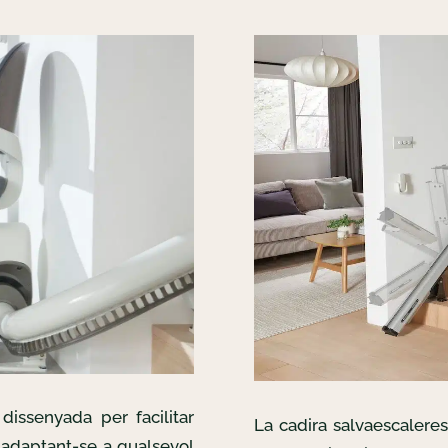
dissenyada per facilitar
La cadira salvaescalere
, adaptant-se a qualsevol