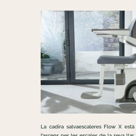
La cadira salvaescaleres Flow X està 
l’ascens per les escales de la seva llar