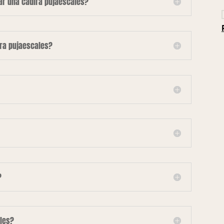
lar una cadira pujaescales?
ira pujaescales?
?
les?