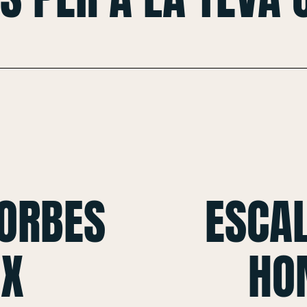
CORBES
ESCAL
 X
HO