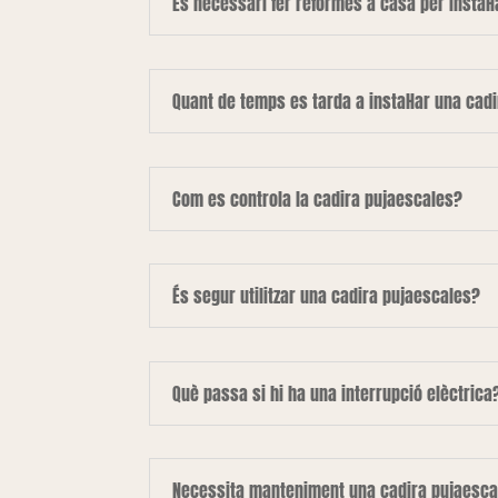
És necessari fer reformes a casa per instal·
Quant de temps es tarda a instal·lar una cad
Com es controla la cadira pujaescales?
És segur utilitzar una cadira pujaescales?
Què passa si hi ha una interrupció elèctrica
Necessita manteniment una cadira pujaesca