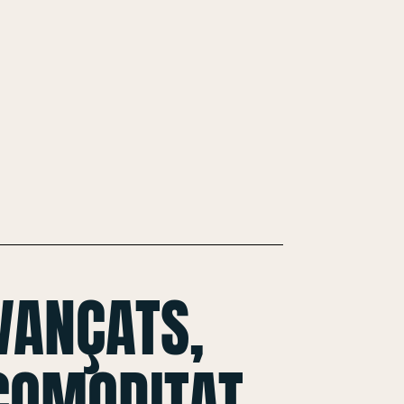
VANÇATS,
 COMODITAT