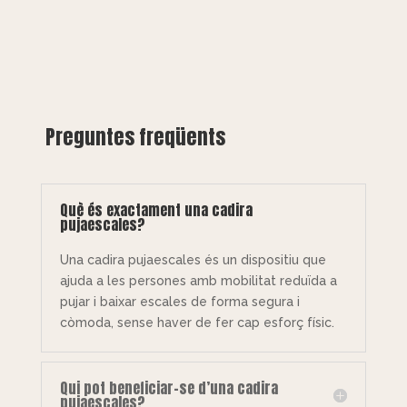
Preguntes freqüents
Què és exactament una cadira
pujaescales?
Una cadira pujaescales és un dispositiu que
ajuda a les persones amb mobilitat reduïda a
pujar i baixar escales de forma segura i
còmoda, sense haver de fer cap esforç físic.
Qui pot beneficiar-se d’una cadira
pujaescales?