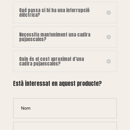
Què passa si hi ha una interrupció
elèctrica?
Necessita manteniment una cadira
pujaescales?
Quin és el cost aproximat d’una
cadira pujaescales?
Està interessat en aquest producte?