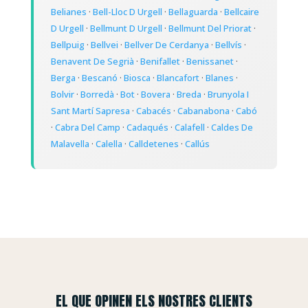
Belianes
·
Bell-Lloc D Urgell
·
Bellaguarda
·
Bellcaire
D Urgell
·
Bellmunt D Urgell
·
Bellmunt Del Priorat
·
Bellpuig
·
Bellvei
·
Bellver De Cerdanya
·
Bellvís
·
Benavent De Segrià
·
Benifallet
·
Benissanet
·
Berga
·
Bescanó
·
Biosca
·
Blancafort
·
Blanes
·
Bolvir
·
Borredà
·
Bot
·
Bovera
·
Breda
·
Brunyola I
Sant Martí Sapresa
·
Cabacés
·
Cabanabona
·
Cabó
·
Cabra Del Camp
·
Cadaqués
·
Calafell
·
Caldes De
Malavella
·
Calella
·
Calldetenes
·
Callús
EL QUE OPINEN ELS NOSTRES CLIENTS