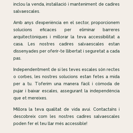
inclou la venda, instal·lació i manteniment de cadires
salvaescales.
Amb anys d’experiència en el sector, proporcionem
solucions eficaces per eliminar barreres
arquitectòniques i millorar la teva accessibilitat a
casa. Les nostres cadires salvaescales estan
dissenyades per oferir-te llibertat i seguretat a cada
pas.
Independentment de si les teves escales són rectes
o corbes, les nostres solucions estan fetes a mida
per a tu. T’oferim una manera fàcil i còmoda de
pujar i baixar escales, assegurant la independència
que et mereixes.
Millora la teva qualitat de vida avui. Contacta’ns i
descobreix com les nostres cadires salvaescales
poden fer el teu llar més accessible!