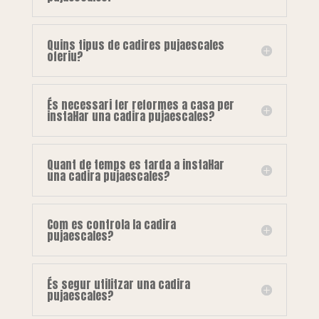
Quins tipus de cadires pujaescales
oferiu?
És necessari fer reformes a casa per
instal·lar una cadira pujaescales?
Quant de temps es tarda a instal·lar
una cadira pujaescales?
Com es controla la cadira
pujaescales?
És segur utilitzar una cadira
pujaescales?