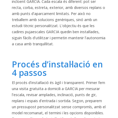
incloent GARCIA. Cada escala és diferent: pot ser
recta, corba, estreta, exterior, amb diversos replans o
amb punts d’aparcament limitats. Per això no
treballem amb solucions genèriques, sinó amb un
estudi tècnic personalitzat. L’objectiu és que les
cadires pujaescales GARCIA quedin ben instal·lades,
siguin fàcils d’utilitzar i permetin mantenir l’autonomia
a casa amb tranquil·litat.
Procés d’instal·lació en
4 passos
El procés d’instal·lació és àgil i transparent. Primer fem
una visita gratuïta a domicili a GARCIA per mesurar
l’escala, revisar amplades, inclinació, punts de gir,
replans i espais d’entrada i sortida. Segon, preparem
un pressupost personalitzat sense compromís, amb el
model recomanat, el termini i les opcions disponibles.