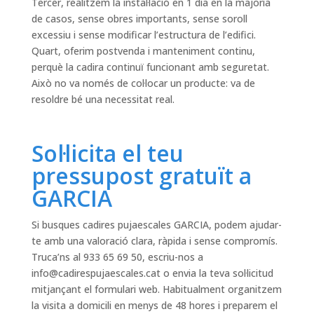
Tercer, realitzem la instal·lació en 1 dia en la majoria
de casos, sense obres importants, sense soroll
excessiu i sense modificar l’estructura de l’edifici.
Quart, oferim postvenda i manteniment continu,
perquè la cadira continuï funcionant amb seguretat.
Això no va només de col·locar un producte: va de
resoldre bé una necessitat real.
Sol·licita el teu
pressupost gratuït a
GARCIA
Si busques cadires pujaescales GARCIA, podem ajudar-
te amb una valoració clara, ràpida i sense compromís.
Truca’ns al 933 65 69 50, escriu-nos a
info@cadirespujaescales.cat
o envia la teva sol·licitud
mitjançant el formulari web. Habitualment organitzem
la visita a domicili en menys de 48 hores i preparem el