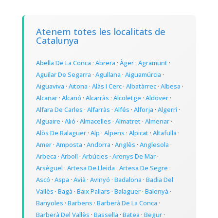
Atenem totes les localitats de
Catalunya
Abella De La Conca
·
Abrera
·
Àger
·
Agramunt
·
Aguilar De Segarra
·
Agullana
·
Aiguamúrcia
·
Aiguaviva
·
Aitona
·
Alàs I Cerc
·
Albatàrrec
·
Albesa
·
Alcanar
·
Alcanó
·
Alcarràs
·
Alcoletge
·
Aldover
·
Alfara De Carles
·
Alfarràs
·
Alfés
·
Alforja
·
Algerri
·
Alguaire
·
Alió
·
Almacelles
·
Almatret
·
Almenar
·
Alòs De Balaguer
·
Alp
·
Alpens
·
Alpicat
·
Altafulla
·
Amer
·
Amposta
·
Andorra
·
Anglès
·
Anglesola
·
Arbeca
·
Arbolí
·
Arbúcies
·
Arenys De Mar
·
Arsèguel
·
Artesa De Lleida
·
Artesa De Segre
·
Ascó
·
Aspa
·
Avià
·
Avinyó
·
Badalona
·
Badia Del
Vallès
·
Bagà
·
Baix Pallars
·
Balaguer
·
Balenyà
·
Banyoles
·
Barbens
·
Barberà De La Conca
·
Barberà Del Vallès
·
Bassella
·
Batea
·
Begur
·