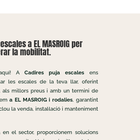
aescales a EL MASROIG per
ar la mobilitat.
 aquí! A
Cadires puja escales
ens
r les escales de la teva llar, oferint
t als millors preus i amb un termini de
llem
a EL MASROIG i rodalies
, garantint
clou la venda, instal·lació i manteniment
 en el sector, proporcionem solucions