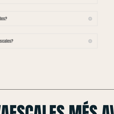
les?
escales?
VAESCALES MÉS A