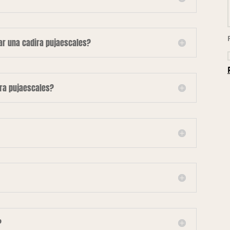
lar una cadira pujaescales?
ira pujaescales?
?