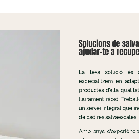
Solucions de salv
ajudar-te a recuper
La teva solució és
especialitzem en adapta
productes d’alta qualita
lliurament ràpid. Treba
un servei integral que in
de cadires salvaescales.
Amb anys d’experiència