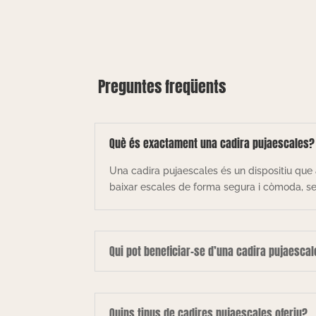
Preguntes freqüents
Què és exactament una cadira pujaescales?
Una cadira pujaescales és un dispositiu que 
baixar escales de forma segura i còmoda, sen
Qui pot beneficiar-se d’una cadira pujaesca
Quins tipus de cadires pujaescales oferiu?