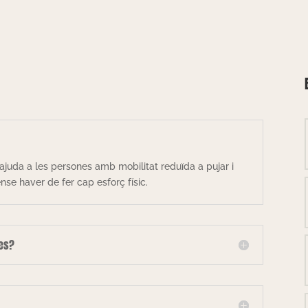
ajuda a les persones amb mobilitat reduïda a pujar i
se haver de fer cap esforç físic.
les?