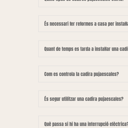
És necessari fer reformes a casa per instal·
Quant de temps es tarda a instal·lar una cad
Com es controla la cadira pujaescales?
És segur utilitzar una cadira pujaescales?
Què passa si hi ha una interrupció elèctrica