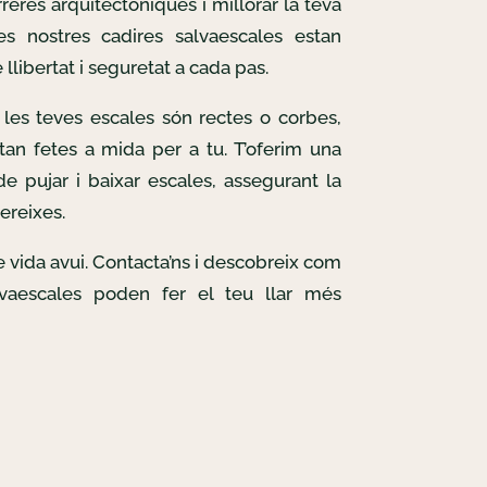
reres arquitectòniques i millorar la teva
Les nostres cadires salvaescales estan
llibertat i seguretat a cada pas.
les teves escales són rectes o corbes,
tan fetes a mida per a tu. T’oferim una
e pujar i baixar escales, assegurant la
ereixes.
de vida avui. Contacta’ns i descobreix com
lvaescales poden fer el teu llar més