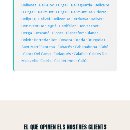
Belianes
·
Bell-Lloc D Urgell
·
Bellaguarda
·
Bellcaire
D Urgell
·
Bellmunt D Urgell
·
Bellmunt Del Priorat
·
Bellpuig
·
Bellvei
·
Bellver De Cerdanya
·
Bellvís
·
Benavent De Segrià
·
Benifallet
·
Benissanet
·
Berga
·
Bescanó
·
Biosca
·
Blancafort
·
Blanes
·
Bolvir
·
Borredà
·
Bot
·
Bovera
·
Breda
·
Brunyola I
Sant Martí Sapresa
·
Cabacés
·
Cabanabona
·
Cabó
·
Cabra Del Camp
·
Cadaqués
·
Calafell
·
Caldes De
Malavella
·
Calella
·
Calldetenes
·
Callús
EL QUE OPINEN ELS NOSTRES CLIENTS