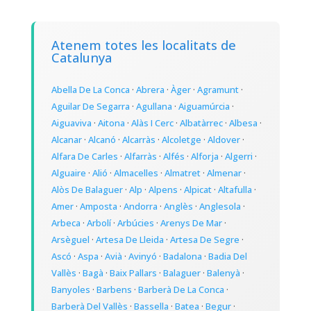
Atenem totes les localitats de
Catalunya
Abella De La Conca
·
Abrera
·
Àger
·
Agramunt
·
Aguilar De Segarra
·
Agullana
·
Aiguamúrcia
·
Aiguaviva
·
Aitona
·
Alàs I Cerc
·
Albatàrrec
·
Albesa
·
Alcanar
·
Alcanó
·
Alcarràs
·
Alcoletge
·
Aldover
·
Alfara De Carles
·
Alfarràs
·
Alfés
·
Alforja
·
Algerri
·
Alguaire
·
Alió
·
Almacelles
·
Almatret
·
Almenar
·
Alòs De Balaguer
·
Alp
·
Alpens
·
Alpicat
·
Altafulla
·
Amer
·
Amposta
·
Andorra
·
Anglès
·
Anglesola
·
Arbeca
·
Arbolí
·
Arbúcies
·
Arenys De Mar
·
Arsèguel
·
Artesa De Lleida
·
Artesa De Segre
·
Ascó
·
Aspa
·
Avià
·
Avinyó
·
Badalona
·
Badia Del
Vallès
·
Bagà
·
Baix Pallars
·
Balaguer
·
Balenyà
·
Banyoles
·
Barbens
·
Barberà De La Conca
·
Barberà Del Vallès
·
Bassella
·
Batea
·
Begur
·