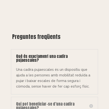
Preguntes freqüents
Què és exactament una cadira
pujaescales?
Una cadira pujaescales és un dispositiu que
ajuda a les persones amb mobilitat reduïda a
pujar i baixar escales de forma segura i
còmoda, sense haver de fer cap esforç físic.
Qui pot beneficiar-se d’una cadira
pujaescales?