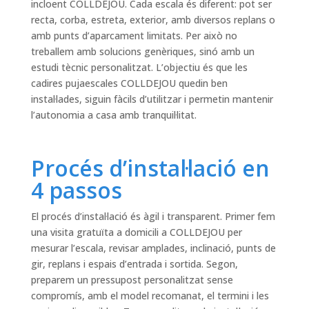
incloent COLLDEJOU. Cada escala és diferent: pot ser
recta, corba, estreta, exterior, amb diversos replans o
amb punts d’aparcament limitats. Per això no
treballem amb solucions genèriques, sinó amb un
estudi tècnic personalitzat. L’objectiu és que les
cadires pujaescales COLLDEJOU quedin ben
instal·lades, siguin fàcils d’utilitzar i permetin mantenir
l’autonomia a casa amb tranquil·litat.
Procés d’instal·lació en
4 passos
El procés d’instal·lació és àgil i transparent. Primer fem
una visita gratuïta a domicili a COLLDEJOU per
mesurar l’escala, revisar amplades, inclinació, punts de
gir, replans i espais d’entrada i sortida. Segon,
preparem un pressupost personalitzat sense
compromís, amb el model recomanat, el termini i les