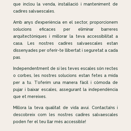
que inclou la venda, instal·lació i manteniment de
cadires salvaescales.
Amb anys d’experiència en el sector, proporcionem
solucions eficaces per eliminar barreres
arquitectòniques i millorar la teva accessibilitat a
casa. Les nostres cadires salvaescales estan
dissenyades per oferir-te llibertat i seguretat a cada
pas.
Independentment de si les teves escales són rectes
o corbes, les nostres solucions estan fetes a mida
per a tu. T’oferim una manera fàcil i còmoda de
pujar i baixar escales, assegurant la independència
que et mereixes.
Millora la teva qualitat de vida avui. Contacta’ns i
descobreix com les nostres cadires salvaescales
poden fer el teu llar més accessible!