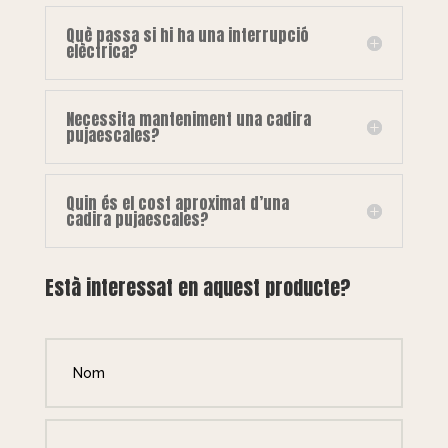
Què passa si hi ha una interrupció
elèctrica?
Necessita manteniment una cadira
pujaescales?
Quin és el cost aproximat d’una
cadira pujaescales?
Està interessat en aquest producte?