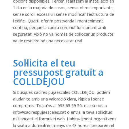
opcions disponibles. Tercer, realitzem la instal·lació en
1 dia en la majoria de casos, sense obres importants,
sense soroll excessiu i sense modificar l’estructura de
l’edifici. Quart, oferim postvenda i manteniment
continu, perquè la cadira continuï funcionant amb
seguretat. Això no va només de col·locar un producte:
va de resoldre bé una necessitat real.
Sol·licita el teu
pressupost gratuït a
COLLDEJOU
Si busques cadires pujaescales COLLDEJOU, podem
ajudar-te amb una valoració clara, ràpida i sense
compromís. Truca’ns al 933 65 69 50, escriu-nos a
info@cadirespujaescales.cat
o envia la teva sol·licitud
mitjançant el formulari web. Habitualment organitzem
la visita a domicili en menys de 48 hores i preparem el