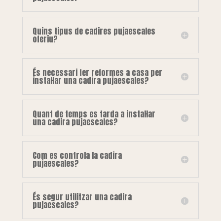
Quins tipus de cadires pujaescales
oferiu?
És necessari fer reformes a casa per
instal·lar una cadira pujaescales?
Quant de temps es tarda a instal·lar
una cadira pujaescales?
Com es controla la cadira
pujaescales?
És segur utilitzar una cadira
pujaescales?