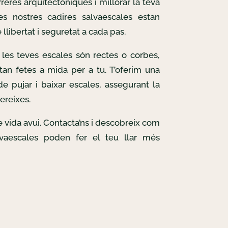
reres arquitectòniques i millorar la teva
Les nostres cadires salvaescales estan
llibertat i seguretat a cada pas.
les teves escales són rectes o corbes,
tan fetes a mida per a tu. T’oferim una
e pujar i baixar escales, assegurant la
ereixes.
de vida avui. Contacta’ns i descobreix com
lvaescales poden fer el teu llar més