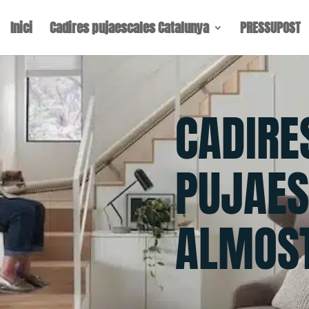
Inici
Cadires pujaescales Catalunya
PRESSUPOST
CADIRE
PUJAES
ALMOS