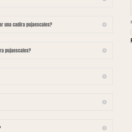
lar una cadira pujaescales?
ira pujaescales?
?