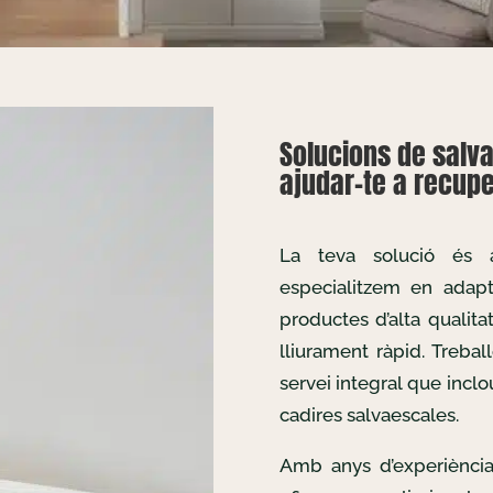
Solucions de salv
ajudar-te a recuper
La teva solució és
especialitzem en adapta
productes d’alta qualita
lliurament ràpid. Treba
servei integral que inclo
cadires salvaescales.
Amb anys d’experiència