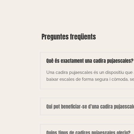
Preguntes freqüents
Què és exactament una cadira pujaescales?
Una cadira pujaescales és un dispositiu que 
baixar escales de forma segura i còmoda, sen
Qui pot beneficiar-se d’una cadira pujaesca
Quins tipus de cadires pujaescales oferiu?