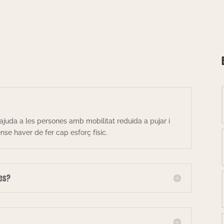
ajuda a les persones amb mobilitat reduïda a pujar i
se haver de fer cap esforç físic.
les?