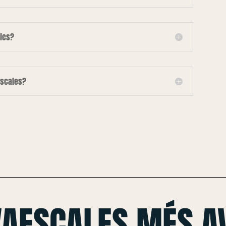
les?
escales?
VAESCALES MÉS A