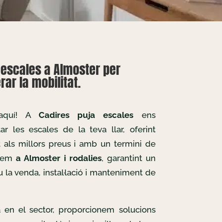
aescales a Almoster per
ar la mobilitat.
 aquí! A
Cadires puja escales
ens
r les escales de la teva llar, oferint
t als millors preus i amb un termini de
llem
a Almoster i rodalies
, garantint un
u la venda, instal·lació i manteniment de
 en el sector, proporcionem solucions