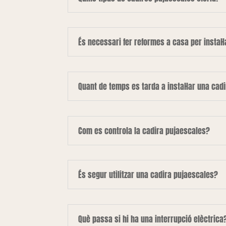
És necessari fer reformes a casa per instal·
Quant de temps es tarda a instal·lar una cad
Com es controla la cadira pujaescales?
És segur utilitzar una cadira pujaescales?
Què passa si hi ha una interrupció elèctrica