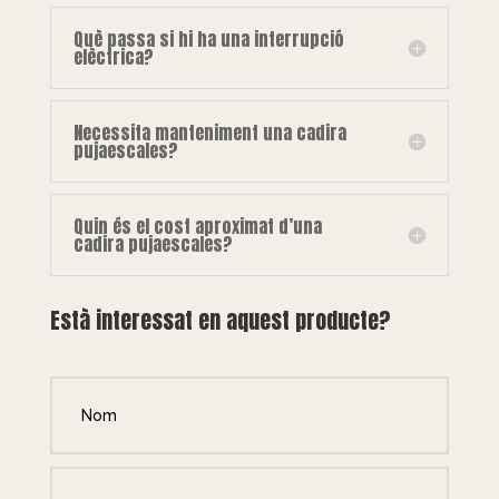
Què passa si hi ha una interrupció
elèctrica?
Necessita manteniment una cadira
pujaescales?
Quin és el cost aproximat d’una
cadira pujaescales?
Està interessat en aquest producte?