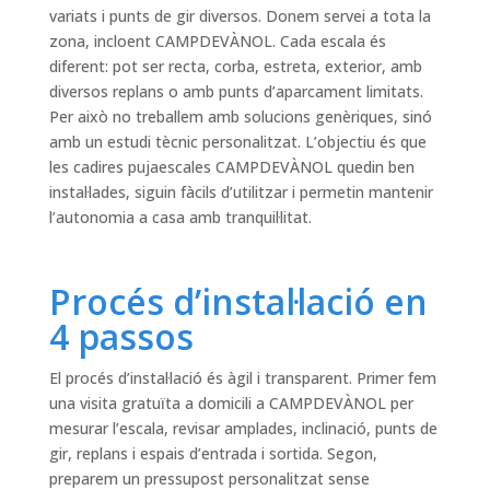
variats i punts de gir diversos. Donem servei a tota la
zona, incloent CAMPDEVÀNOL. Cada escala és
diferent: pot ser recta, corba, estreta, exterior, amb
diversos replans o amb punts d’aparcament limitats.
Per això no treballem amb solucions genèriques, sinó
amb un estudi tècnic personalitzat. L’objectiu és que
les cadires pujaescales CAMPDEVÀNOL quedin ben
instal·lades, siguin fàcils d’utilitzar i permetin mantenir
l’autonomia a casa amb tranquil·litat.
Procés d’instal·lació en
4 passos
El procés d’instal·lació és àgil i transparent. Primer fem
una visita gratuïta a domicili a CAMPDEVÀNOL per
mesurar l’escala, revisar amplades, inclinació, punts de
gir, replans i espais d’entrada i sortida. Segon,
preparem un pressupost personalitzat sense