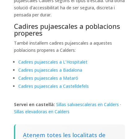
pujaescales Calders segons el tipus d’escala. Una bona
solució d’accessibilitat ha de ser segura, discreta i
pensada per durar.
Cadires pujaescales a poblacions
properes
També instal·lem cadires pujaescales a aquestes
poblacions properes a Calders:
Cadires pujaescales a L’Hospitalet
Cadires pujaescales a Badalona
Cadires pujaescales a Mataró
Cadires pujaescales a Castelldefels
Servei en castellà:
Sillas salvaescaleras en Calders
·
Sillas elevadoras en Calders
Atenem totes les localitats de