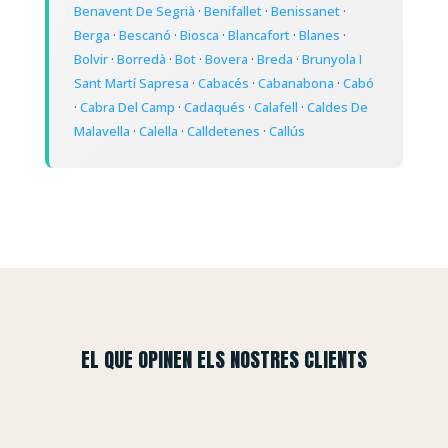
Benavent De Segrià
·
Benifallet
·
Benissanet
·
Berga
·
Bescanó
·
Biosca
·
Blancafort
·
Blanes
·
Bolvir
·
Borredà
·
Bot
·
Bovera
·
Breda
·
Brunyola I
Sant Martí Sapresa
·
Cabacés
·
Cabanabona
·
Cabó
·
Cabra Del Camp
·
Cadaqués
·
Calafell
·
Caldes De
Malavella
·
Calella
·
Calldetenes
·
Callús
EL QUE OPINEN ELS NOSTRES CLIENTS