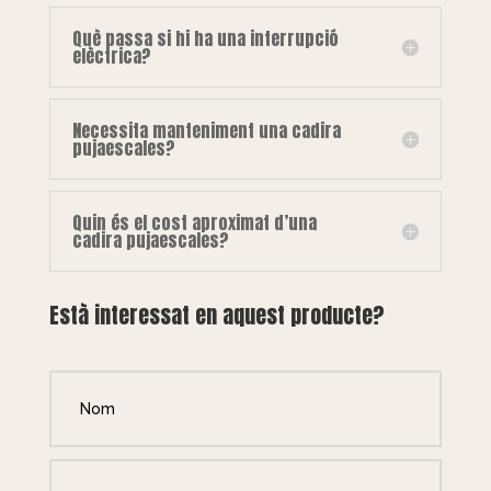
Què passa si hi ha una interrupció
elèctrica?
Necessita manteniment una cadira
pujaescales?
Quin és el cost aproximat d’una
cadira pujaescales?
Està interessat en aquest producte?