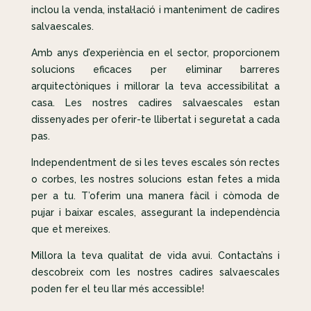
inclou la venda, instal·lació i manteniment de cadires
salvaescales.
Amb anys d’experiència en el sector, proporcionem
solucions eficaces per eliminar barreres
arquitectòniques i millorar la teva accessibilitat a
casa. Les nostres cadires salvaescales estan
dissenyades per oferir-te llibertat i seguretat a cada
pas.
Independentment de si les teves escales són rectes
o corbes, les nostres solucions estan fetes a mida
per a tu. T’oferim una manera fàcil i còmoda de
pujar i baixar escales, assegurant la independència
que et mereixes.
Millora la teva qualitat de vida avui. Contacta’ns i
descobreix com les nostres cadires salvaescales
poden fer el teu llar més accessible!