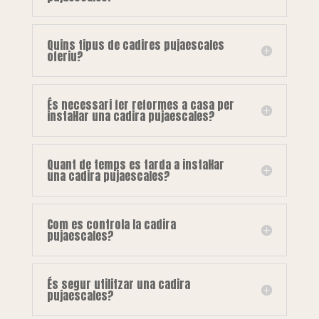
Quins tipus de cadires pujaescales
oferiu?
És necessari fer reformes a casa per
instal·lar una cadira pujaescales?
Quant de temps es tarda a instal·lar
una cadira pujaescales?
Com es controla la cadira
pujaescales?
És segur utilitzar una cadira
pujaescales?