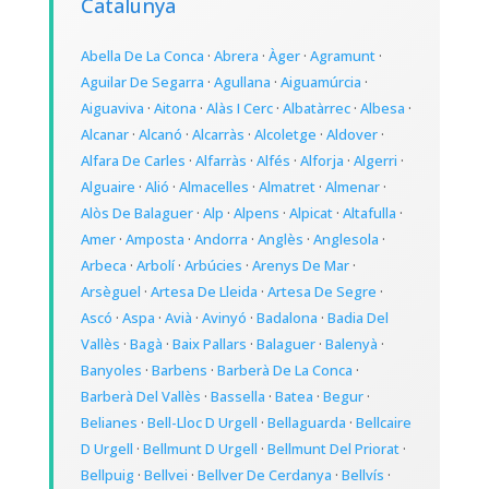
Catalunya
Abella De La Conca
·
Abrera
·
Àger
·
Agramunt
·
Aguilar De Segarra
·
Agullana
·
Aiguamúrcia
·
Aiguaviva
·
Aitona
·
Alàs I Cerc
·
Albatàrrec
·
Albesa
·
Alcanar
·
Alcanó
·
Alcarràs
·
Alcoletge
·
Aldover
·
Alfara De Carles
·
Alfarràs
·
Alfés
·
Alforja
·
Algerri
·
Alguaire
·
Alió
·
Almacelles
·
Almatret
·
Almenar
·
Alòs De Balaguer
·
Alp
·
Alpens
·
Alpicat
·
Altafulla
·
Amer
·
Amposta
·
Andorra
·
Anglès
·
Anglesola
·
Arbeca
·
Arbolí
·
Arbúcies
·
Arenys De Mar
·
Arsèguel
·
Artesa De Lleida
·
Artesa De Segre
·
Ascó
·
Aspa
·
Avià
·
Avinyó
·
Badalona
·
Badia Del
Vallès
·
Bagà
·
Baix Pallars
·
Balaguer
·
Balenyà
·
Banyoles
·
Barbens
·
Barberà De La Conca
·
Barberà Del Vallès
·
Bassella
·
Batea
·
Begur
·
Belianes
·
Bell-Lloc D Urgell
·
Bellaguarda
·
Bellcaire
D Urgell
·
Bellmunt D Urgell
·
Bellmunt Del Priorat
·
Bellpuig
·
Bellvei
·
Bellver De Cerdanya
·
Bellvís
·