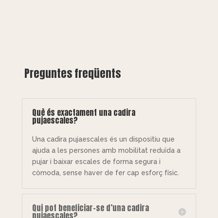
Preguntes freqüents
Què és exactament una cadira
pujaescales?
Una cadira pujaescales és un dispositiu que
ajuda a les persones amb mobilitat reduïda a
pujar i baixar escales de forma segura i
còmoda, sense haver de fer cap esforç físic.
Qui pot beneficiar-se d’una cadira
pujaescales?