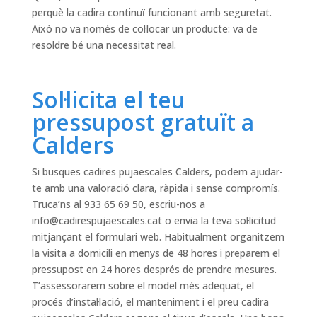
perquè la cadira continuï funcionant amb seguretat.
Això no va només de col·locar un producte: va de
resoldre bé una necessitat real.
Sol·licita el teu
pressupost gratuït a
Calders
Si busques cadires pujaescales Calders, podem ajudar-
te amb una valoració clara, ràpida i sense compromís.
Truca’ns al 933 65 69 50, escriu-nos a
info@cadirespujaescales.cat
o envia la teva sol·licitud
mitjançant el formulari web. Habitualment organitzem
la visita a domicili en menys de 48 hores i preparem el
pressupost en 24 hores després de prendre mesures.
T’assessorarem sobre el model més adequat, el
procés d’instal·lació, el manteniment i el preu cadira