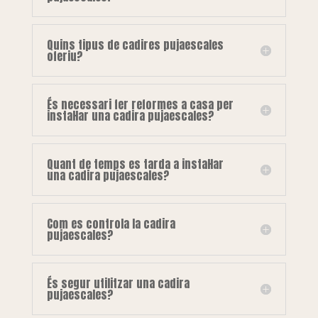
Quins tipus de cadires pujaescales
oferiu?
És necessari fer reformes a casa per
instal·lar una cadira pujaescales?
Quant de temps es tarda a instal·lar
una cadira pujaescales?
Com es controla la cadira
pujaescales?
És segur utilitzar una cadira
pujaescales?