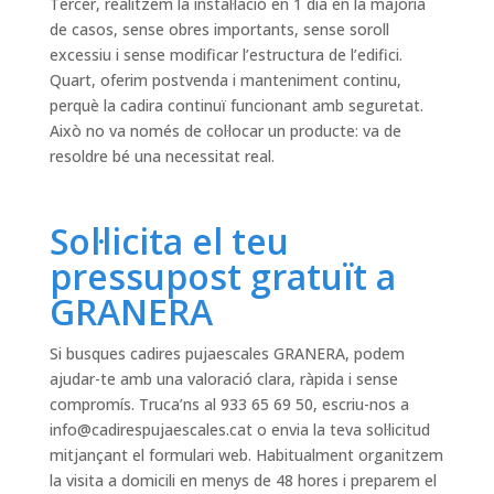
Tercer, realitzem la instal·lació en 1 dia en la majoria
de casos, sense obres importants, sense soroll
excessiu i sense modificar l’estructura de l’edifici.
Quart, oferim postvenda i manteniment continu,
perquè la cadira continuï funcionant amb seguretat.
Això no va només de col·locar un producte: va de
resoldre bé una necessitat real.
Sol·licita el teu
pressupost gratuït a
GRANERA
Si busques cadires pujaescales GRANERA, podem
ajudar-te amb una valoració clara, ràpida i sense
compromís. Truca’ns al 933 65 69 50, escriu-nos a
info@cadirespujaescales.cat
o envia la teva sol·licitud
mitjançant el formulari web. Habitualment organitzem
la visita a domicili en menys de 48 hores i preparem el