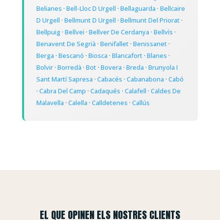
Belianes
·
Bell-Lloc D Urgell
·
Bellaguarda
·
Bellcaire
D Urgell
·
Bellmunt D Urgell
·
Bellmunt Del Priorat
·
Bellpuig
·
Bellvei
·
Bellver De Cerdanya
·
Bellvís
·
Benavent De Segrià
·
Benifallet
·
Benissanet
·
Berga
·
Bescanó
·
Biosca
·
Blancafort
·
Blanes
·
Bolvir
·
Borredà
·
Bot
·
Bovera
·
Breda
·
Brunyola I
Sant Martí Sapresa
·
Cabacés
·
Cabanabona
·
Cabó
·
Cabra Del Camp
·
Cadaqués
·
Calafell
·
Caldes De
Malavella
·
Calella
·
Calldetenes
·
Callús
EL QUE OPINEN ELS NOSTRES CLIENTS