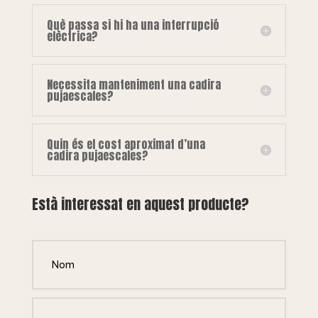
Què passa si hi ha una interrupció
elèctrica?
Necessita manteniment una cadira
pujaescales?
Quin és el cost aproximat d’una
cadira pujaescales?
Està interessat en aquest producte?