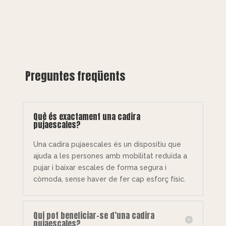
Preguntes freqüents
Què és exactament una cadira
pujaescales?
Una cadira pujaescales és un dispositiu que
ajuda a les persones amb mobilitat reduïda a
pujar i baixar escales de forma segura i
còmoda, sense haver de fer cap esforç físic.
Qui pot beneficiar-se d’una cadira
pujaescales?