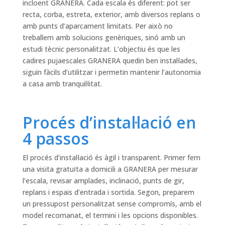
incloent GRANERA. Cada escala és diferent: pot ser
recta, corba, estreta, exterior, amb diversos replans o
amb punts d’aparcament limitats. Per això no
treballem amb solucions genèriques, sinó amb un
estudi tècnic personalitzat. L’objectiu és que les
cadires pujaescales GRANERA quedin ben instal·lades,
siguin fàcils d’utilitzar i permetin mantenir l’autonomia
a casa amb tranquil·litat.
Procés d’instal·lació en
4 passos
El procés d’instal·lació és àgil i transparent. Primer fem
una visita gratuïta a domicili a GRANERA per mesurar
l’escala, revisar amplades, inclinació, punts de gir,
replans i espais d’entrada i sortida. Segon, preparem
un pressupost personalitzat sense compromís, amb el
model recomanat, el termini i les opcions disponibles.