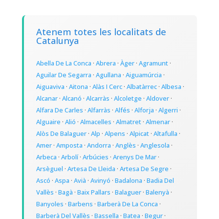
Atenem totes les localitats de
Catalunya
Abella De La Conca
·
Abrera
·
Àger
·
Agramunt
·
Aguilar De Segarra
·
Agullana
·
Aiguamúrcia
·
Aiguaviva
·
Aitona
·
Alàs I Cerc
·
Albatàrrec
·
Albesa
·
Alcanar
·
Alcanó
·
Alcarràs
·
Alcoletge
·
Aldover
·
Alfara De Carles
·
Alfarràs
·
Alfés
·
Alforja
·
Algerri
·
Alguaire
·
Alió
·
Almacelles
·
Almatret
·
Almenar
·
Alòs De Balaguer
·
Alp
·
Alpens
·
Alpicat
·
Altafulla
·
Amer
·
Amposta
·
Andorra
·
Anglès
·
Anglesola
·
Arbeca
·
Arbolí
·
Arbúcies
·
Arenys De Mar
·
Arsèguel
·
Artesa De Lleida
·
Artesa De Segre
·
Ascó
·
Aspa
·
Avià
·
Avinyó
·
Badalona
·
Badia Del
Vallès
·
Bagà
·
Baix Pallars
·
Balaguer
·
Balenyà
·
Banyoles
·
Barbens
·
Barberà De La Conca
·
Barberà Del Vallès
·
Bassella
·
Batea
·
Begur
·