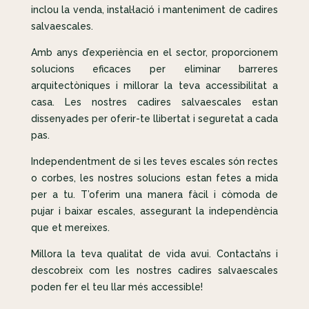
inclou la venda, instal·lació i manteniment de cadires
salvaescales.
Amb anys d’experiència en el sector, proporcionem
solucions eficaces per eliminar barreres
arquitectòniques i millorar la teva accessibilitat a
casa. Les nostres cadires salvaescales estan
dissenyades per oferir-te llibertat i seguretat a cada
pas.
Independentment de si les teves escales són rectes
o corbes, les nostres solucions estan fetes a mida
per a tu. T’oferim una manera fàcil i còmoda de
pujar i baixar escales, assegurant la independència
que et mereixes.
Millora la teva qualitat de vida avui. Contacta’ns i
descobreix com les nostres cadires salvaescales
poden fer el teu llar més accessible!