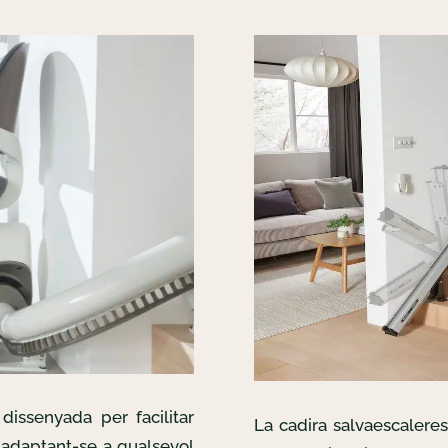
dissenyada per facilitar
La cadira salvaescalere
, adaptant-se a qualsevol