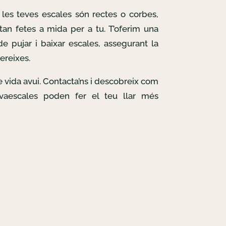
les teves escales són rectes o corbes,
tan fetes a mida per a tu. T’oferim una
e pujar i baixar escales, assegurant la
ereixes.
de vida avui. Contacta’ns i descobreix com
lvaescales poden fer el teu llar més