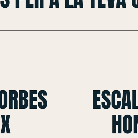
CORBES
ESCAL
 X
HO