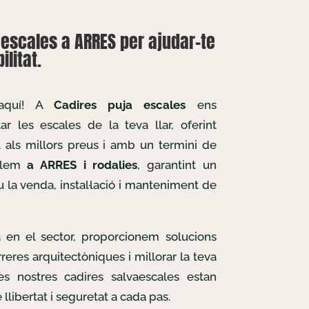
escales a ARRES per ajudar-te
litat.
 aquí! A
Cadires puja escales
ens
r les escales de la teva llar, oferint
t als millors preus i amb un termini de
allem
a ARRES i rodalies
, garantint un
u la venda, instal·lació i manteniment de
 en el sector, proporcionem solucions
reres arquitectòniques i millorar la teva
Les nostres cadires salvaescales estan
llibertat i seguretat a cada pas.