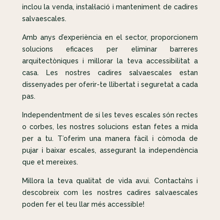
inclou la venda, instal·lació i manteniment de cadires
salvaescales.
Amb anys d’experiència en el sector, proporcionem
solucions eficaces per eliminar barreres
arquitectòniques i millorar la teva accessibilitat a
casa. Les nostres cadires salvaescales estan
dissenyades per oferir-te llibertat i seguretat a cada
pas.
Independentment de si les teves escales són rectes
o corbes, les nostres solucions estan fetes a mida
per a tu. T’oferim una manera fàcil i còmoda de
pujar i baixar escales, assegurant la independència
que et mereixes.
Millora la teva qualitat de vida avui. Contacta’ns i
descobreix com les nostres cadires salvaescales
poden fer el teu llar més accessible!