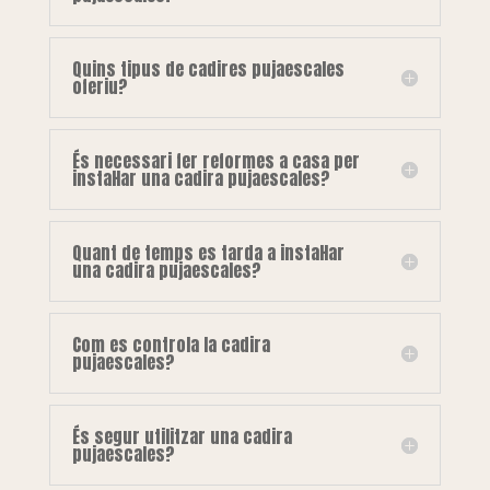
Quins tipus de cadires pujaescales
oferiu?
És necessari fer reformes a casa per
instal·lar una cadira pujaescales?
Quant de temps es tarda a instal·lar
una cadira pujaescales?
Com es controla la cadira
pujaescales?
És segur utilitzar una cadira
pujaescales?