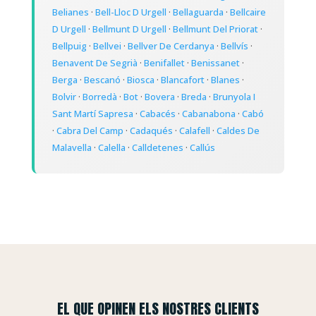
Belianes
·
Bell-Lloc D Urgell
·
Bellaguarda
·
Bellcaire
D Urgell
·
Bellmunt D Urgell
·
Bellmunt Del Priorat
·
Bellpuig
·
Bellvei
·
Bellver De Cerdanya
·
Bellvís
·
Benavent De Segrià
·
Benifallet
·
Benissanet
·
Berga
·
Bescanó
·
Biosca
·
Blancafort
·
Blanes
·
Bolvir
·
Borredà
·
Bot
·
Bovera
·
Breda
·
Brunyola I
Sant Martí Sapresa
·
Cabacés
·
Cabanabona
·
Cabó
·
Cabra Del Camp
·
Cadaqués
·
Calafell
·
Caldes De
Malavella
·
Calella
·
Calldetenes
·
Callús
EL QUE OPINEN ELS NOSTRES CLIENTS