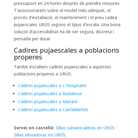
pressupost en 24 hores després de prendre mesures.
T’assessorarem sobre el model més adequat, el
procés d’instal·lació, el manteniment i el preu cadira
pujaescales URÚS segons el tipus d’escala. Una bona
solució d’accessibilitat ha de ser segura, discreta i
pensada per durar.
Cadires pujaescales a poblacions
properes
També instal·lem cadires pujaescales a aquestes
poblacions properes a URÚS:
Cadires pujaescales a L’Hospitalet
Cadires pujaescales a Badalona
Cadires pujaescales a Mataró
Cadires pujaescales a Castelldefels
Servei en castellà:
Sillas salvaescaleras en URÚS
·
Sillas elevadoras en URÚS