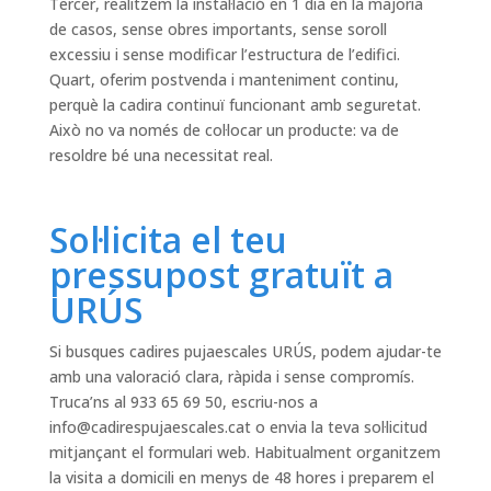
Tercer, realitzem la instal·lació en 1 dia en la majoria
de casos, sense obres importants, sense soroll
excessiu i sense modificar l’estructura de l’edifici.
Quart, oferim postvenda i manteniment continu,
perquè la cadira continuï funcionant amb seguretat.
Això no va només de col·locar un producte: va de
resoldre bé una necessitat real.
Sol·licita el teu
pressupost gratuït a
URÚS
Si busques cadires pujaescales URÚS, podem ajudar-te
amb una valoració clara, ràpida i sense compromís.
Truca’ns al 933 65 69 50, escriu-nos a
info@cadirespujaescales.cat
o envia la teva sol·licitud
mitjançant el formulari web. Habitualment organitzem
la visita a domicili en menys de 48 hores i preparem el