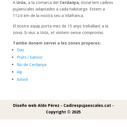
A
Urús
, a la comarca del
Cerdanya
, instal lem cadires
pujaescales adaptades a cada habitatge. Estem a
112.6 km de la nostra seu a Vilafranca.
El nostre equip porta mes de 15 anys treballant a la
zona. Si vius a Urús, et visitem sense compromis.
Tambe donem servei a les zones properes:
Das
Prats i Sansor
Riu de Cerdanya
Alp
Isòvol
Diseño web Aldo Pérez -
Cadirespujaescales.cat -
Copyright © 2025