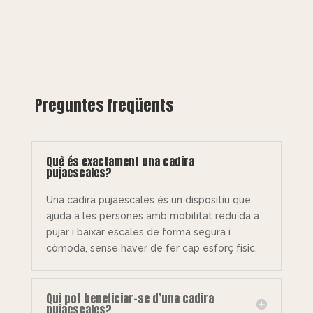
Preguntes freqüents
Què és exactament una cadira
pujaescales?
Una cadira pujaescales és un dispositiu que
ajuda a les persones amb mobilitat reduïda a
pujar i baixar escales de forma segura i
còmoda, sense haver de fer cap esforç físic.
Qui pot beneficiar-se d’una cadira
pujaescales?