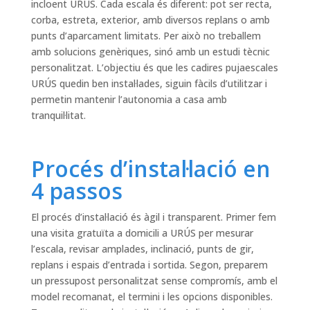
incloent URÚS. Cada escala és diferent: pot ser recta,
corba, estreta, exterior, amb diversos replans o amb
punts d’aparcament limitats. Per això no treballem
amb solucions genèriques, sinó amb un estudi tècnic
personalitzat. L’objectiu és que les cadires pujaescales
URÚS quedin ben instal·lades, siguin fàcils d’utilitzar i
permetin mantenir l’autonomia a casa amb
tranquil·litat.
Procés d’instal·lació en
4 passos
El procés d’instal·lació és àgil i transparent. Primer fem
una visita gratuïta a domicili a URÚS per mesurar
l’escala, revisar amplades, inclinació, punts de gir,
replans i espais d’entrada i sortida. Segon, preparem
un pressupost personalitzat sense compromís, amb el
model recomanat, el termini i les opcions disponibles.