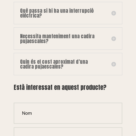
Què passa si hi ha una interrupció
elèctrica?
Necessita manteniment una cadira
pujaescales?
Quin és el cost aproximat d’una
cadira pujaescales?
Està interessat en aquest producte?