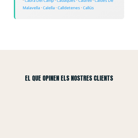
·
Cabra Del Camp
·
Cadaqués
·
Calafell
·
Caldes De
Malavella
·
Calella
·
Calldetenes
·
Callús
EL QUE OPINEN ELS NOSTRES CLIENTS