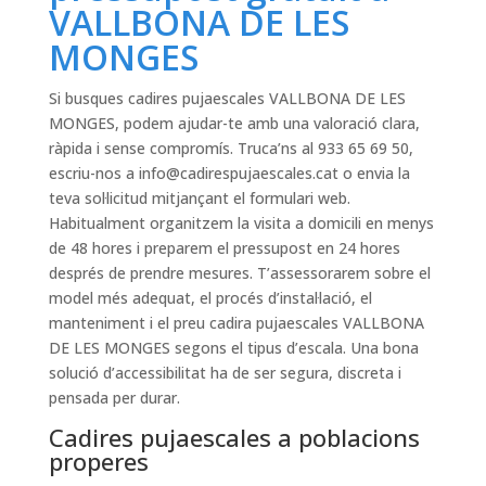
VALLBONA DE LES
MONGES
Si busques cadires pujaescales VALLBONA DE LES
MONGES, podem ajudar-te amb una valoració clara,
ràpida i sense compromís. Truca’ns al 933 65 69 50,
escriu-nos a
info@cadirespujaescales.cat
o envia la
teva sol·licitud mitjançant el formulari web.
Habitualment organitzem la visita a domicili en menys
de 48 hores i preparem el pressupost en 24 hores
després de prendre mesures. T’assessorarem sobre el
model més adequat, el procés d’instal·lació, el
manteniment i el preu cadira pujaescales VALLBONA
DE LES MONGES segons el tipus d’escala. Una bona
solució d’accessibilitat ha de ser segura, discreta i
pensada per durar.
Cadires pujaescales a poblacions
properes