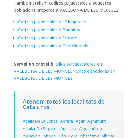
També instal·lem cadires pujaescales a aquestes
poblacions properes a VALLBONA DE LES MONGES:
Cadires pujaescales a L’Hospitalet
Cadires pujaescales a Badalona
Cadires pujaescales a Mataró
Cadires pujaescales a Castelldefels
Servei en castellà:
Sillas salvaescaleras en
VALLBONA DE LES MONGES
·
Sillas elevadoras en
VALLBONA DE LES MONGES
Atenem totes les localitats de
Catalunya
Abella De La Conca
·
Abrera
·
Àger
·
Agramunt
·
Aguilar De Segarra
·
Agullana
·
Aiguamúrcia
·
Aiguaviva
·
Aitona
·
Alàs I Cerc
·
Albatàrrec
·
Albesa
·