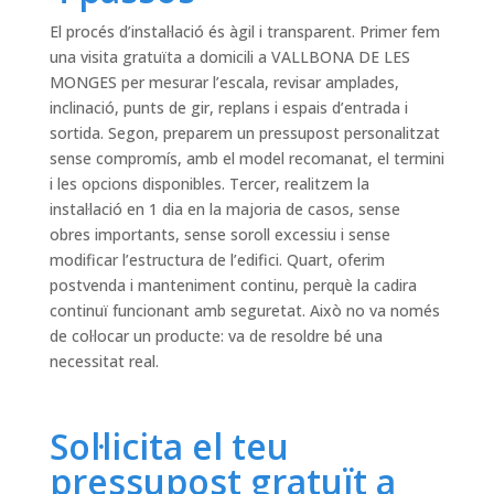
El procés d’instal·lació és àgil i transparent. Primer fem
una visita gratuïta a domicili a VALLBONA DE LES
MONGES per mesurar l’escala, revisar amplades,
inclinació, punts de gir, replans i espais d’entrada i
sortida. Segon, preparem un pressupost personalitzat
sense compromís, amb el model recomanat, el termini
i les opcions disponibles. Tercer, realitzem la
instal·lació en 1 dia en la majoria de casos, sense
obres importants, sense soroll excessiu i sense
modificar l’estructura de l’edifici. Quart, oferim
postvenda i manteniment continu, perquè la cadira
continuï funcionant amb seguretat. Això no va només
de col·locar un producte: va de resoldre bé una
necessitat real.
Sol·licita el teu
pressupost gratuït a