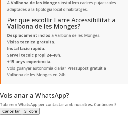
A
Vallbona de les Monges
instal lem cadires pujaescales
adaptades a la tipologia local d habitatges.
Per que escollir Farre Accessibilitat a
Vallbona de les Monges?
Desplacament inclos
a Vallbona de les Monges.
Visita tecnica gratuita
.
Instal lacio rapida
.
Servei tecnic propi 24-48h
.
+15 anys experiencia
.
Vols guanyar autonomia diaria? Pressupost gratuit a
Vallbona de les Monges en 24h.
Vols anar a WhatsApp?
Tobrirem WhatsApp per contactar amb nosaltres. Continuem?
Cancel lar
Si, obrir