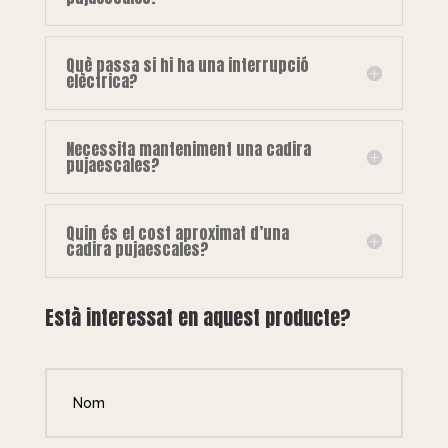
Què passa si hi ha una interrupció
elèctrica?
Necessita manteniment una cadira
pujaescales?
Quin és el cost aproximat d’una
cadira pujaescales?
Està interessat en aquest producte?