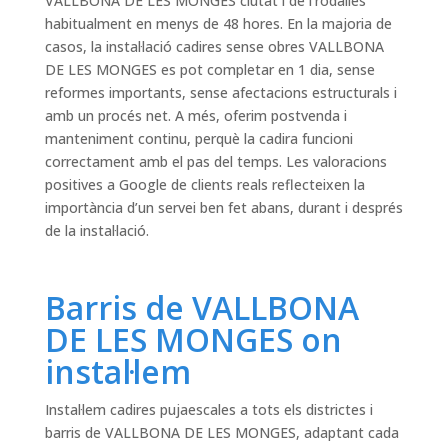
VALLBONA DE LES MONGES ciutat i de l’rodalies
habitualment en menys de 48 hores. En la majoria de
casos, la instal·lació cadires sense obres VALLBONA
DE LES MONGES es pot completar en 1 dia, sense
reformes importants, sense afectacions estructurals i
amb un procés net. A més, oferim postvenda i
manteniment continu, perquè la cadira funcioni
correctament amb el pas del temps. Les valoracions
positives a Google de clients reals reflecteixen la
importància d’un servei ben fet abans, durant i després
de la instal·lació.
Barris de VALLBONA
DE LES MONGES on
instal·lem
Instal·lem cadires pujaescales a tots els districtes i
barris de VALLBONA DE LES MONGES, adaptant cada