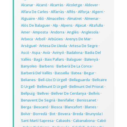
Alcanar
·
Alcanó
·
Alcarràs
·
Alcoletge
·
Aldover
·
Alfara De Carles
·
Alfarràs
·
Alfés
·
Alforja
·
Algerri
·
Alguaire
·
Alió
·
Almacelles
·
Almatret
·
Almenar
·
Alòs De Balaguer
·
Alp
·
Alpens
·
Alpicat
·
Altafulla
·
Amer
·
Amposta
·
Andorra
·
Anglès
·
Anglesola
·
Arbeca
·
Arbolí
·
Arbúcies
·
Arenys De Mar
·
Arsèguel
·
Artesa De Lleida
·
Artesa De Segre
·
Ascó
·
Aspa
·
Avià
·
Avinyó
·
Badalona
·
Badia Del
Vallès
·
Bagà
·
Baix Pallars
·
Balaguer
·
Balenyà
·
Banyoles
·
Barbens
·
Barberà De La Conca
·
Barberà Del Vallès
·
Bassella
·
Batea
·
Begur
·
Belianes
·
Bell-Lloc D Urgell
·
Bellaguarda
·
Bellcaire
D Urgell
·
Bellmunt D Urgell
·
Bellmunt Del Priorat
·
Bellpuig
·
Bellvei
·
Bellver De Cerdanya
·
Bellvís
·
Benavent De Segrià
·
Benifallet
·
Benissanet
·
Berga
·
Bescanó
·
Biosca
·
Blancafort
·
Blanes
·
Bolvir
·
Borredà
·
Bot
·
Bovera
·
Breda
·
Brunyola I
Sant Martí Sapresa
·
Cabacés
·
Cabanabona
·
Cabó