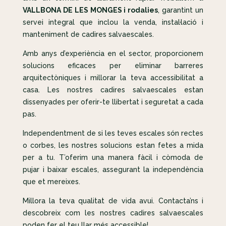
VALLBONA DE LES MONGES i rodalies
, garantint un
servei integral que inclou la venda, instal·lació i
manteniment de cadires salvaescales.
Amb anys d’experiència en el sector, proporcionem
solucions eficaces per eliminar barreres
arquitectòniques i millorar la teva accessibilitat a
casa. Les nostres cadires salvaescales estan
dissenyades per oferir-te llibertat i seguretat a cada
pas.
Independentment de si les teves escales són rectes
o corbes, les nostres solucions estan fetes a mida
per a tu. T’oferim una manera fàcil i còmoda de
pujar i baixar escales, assegurant la independència
que et mereixes.
Millora la teva qualitat de vida avui. Contacta’ns i
descobreix com les nostres cadires salvaescales
poden fer el teu llar més accessible!