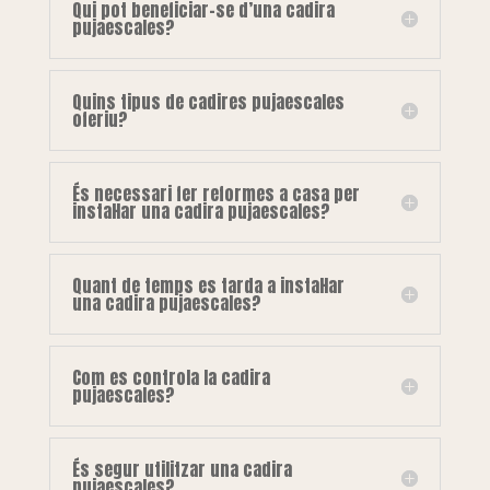
Qui pot beneficiar-se d’una cadira
pujaescales?
Quins tipus de cadires pujaescales
oferiu?
És necessari fer reformes a casa per
instal·lar una cadira pujaescales?
Quant de temps es tarda a instal·lar
una cadira pujaescales?
Com es controla la cadira
pujaescales?
És segur utilitzar una cadira
pujaescales?