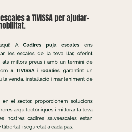
escales a TIVISSA per ajudar-
obilitat.
 aquí! A
Cadires puja escales
ens
r les escales de la teva llar, oferint
t als millors preus i amb un termini de
allem
a TIVISSA i rodalies
, garantint un
u la venda, instal·lació i manteniment de
 en el sector, proporcionem solucions
reres arquitectòniques i millorar la teva
Les nostres cadires salvaescales estan
llibertat i seguretat a cada pas.