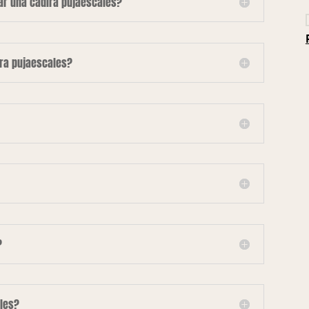
lar una cadira pujaescales?
ira pujaescales?
?
les?