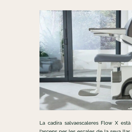
La cadira salvaescaleres Flow X està 
l’ascens per les escales de la seva llar