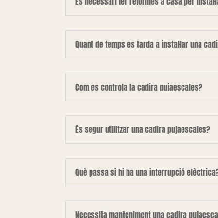
És necessari fer reformes a casa per instal·
Quant de temps es tarda a instal·lar una cad
Com es controla la cadira pujaescales?
És segur utilitzar una cadira pujaescales?
Què passa si hi ha una interrupció elèctrica
Necessita manteniment una cadira pujaesca