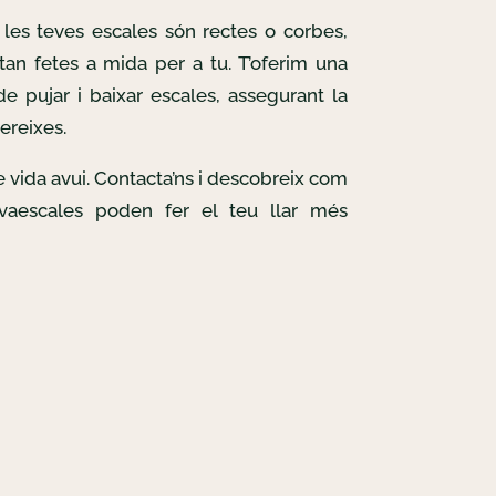
les teves escales són rectes o corbes,
tan fetes a mida per a tu. T’oferim una
e pujar i baixar escales, assegurant la
ereixes.
de vida avui. Contacta’ns i descobreix com
lvaescales poden fer el teu llar més