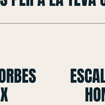
CORBES
ESCAL
 X
HO