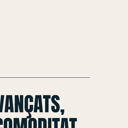
VANÇATS,
 COMODITAT