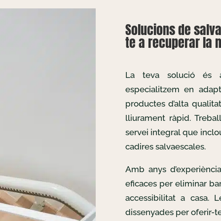
Solucions de salva
te a recuperar la m
La teva solució és
especialitzem en adapta
productes d’alta qualita
lliurament ràpid. Treb
servei integral que inclo
cadires salvaescales.
Amb anys d’experiència
eficaces per eliminar bar
accessibilitat a casa. 
dissenyades per oferir-te 