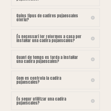
Quins tipus de cadires pujaescales
oferiu?
És necessari fer reformes a casa per
instal·lar una cadira pujaescales?
Quant de temps es tarda a instal·lar
una cadira pujaescales?
Com es controla la cadira
pujaescales?
És segur utilitzar una cadira
pujaescales?