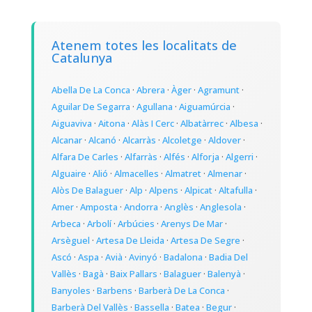
Atenem totes les localitats de
Catalunya
Abella De La Conca
·
Abrera
·
Àger
·
Agramunt
·
Aguilar De Segarra
·
Agullana
·
Aiguamúrcia
·
Aiguaviva
·
Aitona
·
Alàs I Cerc
·
Albatàrrec
·
Albesa
·
Alcanar
·
Alcanó
·
Alcarràs
·
Alcoletge
·
Aldover
·
Alfara De Carles
·
Alfarràs
·
Alfés
·
Alforja
·
Algerri
·
Alguaire
·
Alió
·
Almacelles
·
Almatret
·
Almenar
·
Alòs De Balaguer
·
Alp
·
Alpens
·
Alpicat
·
Altafulla
·
Amer
·
Amposta
·
Andorra
·
Anglès
·
Anglesola
·
Arbeca
·
Arbolí
·
Arbúcies
·
Arenys De Mar
·
Arsèguel
·
Artesa De Lleida
·
Artesa De Segre
·
Ascó
·
Aspa
·
Avià
·
Avinyó
·
Badalona
·
Badia Del
Vallès
·
Bagà
·
Baix Pallars
·
Balaguer
·
Balenyà
·
Banyoles
·
Barbens
·
Barberà De La Conca
·
Barberà Del Vallès
·
Bassella
·
Batea
·
Begur
·