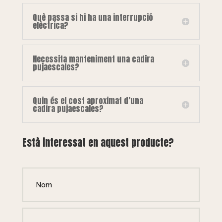
Què passa si hi ha una interrupció
elèctrica?
Necessita manteniment una cadira
pujaescales?
Quin és el cost aproximat d’una
cadira pujaescales?
Està interessat en aquest producte?