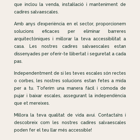
que inclou la venda, instal·lació i manteniment de
cadires salvaescales.
Amb anys d’experiència en el sector, proporcionem
solucions eficaces per eliminar barreres
arquitectòniques i millorar la teva accessibilitat a
casa. Les nostres cadires salvaescales estan
dissenyades per oferir-te llibertat i seguretat a cada
pas.
Independentment de si les teves escales són rectes
o corbes, les nostres solucions estan fetes a mida
per a tu. T’oferim una manera fàcil i còmoda de
pujar i baixar escales, assegurant la independència
que et mereixes.
Millora la teva qualitat de vida avui. Contacta’ns i
descobreix com les nostres cadires salvaescales
poden fer el teu llar més accessible!