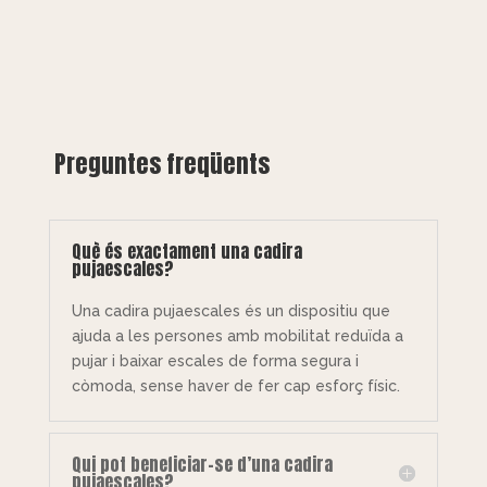
Preguntes freqüents
Què és exactament una cadira
pujaescales?
Una cadira pujaescales és un dispositiu que
ajuda a les persones amb mobilitat reduïda a
pujar i baixar escales de forma segura i
còmoda, sense haver de fer cap esforç físic.
Qui pot beneficiar-se d’una cadira
pujaescales?