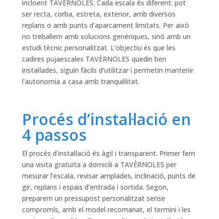
incloent TAVÈRNOLES. Cada escala és diferent: pot
ser recta, corba, estreta, exterior, amb diversos
replans o amb punts d’aparcament limitats. Per això
no treballem amb solucions genèriques, sinó amb un
estudi tècnic personalitzat. L’objectiu és que les
cadires pujaescales TAVÈRNOLES quedin ben
instal·lades, siguin fàcils d’utilitzar i permetin mantenir
l’autonomia a casa amb tranquil·litat.
Procés d’instal·lació en
4 passos
El procés d’instal·lació és àgil i transparent. Primer fem
una visita gratuïta a domicili a TAVÈRNOLES per
mesurar l’escala, revisar amplades, inclinació, punts de
gir, replans i espais d’entrada i sortida. Segon,
preparem un pressupost personalitzat sense
compromís, amb el model recomanat, el termini i les