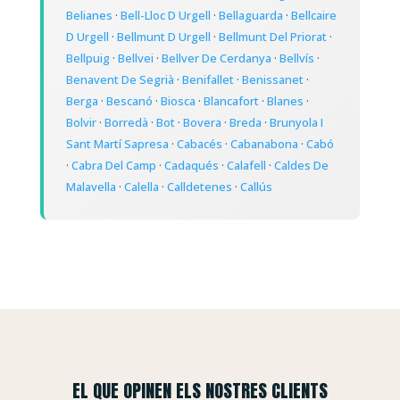
Belianes
·
Bell-Lloc D Urgell
·
Bellaguarda
·
Bellcaire
D Urgell
·
Bellmunt D Urgell
·
Bellmunt Del Priorat
·
Bellpuig
·
Bellvei
·
Bellver De Cerdanya
·
Bellvís
·
Benavent De Segrià
·
Benifallet
·
Benissanet
·
Berga
·
Bescanó
·
Biosca
·
Blancafort
·
Blanes
·
Bolvir
·
Borredà
·
Bot
·
Bovera
·
Breda
·
Brunyola I
Sant Martí Sapresa
·
Cabacés
·
Cabanabona
·
Cabó
·
Cabra Del Camp
·
Cadaqués
·
Calafell
·
Caldes De
Malavella
·
Calella
·
Calldetenes
·
Callús
EL QUE OPINEN ELS NOSTRES CLIENTS