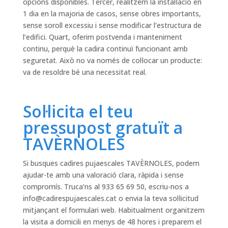
opcions disponibles. Tercer, realitzem la instal·lació en
1 dia en la majoria de casos, sense obres importants,
sense soroll excessiu i sense modificar l’estructura de
l’edifici. Quart, oferim postvenda i manteniment
continu, perquè la cadira continuï funcionant amb
seguretat. Això no va només de col·locar un producte:
va de resoldre bé una necessitat real.
Sol·licita el teu
pressupost gratuït a
TAVÈRNOLES
Si busques cadires pujaescales TAVÈRNOLES, podem
ajudar-te amb una valoració clara, ràpida i sense
compromís. Truca’ns al 933 65 69 50, escriu-nos a
info@cadirespujaescales.cat
o envia la teva sol·licitud
mitjançant el formulari web. Habitualment organitzem
la visita a domicili en menys de 48 hores i preparem el