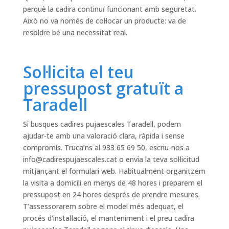
perquè la cadira continuï funcionant amb seguretat.
Això no va només de col·locar un producte: va de
resoldre bé una necessitat real.
Sol·licita el teu
pressupost gratuït a
Taradell
Si busques cadires pujaescales Taradell, podem
ajudar-te amb una valoració clara, ràpida i sense
compromís. Truca’ns al 933 65 69 50, escriu-nos a
info@cadirespujaescales.cat
o envia la teva sol·licitud
mitjançant el formulari web. Habitualment organitzem
la visita a domicili en menys de 48 hores i preparem el
pressupost en 24 hores després de prendre mesures.
T’assessorarem sobre el model més adequat, el
procés d’instal·lació, el manteniment i el preu cadira