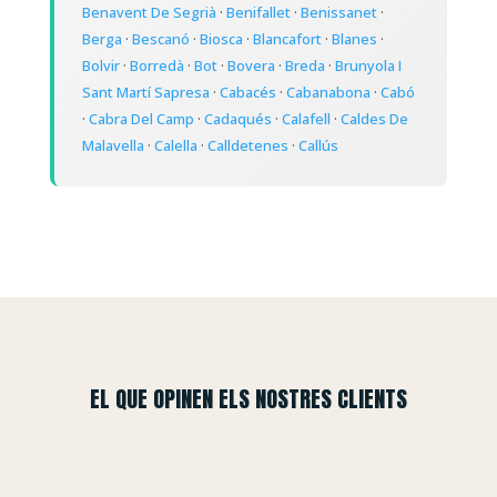
Benavent De Segrià
·
Benifallet
·
Benissanet
·
Berga
·
Bescanó
·
Biosca
·
Blancafort
·
Blanes
·
Bolvir
·
Borredà
·
Bot
·
Bovera
·
Breda
·
Brunyola I
Sant Martí Sapresa
·
Cabacés
·
Cabanabona
·
Cabó
·
Cabra Del Camp
·
Cadaqués
·
Calafell
·
Caldes De
Malavella
·
Calella
·
Calldetenes
·
Callús
EL QUE OPINEN ELS NOSTRES CLIENTS