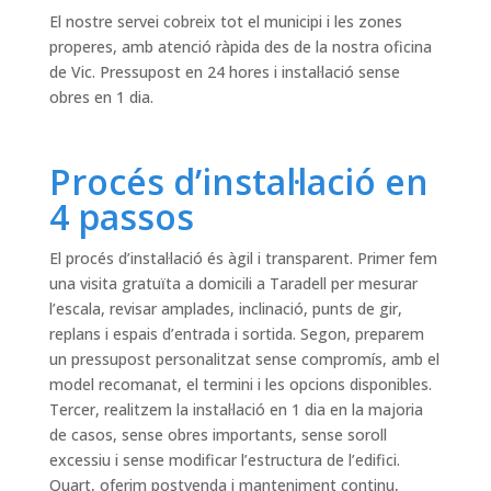
El nostre servei cobreix tot el municipi i les zones
properes, amb atenció ràpida des de la nostra oficina
de Vic. Pressupost en 24 hores i instal·lació sense
obres en 1 dia.
Procés d’instal·lació en
4 passos
El procés d’instal·lació és àgil i transparent. Primer fem
una visita gratuïta a domicili a Taradell per mesurar
l’escala, revisar amplades, inclinació, punts de gir,
replans i espais d’entrada i sortida. Segon, preparem
un pressupost personalitzat sense compromís, amb el
model recomanat, el termini i les opcions disponibles.
Tercer, realitzem la instal·lació en 1 dia en la majoria
de casos, sense obres importants, sense soroll
excessiu i sense modificar l’estructura de l’edifici.
Quart, oferim postvenda i manteniment continu,