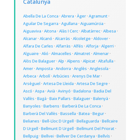
Catalunya
Abella De La Conca
·
Abrera
·
Àger
·
Agramunt
·
Aguilar De Segarra
·
Agullana
·
Aiguamúrcia
·
Aiguaviva
·
Aitona
·
Alàs I Cerc
·
Albatàrrec
·
Albesa
·
Alcanar
·
Alcanó
·
Alcarràs
·
Alcoletge
·
Aldover
·
Alfara De Carles
·
Alfarràs
·
Alfés
·
Alforja
·
Algerri
·
Alguaire
·
Alió
·
Almacelles
·
Almatret
·
Almenar
·
Alòs De Balaguer
·
Alp
·
Alpens
·
Alpicat
·
Altafulla
·
Amer
·
Amposta
·
Andorra
·
Anglès
·
Anglesola
·
Arbeca
·
Arbolí
·
Arbúcies
·
Arenys De Mar
·
Arsèguel
·
Artesa De Lleida
·
Artesa De Segre
·
Ascó
·
Aspa
·
Avià
·
Avinyó
·
Badalona
·
Badia Del
Vallès
·
Bagà
·
Baix Pallars
·
Balaguer
·
Balenyà
·
Banyoles
·
Barbens
·
Barberà De La Conca
·
Barberà Del Vallès
·
Bassella
·
Batea
·
Begur
·
Belianes
·
Bell-Lloc D Urgell
·
Bellaguarda
·
Bellcaire
D Urgell
·
Bellmunt D Urgell
·
Bellmunt Del Priorat
·
Bellpuig
·
Bellvei
·
Bellver De Cerdanya
·
Bellvís
·