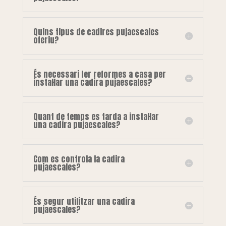
Quins tipus de cadires pujaescales
oferiu?
És necessari fer reformes a casa per
instal·lar una cadira pujaescales?
Quant de temps es tarda a instal·lar
una cadira pujaescales?
Com es controla la cadira
pujaescales?
És segur utilitzar una cadira
pujaescales?