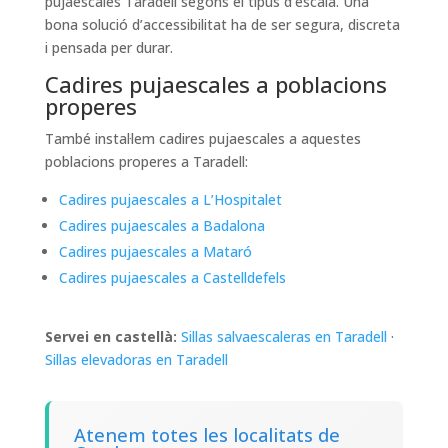
pujaescales Taradell segons el tipus d’escala. Una
bona solució d’accessibilitat ha de ser segura, discreta
i pensada per durar.
Cadires pujaescales a poblacions
properes
També instal·lem cadires pujaescales a aquestes
poblacions properes a Taradell:
Cadires pujaescales a L’Hospitalet
Cadires pujaescales a Badalona
Cadires pujaescales a Mataró
Cadires pujaescales a Castelldefels
Servei en castellà:
Sillas salvaescaleras en Taradell
·
Sillas elevadoras en Taradell
Atenem totes les localitats de