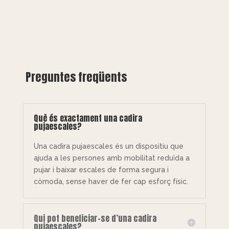
Preguntes freqüents
Què és exactament una cadira
pujaescales?
Una cadira pujaescales és un dispositiu que
ajuda a les persones amb mobilitat reduïda a
pujar i baixar escales de forma segura i
còmoda, sense haver de fer cap esforç físic.
Qui pot beneficiar-se d’una cadira
pujaescales?