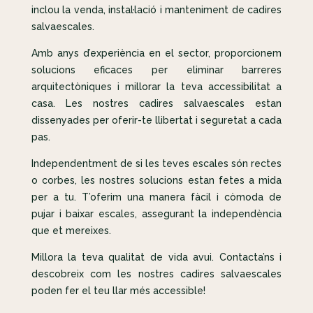
inclou la venda, instal·lació i manteniment de cadires
salvaescales.
Amb anys d’experiència en el sector, proporcionem
solucions eficaces per eliminar barreres
arquitectòniques i millorar la teva accessibilitat a
casa. Les nostres cadires salvaescales estan
dissenyades per oferir-te llibertat i seguretat a cada
pas.
Independentment de si les teves escales són rectes
o corbes, les nostres solucions estan fetes a mida
per a tu. T’oferim una manera fàcil i còmoda de
pujar i baixar escales, assegurant la independència
que et mereixes.
Millora la teva qualitat de vida avui. Contacta’ns i
descobreix com les nostres cadires salvaescales
poden fer el teu llar més accessible!