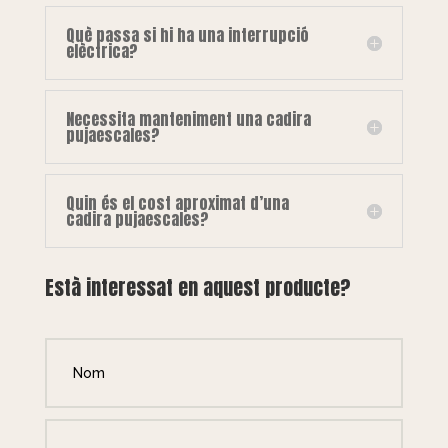
Què passa si hi ha una interrupció
elèctrica?
Necessita manteniment una cadira
pujaescales?
Quin és el cost aproximat d’una
cadira pujaescales?
Està interessat en aquest producte?