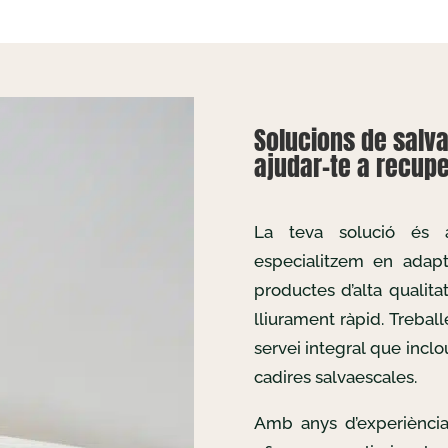
Solucions de salv
ajudar-te a recuper
La teva solució és
especialitzem en adapta
productes d’alta qualita
lliurament ràpid. Treba
servei integral que inclo
cadires salvaescales.
Amb anys d’experiència