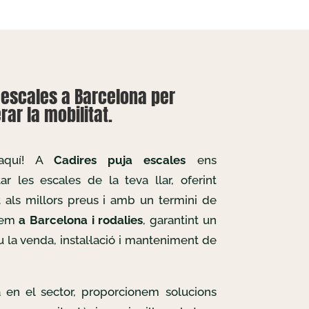
aescales a Barcelona per
ar la mobilitat.
 aquí! A
Cadires puja escales
ens
r les escales de la teva llar, oferint
t als millors preus i amb un termini de
llem
a Barcelona i rodalies
, garantint un
u la venda, instal·lació i manteniment de
 en el sector, proporcionem solucions