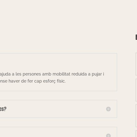
ajuda a les persones amb mobilitat reduïda a pujar i
se haver de fer cap esforç físic.
les?