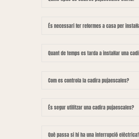
És necessari fer reformes a casa per instal·
Quant de temps es tarda a instal·lar una cad
Com es controla la cadira pujaescales?
És segur utilitzar una cadira pujaescales?
Què passa si hi ha una interrupció elèctrica