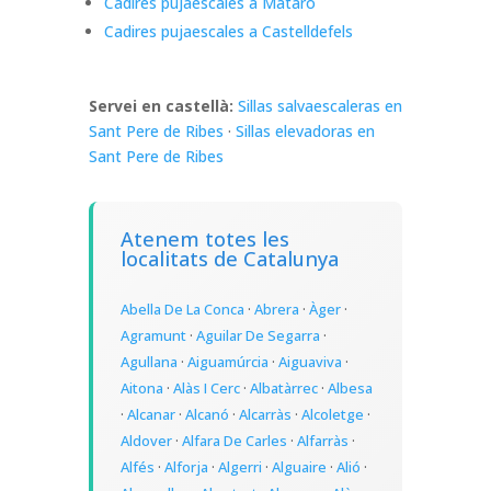
Cadires pujaescales a Mataró
Cadires pujaescales a Castelldefels
Servei en castellà:
Sillas salvaescaleras en
Sant Pere de Ribes
·
Sillas elevadoras en
Sant Pere de Ribes
Atenem totes les
localitats de Catalunya
Abella De La Conca
·
Abrera
·
Àger
·
Agramunt
·
Aguilar De Segarra
·
Agullana
·
Aiguamúrcia
·
Aiguaviva
·
Aitona
·
Alàs I Cerc
·
Albatàrrec
·
Albesa
·
Alcanar
·
Alcanó
·
Alcarràs
·
Alcoletge
·
Aldover
·
Alfara De Carles
·
Alfarràs
·
Alfés
·
Alforja
·
Algerri
·
Alguaire
·
Alió
·