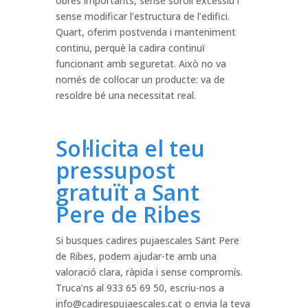
obres importants, sense soroll excessiu i
sense modificar l’estructura de l’edifici.
Quart, oferim postvenda i manteniment
continu, perquè la cadira continuï
funcionant amb seguretat. Això no va
només de col·locar un producte: va de
resoldre bé una necessitat real.
Sol·licita el teu
pressupost
gratuït a Sant
Pere de Ribes
Si busques cadires pujaescales Sant Pere
de Ribes, podem ajudar-te amb una
valoració clara, ràpida i sense compromís.
Truca’ns al 933 65 69 50, escriu-nos a
info@cadirespujaescales.cat
o envia la teva