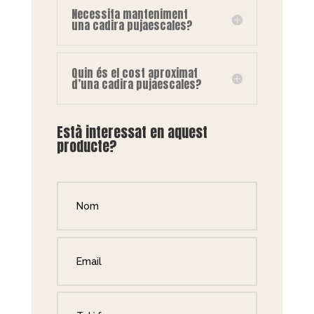
Necessita manteniment
una cadira pujaescales?
Quin és el cost aproximat
d’una cadira pujaescales?
Està interessat en aquest
producte?