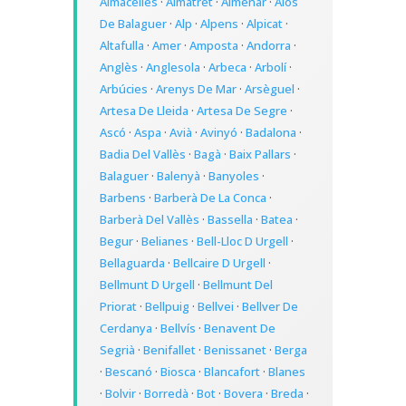
Almacelles
·
Almatret
·
Almenar
·
Alòs
De Balaguer
·
Alp
·
Alpens
·
Alpicat
·
Altafulla
·
Amer
·
Amposta
·
Andorra
·
Anglès
·
Anglesola
·
Arbeca
·
Arbolí
·
Arbúcies
·
Arenys De Mar
·
Arsèguel
·
Artesa De Lleida
·
Artesa De Segre
·
Ascó
·
Aspa
·
Avià
·
Avinyó
·
Badalona
·
Badia Del Vallès
·
Bagà
·
Baix Pallars
·
Balaguer
·
Balenyà
·
Banyoles
·
Barbens
·
Barberà De La Conca
·
Barberà Del Vallès
·
Bassella
·
Batea
·
Begur
·
Belianes
·
Bell-Lloc D Urgell
·
Bellaguarda
·
Bellcaire D Urgell
·
Bellmunt D Urgell
·
Bellmunt Del
Priorat
·
Bellpuig
·
Bellvei
·
Bellver De
Cerdanya
·
Bellvís
·
Benavent De
Segrià
·
Benifallet
·
Benissanet
·
Berga
·
Bescanó
·
Biosca
·
Blancafort
·
Blanes
·
Bolvir
·
Borredà
·
Bot
·
Bovera
·
Breda
·