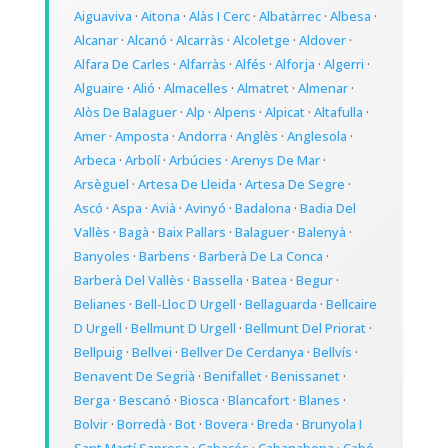
Aiguaviva
·
Aitona
·
Alàs I Cerc
·
Albatàrrec
·
Albesa
·
Alcanar
·
Alcanó
·
Alcarràs
·
Alcoletge
·
Aldover
·
Alfara De Carles
·
Alfarràs
·
Alfés
·
Alforja
·
Algerri
·
Alguaire
·
Alió
·
Almacelles
·
Almatret
·
Almenar
·
Alòs De Balaguer
·
Alp
·
Alpens
·
Alpicat
·
Altafulla
·
Amer
·
Amposta
·
Andorra
·
Anglès
·
Anglesola
·
Arbeca
·
Arbolí
·
Arbúcies
·
Arenys De Mar
·
Arsèguel
·
Artesa De Lleida
·
Artesa De Segre
·
Ascó
·
Aspa
·
Avià
·
Avinyó
·
Badalona
·
Badia Del
Vallès
·
Bagà
·
Baix Pallars
·
Balaguer
·
Balenyà
·
Banyoles
·
Barbens
·
Barberà De La Conca
·
Barberà Del Vallès
·
Bassella
·
Batea
·
Begur
·
Belianes
·
Bell-Lloc D Urgell
·
Bellaguarda
·
Bellcaire
D Urgell
·
Bellmunt D Urgell
·
Bellmunt Del Priorat
·
Bellpuig
·
Bellvei
·
Bellver De Cerdanya
·
Bellvís
·
Benavent De Segrià
·
Benifallet
·
Benissanet
·
Berga
·
Bescanó
·
Biosca
·
Blancafort
·
Blanes
·
Bolvir
·
Borredà
·
Bot
·
Bovera
·
Breda
·
Brunyola I