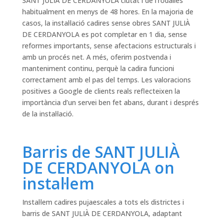
SANT JULIÀ DE CERDANYOLA ciutat i de l’rodalies
habitualment en menys de 48 hores. En la majoria de
casos, la instal·lació cadires sense obres SANT JULIÀ
DE CERDANYOLA es pot completar en 1 dia, sense
reformes importants, sense afectacions estructurals i
amb un procés net. A més, oferim postvenda i
manteniment continu, perquè la cadira funcioni
correctament amb el pas del temps. Les valoracions
positives a Google de clients reals reflecteixen la
importància d’un servei ben fet abans, durant i després
de la instal·lació.
Barris de SANT JULIÀ
DE CERDANYOLA on
instal·lem
Instal·lem cadires pujaescales a tots els districtes i
barris de SANT JULIÀ DE CERDANYOLA, adaptant