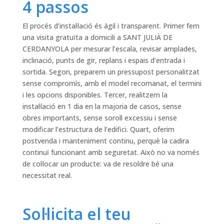
4 passos
El procés d’instal·lació és àgil i transparent. Primer fem
una visita gratuïta a domicili a SANT JULIÀ DE
CERDANYOLA per mesurar l’escala, revisar amplades,
inclinació, punts de gir, replans i espais d’entrada i
sortida. Segon, preparem un pressupost personalitzat
sense compromís, amb el model recomanat, el termini
i les opcions disponibles. Tercer, realitzem la
instal·lació en 1 dia en la majoria de casos, sense
obres importants, sense soroll excessiu i sense
modificar l’estructura de l’edifici. Quart, oferim
postvenda i manteniment continu, perquè la cadira
continuï funcionant amb seguretat. Això no va només
de col·locar un producte: va de resoldre bé una
necessitat real.
Sol·licita el teu