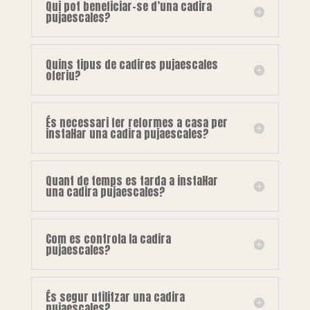
Qui pot beneficiar-se d’una cadira
pujaescales?
Quins tipus de cadires pujaescales
oferiu?
És necessari fer reformes a casa per
instal·lar una cadira pujaescales?
Quant de temps es tarda a instal·lar
una cadira pujaescales?
Com es controla la cadira
pujaescales?
És segur utilitzar una cadira
pujaescales?