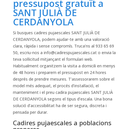
pressupost gratuït a
SANT JULIÀ DE
CERDANYOLA
Si busques cadires pujaescales SANT JULIÀ DE
CERDANYOLA, podem ajudar-te amb una valoració
clara, ràpida i sense compromís. Truca’ns al 933 65 69
50, escriu-nos a
info@cadirespujaescales.cat
o envia la
teva sol·licitud mitjançant el formulari web.
Habitualment organitzem la visita a domicili en menys
de 48 hores i preparem el pressupost en 24 hores
després de prendre mesures. T’assessorarem sobre el
model més adequat, el procés d’instal·lació, el
manteniment i el preu cadira pujaescales SANT JULIÀ
DE CERDANYOLA segons el tipus d’escala. Una bona
solució d’accessibilitat ha de ser segura, discreta i
pensada per durar.
Cadires pujaescales a poblacions