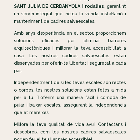
SANT JULIÀ DE CERDANYOLA i rodalies
, garantint
un servei integral que inclou la venda, instal·lació i
manteniment de cadires salvaescales.
Amb anys d’experiència en el sector, proporcionem
solucions eficaces per eliminar barreres
arquitectòniques i millorar la teva accessibilitat a
casa. Les nostres cadires salvaescales estan
dissenyades per oferir-te llibertat i seguretat a cada
pas.
Independentment de si les teves escales són rectes
o corbes, les nostres solucions estan fetes a mida
per a tu. T’oferim una manera fàcil i còmoda de
pujar i baixar escales, assegurant la independència
que et mereixes.
Millora la teva qualitat de vida avui. Contacta’ns i
descobreix com les nostres cadires salvaescales
poden fer el teu llar més accessible!