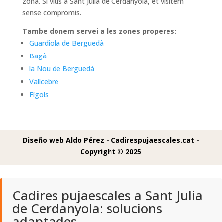
zona. Si vius a Sant Julià de Cerdanyola, et visitem
sense compromis.
Tambe donem servei a les zones properes:
Guardiola de Berguedà
Bagà
la Nou de Berguedà
Vallcebre
Fígols
Diseño web Aldo Pérez -
Cadirespujaescales.cat -
Copyright © 2025
Cadires pujaescales a Sant Julia
de Cerdanyola: solucions
adaptades