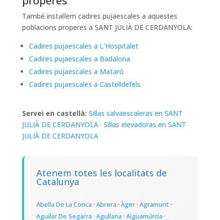
properes
També instal·lem cadires pujaescales a aquestes
poblacions properes a SANT JULIÀ DE CERDANYOLA:
Cadires pujaescales a L’Hospitalet
Cadires pujaescales a Badalona
Cadires pujaescales a Mataró
Cadires pujaescales a Castelldefels
Servei en castellà:
Sillas salvaescaleras en SANT
JULIÀ DE CERDANYOLA
·
Sillas elevadoras en SANT
JULIÀ DE CERDANYOLA
Atenem totes les localitats de
Catalunya
Abella De La Conca
·
Abrera
·
Àger
·
Agramunt
·
Aguilar De Segarra
·
Agullana
·
Aiguamúrcia
·