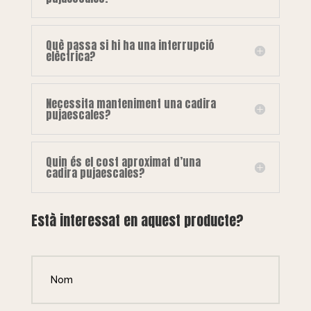
Què passa si hi ha una interrupció
elèctrica?
Necessita manteniment una cadira
pujaescales?
Quin és el cost aproximat d’una
cadira pujaescales?
Està interessat en aquest producte?