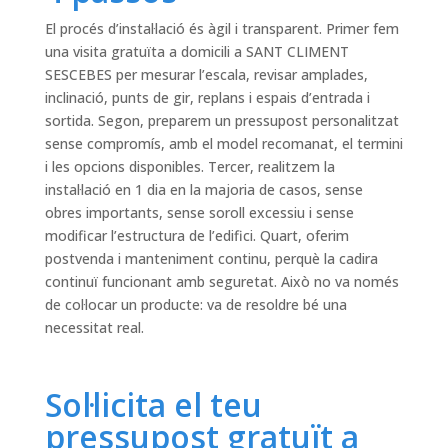
El procés d’instal·lació és àgil i transparent. Primer fem
una visita gratuïta a domicili a SANT CLIMENT
SESCEBES per mesurar l’escala, revisar amplades,
inclinació, punts de gir, replans i espais d’entrada i
sortida. Segon, preparem un pressupost personalitzat
sense compromís, amb el model recomanat, el termini
i les opcions disponibles. Tercer, realitzem la
instal·lació en 1 dia en la majoria de casos, sense
obres importants, sense soroll excessiu i sense
modificar l’estructura de l’edifici. Quart, oferim
postvenda i manteniment continu, perquè la cadira
continuï funcionant amb seguretat. Això no va només
de col·locar un producte: va de resoldre bé una
necessitat real.
Sol·licita el teu
pressupost gratuït a