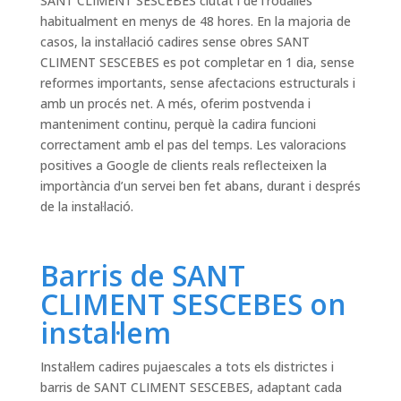
SANT CLIMENT SESCEBES ciutat i de l’rodalies
habitualment en menys de 48 hores. En la majoria de
casos, la instal·lació cadires sense obres SANT
CLIMENT SESCEBES es pot completar en 1 dia, sense
reformes importants, sense afectacions estructurals i
amb un procés net. A més, oferim postvenda i
manteniment continu, perquè la cadira funcioni
correctament amb el pas del temps. Les valoracions
positives a Google de clients reals reflecteixen la
importància d’un servei ben fet abans, durant i després
de la instal·lació.
Barris de SANT
CLIMENT SESCEBES on
instal·lem
Instal·lem cadires pujaescales a tots els districtes i
barris de SANT CLIMENT SESCEBES, adaptant cada