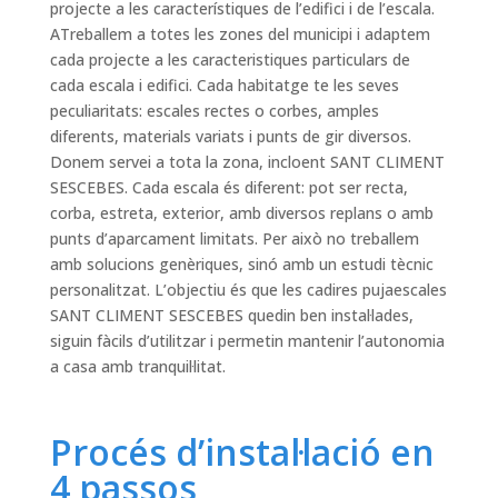
projecte a les característiques de l’edifici i de l’escala.
ATreballem a totes les zones del municipi i adaptem
cada projecte a les caracteristiques particulars de
cada escala i edifici. Cada habitatge te les seves
peculiaritats: escales rectes o corbes, amples
diferents, materials variats i punts de gir diversos.
Donem servei a tota la zona, incloent SANT CLIMENT
SESCEBES. Cada escala és diferent: pot ser recta,
corba, estreta, exterior, amb diversos replans o amb
punts d’aparcament limitats. Per això no treballem
amb solucions genèriques, sinó amb un estudi tècnic
personalitzat. L’objectiu és que les cadires pujaescales
SANT CLIMENT SESCEBES quedin ben instal·lades,
siguin fàcils d’utilitzar i permetin mantenir l’autonomia
a casa amb tranquil·litat.
Procés d’instal·lació en
4 passos