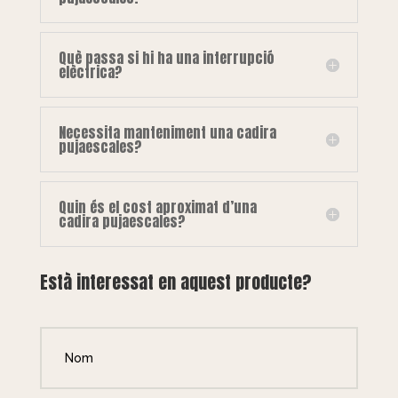
Què passa si hi ha una interrupció
elèctrica?
Necessita manteniment una cadira
pujaescales?
Quin és el cost aproximat d’una
cadira pujaescales?
Està interessat en aquest producte?