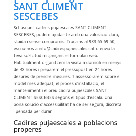
SANT CLIMENT
SESCEBES
Si busques cadires pujaescales SANT CLIMENT
SESCEBES, podem ajudar-te amb una valoració clara,
ràpida i sense compromís. Truca’ns al 933 65 69 50,
escriu-nos a
info@cadirespujaescales.cat
o envia la
teva sol·licitud mitjançant el formulari web.
Habitualment organitzem la visita a domicili en menys
de 48 hores i preparem el pressupost en 24 hores
després de prendre mesures. T’assessorarem sobre el
model més adequat, el procés d’instal·lació, el
manteniment i el preu cadira pujaescales SANT
CLIMENT SESCEBES segons el tipus d’escala. Una
bona solució d’accessibilitat ha de ser segura, discreta
i pensada per durar.
Cadires pujaescales a poblacions
properes