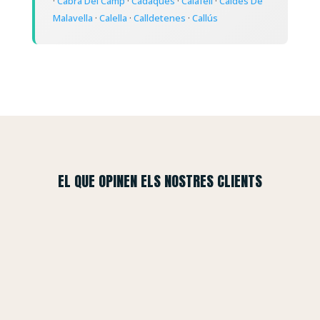
·
Cabra Del Camp
·
Cadaqués
·
Calafell
·
Caldes De
Malavella
·
Calella
·
Calldetenes
·
Callús
EL QUE OPINEN ELS NOSTRES CLIENTS