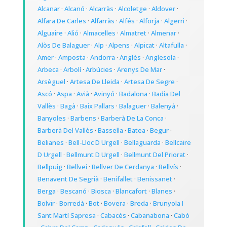
Alcanar
·
Alcanó
·
Alcarràs
·
Alcoletge
·
Aldover
·
Alfara De Carles
·
Alfarràs
·
Alfés
·
Alforja
·
Algerri
·
Alguaire
·
Alió
·
Almacelles
·
Almatret
·
Almenar
·
Alòs De Balaguer
·
Alp
·
Alpens
·
Alpicat
·
Altafulla
·
Amer
·
Amposta
·
Andorra
·
Anglès
·
Anglesola
·
Arbeca
·
Arbolí
·
Arbúcies
·
Arenys De Mar
·
Arsèguel
·
Artesa De Lleida
·
Artesa De Segre
·
Ascó
·
Aspa
·
Avià
·
Avinyó
·
Badalona
·
Badia Del
Vallès
·
Bagà
·
Baix Pallars
·
Balaguer
·
Balenyà
·
Banyoles
·
Barbens
·
Barberà De La Conca
·
Barberà Del Vallès
·
Bassella
·
Batea
·
Begur
·
Belianes
·
Bell-Lloc D Urgell
·
Bellaguarda
·
Bellcaire
D Urgell
·
Bellmunt D Urgell
·
Bellmunt Del Priorat
·
Bellpuig
·
Bellvei
·
Bellver De Cerdanya
·
Bellvís
·
Benavent De Segrià
·
Benifallet
·
Benissanet
·
Berga
·
Bescanó
·
Biosca
·
Blancafort
·
Blanes
·
Bolvir
·
Borredà
·
Bot
·
Bovera
·
Breda
·
Brunyola I
Sant Martí Sapresa
·
Cabacés
·
Cabanabona
·
Cabó