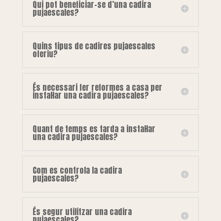
Qui pot beneficiar-se d’una cadira
pujaescales?
Quins tipus de cadires pujaescales
oferiu?
És necessari fer reformes a casa per
instal·lar una cadira pujaescales?
Quant de temps es tarda a instal·lar
una cadira pujaescales?
Com es controla la cadira
pujaescales?
És segur utilitzar una cadira
pujaescales?