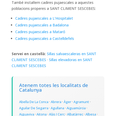
També instal·lem cadires pujaescales a aquestes
poblacions properes a SANT CLIMENT SESCEBES:
Cadires pujaescales a L’Hospitalet
Cadires pujaescales a Badalona
Cadires pujaescales a Mataró
Cadires pujaescales a Castelldefels
Servei en castellà:
Sillas salvaescaleras en SANT
CLIMENT SESCEBES
·
Sillas elevadoras en SANT
CLIMENT SESCEBES
Atenem totes les localitats de
Catalunya
Abella De La Conca
·
Abrera
·
Àger
·
Agramunt
·
Aguilar De Segarra
·
Agullana
·
Aiguamúrcia
·
Aiguaviva
·
Aitona
·
Alàs I Cerc
·
Albatàrrec
·
Albesa
·