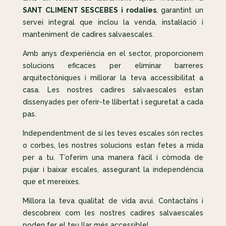
SANT CLIMENT SESCEBES i rodalies
, garantint un
servei integral que inclou la venda, instal·lació i
manteniment de cadires salvaescales.
Amb anys d’experiència en el sector, proporcionem
solucions eficaces per eliminar barreres
arquitectòniques i millorar la teva accessibilitat a
casa. Les nostres cadires salvaescales estan
dissenyades per oferir-te llibertat i seguretat a cada
pas.
Independentment de si les teves escales són rectes
o corbes, les nostres solucions estan fetes a mida
per a tu. T’oferim una manera fàcil i còmoda de
pujar i baixar escales, assegurant la independència
que et mereixes.
Millora la teva qualitat de vida avui. Contacta’ns i
descobreix com les nostres cadires salvaescales
poden fer el teu llar més accessible!