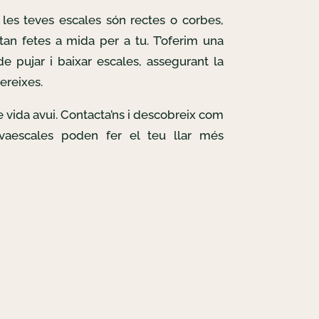
les teves escales són rectes o corbes,
tan fetes a mida per a tu. T’oferim una
e pujar i baixar escales, assegurant la
ereixes.
de vida avui. Contacta’ns i descobreix com
lvaescales poden fer el teu llar més