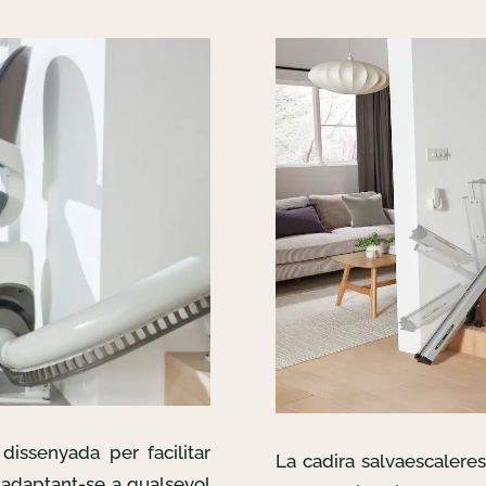
dissenyada per facilitar
La cadira salvaescalere
, adaptant-se a qualsevol