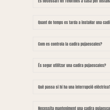
És necessari fer reformes a casa per instal·
Quant de temps es tarda a instal·lar una cad
Com es controla la cadira pujaescales?
És segur utilitzar una cadira pujaescales?
Què passa si hi ha una interrupció elèctrica
Necessita manteniment una cadira pujaesca