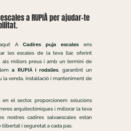
escales a RUPIÀ per ajudar-te
litat.
 aquí! A
Cadires puja escales
ens
r les escales de la teva llar, oferint
t als millors preus i amb un termini de
allem
a RUPIÀ i rodalies
, garantint un
u la venda, instal·lació i manteniment de
 en el sector, proporcionem solucions
reres arquitectòniques i millorar la teva
Les nostres cadires salvaescales estan
llibertat i seguretat a cada pas.