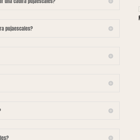
lar una cadira pujaescales?
ira pujaescales?
?
les?