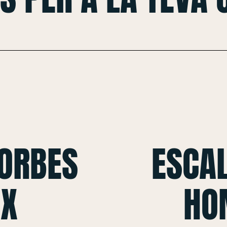
CORBES
ESCAL
 X
HO