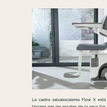
La cadira salvaescaleres Flow X està 
l’ascens per les escales de la seva llar