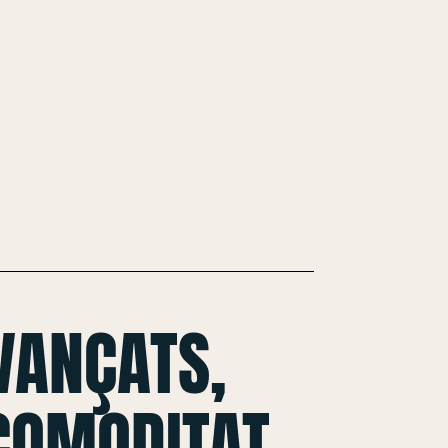
VANÇATS,
 COMODITAT