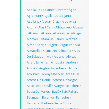
Abella De La Conca
·
Abrera
·
Àger
·
Agramunt
·
Aguilar De Segarra
·
Agullana
·
Aiguamúrcia
·
Aiguaviva
·
Aitona
·
Alàs I Cerc
·
Albatàrrec
·
Albesa
·
Alcanar
·
Alcanó
·
Alcarràs
·
Alcoletge
·
Aldover
·
Alfara De Carles
·
Alfarràs
·
Alfés
·
Alforja
·
Algerri
·
Alguaire
·
Alió
·
Almacelles
·
Almatret
·
Almenar
·
Alòs
De Balaguer
·
Alp
·
Alpens
·
Alpicat
·
Altafulla
·
Amer
·
Amposta
·
Andorra
·
Anglès
·
Anglesola
·
Arbeca
·
Arbolí
·
Arbúcies
·
Arenys De Mar
·
Arsèguel
·
Artesa De Lleida
·
Artesa De Segre
·
Ascó
·
Aspa
·
Avià
·
Avinyó
·
Badalona
·
Badia Del Vallès
·
Bagà
·
Baix Pallars
·
Balaguer
·
Balenyà
·
Banyoles
·
Barbens
·
Barberà De La Conca
·
Barberà Del Vallès
·
Bassella
·
Batea
·