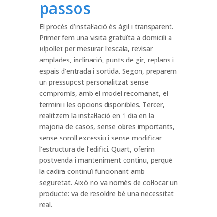
passos
El procés d’instal·lació és àgil i transparent.
Primer fem una visita gratuïta a domicili a
Ripollet per mesurar l’escala, revisar
amplades, inclinació, punts de gir, replans i
espais d’entrada i sortida. Segon, preparem
un pressupost personalitzat sense
compromís, amb el model recomanat, el
termini i les opcions disponibles. Tercer,
realitzem la instal·lació en 1 dia en la
majoria de casos, sense obres importants,
sense soroll excessiu i sense modificar
l’estructura de l’edifici. Quart, oferim
postvenda i manteniment continu, perquè
la cadira continuï funcionant amb
seguretat. Això no va només de col·locar un
producte: va de resoldre bé una necessitat
real.