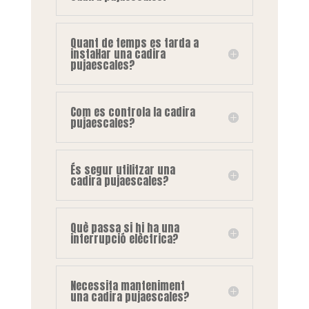
Quant de temps es tarda a
instal·lar una cadira
pujaescales?
Com es controla la cadira
pujaescales?
És segur utilitzar una
cadira pujaescales?
Què passa si hi ha una
interrupció elèctrica?
Necessita manteniment
una cadira pujaescales?