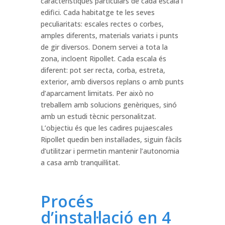
caracteristiques particulars de cada escala i
edifici. Cada habitatge te les seves
peculiaritats: escales rectes o corbes,
amples diferents, materials variats i punts
de gir diversos. Donem servei a tota la
zona, incloent Ripollet. Cada escala és
diferent: pot ser recta, corba, estreta,
exterior, amb diversos replans o amb punts
d’aparcament limitats. Per això no
treballem amb solucions genèriques, sinó
amb un estudi tècnic personalitzat.
L’objectiu és que les cadires pujaescales
Ripollet quedin ben instal·lades, siguin fàcils
d’utilitzar i permetin mantenir l’autonomia
a casa amb tranquil·litat.
Procés
d’instal·lació en 4