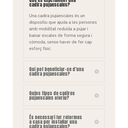
cadira pujaescales?
Una cadira pujaescales és un
dispositiu que ajuda a les persones
amb mobilitat reduïda a pujar i
baixar escales de forma segura i
còmoda, sense haver de fer cap
esforç físic.
Qui pot beneficiar-se d’una
cadira pujaescales?
Quins tipus de cadires
pujaescales oferiu?
És necessari fer reformes
a casa per instal·lar una
cadira pujaescales?