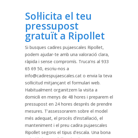
Sol·licita el teu
pressupost
gratuït a Ripollet
Si busques cadires pujaescales Ripollet,
podem ajudar-te amb una valoració clara,
ràpida i sense compromís. Truca’ns al 933
65 69 50, escriu-nos a
info@cadirespujaescales.cat
o envia la teva
sol·licitud mitjançant el formulari web.
Habitualment organitzem la visita a
domicili en menys de 48 hores i preparem el
pressupost en 24 hores després de prendre
mesures. T’assessorarem sobre el model
més adequat, el procés d’instal·lació, el
manteniment i el preu cadira pujaescales
Ripollet segons el tipus d’escala. Una bona