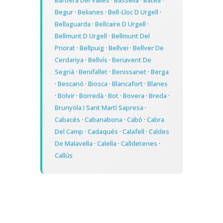
Begur
·
Belianes
·
Bell-Lloc D Urgell
·
Bellaguarda
·
Bellcaire D Urgell
·
Bellmunt D Urgell
·
Bellmunt Del
Priorat
·
Bellpuig
·
Bellvei
·
Bellver De
Cerdanya
·
Bellvís
·
Benavent De
Segrià
·
Benifallet
·
Benissanet
·
Berga
·
Bescanó
·
Biosca
·
Blancafort
·
Blanes
·
Bolvir
·
Borredà
·
Bot
·
Bovera
·
Breda
·
Brunyola I Sant Martí Sapresa
·
Cabacés
·
Cabanabona
·
Cabó
·
Cabra
Del Camp
·
Cadaqués
·
Calafell
·
Caldes
De Malavella
·
Calella
·
Calldetenes
·
Callús