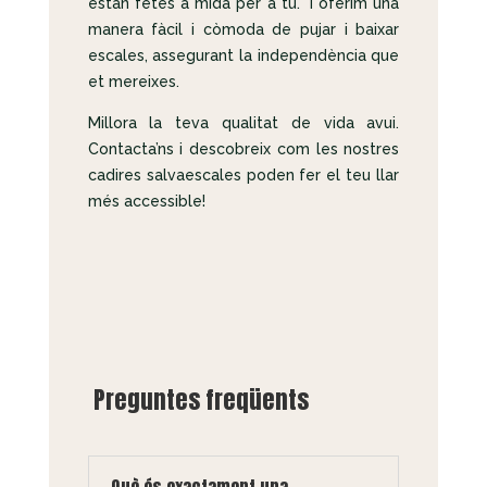
estan fetes a mida per a tu. T’oferim una
manera fàcil i còmoda de pujar i baixar
escales, assegurant la independència que
et mereixes.
Millora la teva qualitat de vida avui.
Contacta’ns i descobreix com les nostres
cadires salvaescales poden fer el teu llar
més accessible!
Preguntes freqüents
Què és exactament una