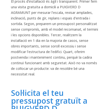
El procés d’instal·lació és àgil i transparent. Primer fem
una visita gratuïta a domicili a PUIGVERD D
AGRAMUNT per mesurar l’escala, revisar amplades,
inclinació, punts de gir, replans i espais d’entrada i
sortida. Segon, preparem un pressupost personalitzat
sense compromís, amb el model recomanat, el termini
i les opcions disponibles. Tercer, realitzem la
instal·lació en 1 dia en la majoria de casos, sense
obres importants, sense soroll excessiu i sense
modificar l’estructura de l’edifici. Quart, oferim
postvenda i manteniment continu, perquè la cadira
continuï funcionant amb seguretat. Això no va només
de col·locar un producte: va de resoldre bé una
necessitat real.
Sol·licita el teu
pressupost gratuït a
PUIGVERD D