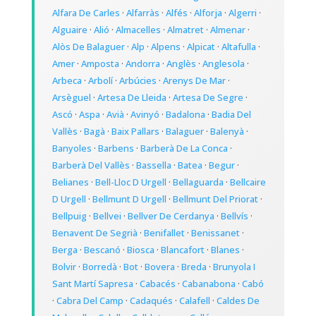
Alfara De Carles
·
Alfarràs
·
Alfés
·
Alforja
·
Algerri
·
Alguaire
·
Alió
·
Almacelles
·
Almatret
·
Almenar
·
Alòs De Balaguer
·
Alp
·
Alpens
·
Alpicat
·
Altafulla
·
Amer
·
Amposta
·
Andorra
·
Anglès
·
Anglesola
·
Arbeca
·
Arbolí
·
Arbúcies
·
Arenys De Mar
·
Arsèguel
·
Artesa De Lleida
·
Artesa De Segre
·
Ascó
·
Aspa
·
Avià
·
Avinyó
·
Badalona
·
Badia Del
Vallès
·
Bagà
·
Baix Pallars
·
Balaguer
·
Balenyà
·
Banyoles
·
Barbens
·
Barberà De La Conca
·
Barberà Del Vallès
·
Bassella
·
Batea
·
Begur
·
Belianes
·
Bell-Lloc D Urgell
·
Bellaguarda
·
Bellcaire
D Urgell
·
Bellmunt D Urgell
·
Bellmunt Del Priorat
·
Bellpuig
·
Bellvei
·
Bellver De Cerdanya
·
Bellvís
·
Benavent De Segrià
·
Benifallet
·
Benissanet
·
Berga
·
Bescanó
·
Biosca
·
Blancafort
·
Blanes
·
Bolvir
·
Borredà
·
Bot
·
Bovera
·
Breda
·
Brunyola I
Sant Martí Sapresa
·
Cabacés
·
Cabanabona
·
Cabó
·
Cabra Del Camp
·
Cadaqués
·
Calafell
·
Caldes De