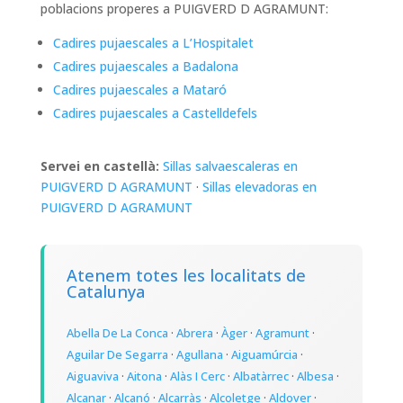
poblacions properes a PUIGVERD D AGRAMUNT:
Cadires pujaescales a L’Hospitalet
Cadires pujaescales a Badalona
Cadires pujaescales a Mataró
Cadires pujaescales a Castelldefels
Servei en castellà:
Sillas salvaescaleras en
PUIGVERD D AGRAMUNT
·
Sillas elevadoras en
PUIGVERD D AGRAMUNT
Atenem totes les localitats de
Catalunya
Abella De La Conca
·
Abrera
·
Àger
·
Agramunt
·
Aguilar De Segarra
·
Agullana
·
Aiguamúrcia
·
Aiguaviva
·
Aitona
·
Alàs I Cerc
·
Albatàrrec
·
Albesa
·
Alcanar
·
Alcanó
·
Alcarràs
·
Alcoletge
·
Aldover
·