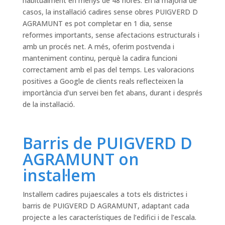
habitualment en menys de 48 hores. En la majoria de
casos, la instal·lació cadires sense obres PUIGVERD D
AGRAMUNT es pot completar en 1 dia, sense
reformes importants, sense afectacions estructurals i
amb un procés net. A més, oferim postvenda i
manteniment continu, perquè la cadira funcioni
correctament amb el pas del temps. Les valoracions
positives a Google de clients reals reflecteixen la
importància d’un servei ben fet abans, durant i després
de la instal·lació.
Barris de PUIGVERD D
AGRAMUNT on
instal·lem
Instal·lem cadires pujaescales a tots els districtes i
barris de PUIGVERD D AGRAMUNT, adaptant cada
projecte a les característiques de l’edifici i de l’escala.