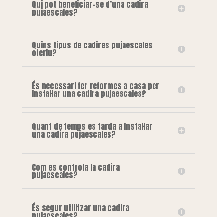
Qui pot beneficiar-se d’una cadira
pujaescales?
Quins tipus de cadires pujaescales
oferiu?
És necessari fer reformes a casa per
instal·lar una cadira pujaescales?
Quant de temps es tarda a instal·lar
una cadira pujaescales?
Com es controla la cadira
pujaescales?
És segur utilitzar una cadira
pujaescales?