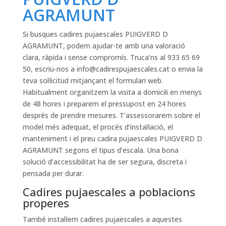
AGRAMUNT
Si busques cadires pujaescales PUIGVERD D
AGRAMUNT, podem ajudar-te amb una valoració
clara, ràpida i sense compromís. Truca’ns al 933 65 69
50, escriu-nos a
info@cadirespujaescales.cat
o envia la
teva sol·licitud mitjançant el formulari web.
Habitualment organitzem la visita a domicili en menys
de 48 hores i preparem el pressupost en 24 hores
després de prendre mesures. T’assessorarem sobre el
model més adequat, el procés d’instal·lació, el
manteniment i el preu cadira pujaescales PUIGVERD D
AGRAMUNT segons el tipus d’escala. Una bona
solució d’accessibilitat ha de ser segura, discreta i
pensada per durar.
Cadires pujaescales a poblacions
properes
També instal·lem cadires pujaescales a aquestes