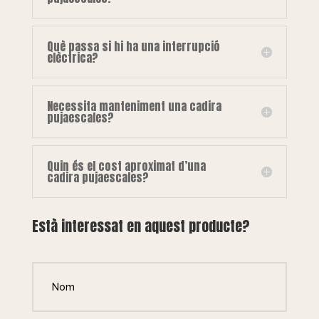
Què passa si hi ha una interrupció
elèctrica?
Necessita manteniment una cadira
pujaescales?
Quin és el cost aproximat d’una
cadira pujaescales?
Està interessat en aquest producte?