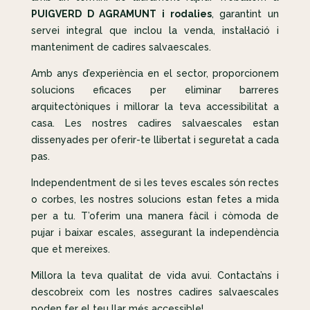
PUIGVERD D AGRAMUNT i rodalies
, garantint un
servei integral que inclou la venda, instal·lació i
manteniment de cadires salvaescales.
Amb anys d’experiència en el sector, proporcionem
solucions eficaces per eliminar barreres
arquitectòniques i millorar la teva accessibilitat a
casa. Les nostres cadires salvaescales estan
dissenyades per oferir-te llibertat i seguretat a cada
pas.
Independentment de si les teves escales són rectes
o corbes, les nostres solucions estan fetes a mida
per a tu. T’oferim una manera fàcil i còmoda de
pujar i baixar escales, assegurant la independència
que et mereixes.
Millora la teva qualitat de vida avui. Contacta’ns i
descobreix com les nostres cadires salvaescales
poden fer el teu llar més accessible!