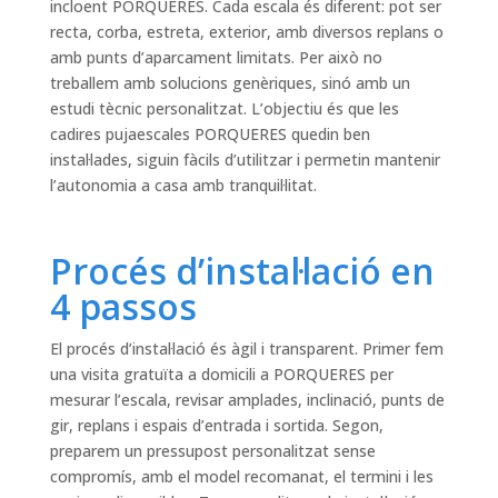
incloent PORQUERES. Cada escala és diferent: pot ser
recta, corba, estreta, exterior, amb diversos replans o
amb punts d’aparcament limitats. Per això no
treballem amb solucions genèriques, sinó amb un
estudi tècnic personalitzat. L’objectiu és que les
cadires pujaescales PORQUERES quedin ben
instal·lades, siguin fàcils d’utilitzar i permetin mantenir
l’autonomia a casa amb tranquil·litat.
Procés d’instal·lació en
4 passos
El procés d’instal·lació és àgil i transparent. Primer fem
una visita gratuïta a domicili a PORQUERES per
mesurar l’escala, revisar amplades, inclinació, punts de
gir, replans i espais d’entrada i sortida. Segon,
preparem un pressupost personalitzat sense
compromís, amb el model recomanat, el termini i les