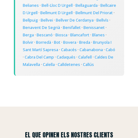
Belianes
·
Bell-Lloc D Urgell
·
Bellaguarda
·
Bellcaire
D Urgell
·
Bellmunt D Urgell
·
Bellmunt Del Priorat
·
Bellpuig
·
Bellvei
·
Bellver De Cerdanya
·
Bellvís
·
Benavent De Segrià
·
Benifallet
·
Benissanet
·
Berga
·
Bescanó
·
Biosca
·
Blancafort
·
Blanes
·
Bolvir
·
Borredà
·
Bot
·
Bovera
·
Breda
·
Brunyola I
Sant Martí Sapresa
·
Cabacés
·
Cabanabona
·
Cabó
·
Cabra Del Camp
·
Cadaqués
·
Calafell
·
Caldes De
Malavella
·
Calella
·
Calldetenes
·
Callús
EL QUE OPINEN ELS NOSTRES CLIENTS