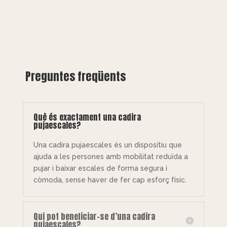
Preguntes freqüents
Què és exactament una cadira
pujaescales?
Una cadira pujaescales és un dispositiu que
ajuda a les persones amb mobilitat reduïda a
pujar i baixar escales de forma segura i
còmoda, sense haver de fer cap esforç físic.
Qui pot beneficiar-se d’una cadira
pujaescales?