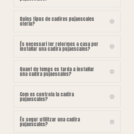
Quins tipus de cadires pujaescales
oferiu?
És necessari fer reformes a casa per
instal·lar una cadira pujaescales?
Quant de temps es tarda a instal·lar
una cadira pujaescales?
Com es controla la cadira
pujaescales?
És segur utilitzar una cadira
pujaescales?