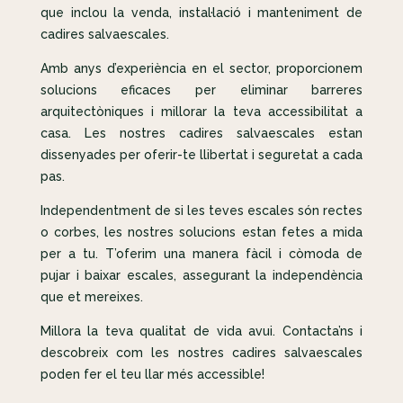
que inclou la venda, instal·lació i manteniment de
cadires salvaescales.
Amb anys d’experiència en el sector, proporcionem
solucions eficaces per eliminar barreres
arquitectòniques i millorar la teva accessibilitat a
casa. Les nostres cadires salvaescales estan
dissenyades per oferir-te llibertat i seguretat a cada
pas.
Independentment de si les teves escales són rectes
o corbes, les nostres solucions estan fetes a mida
per a tu. T’oferim una manera fàcil i còmoda de
pujar i baixar escales, assegurant la independència
que et mereixes.
Millora la teva qualitat de vida avui. Contacta’ns i
descobreix com les nostres cadires salvaescales
poden fer el teu llar més accessible!