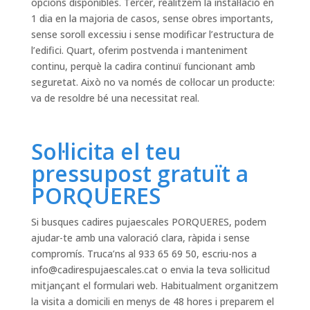
opcions disponibles. Tercer, realitzem la instal·lació en
1 dia en la majoria de casos, sense obres importants,
sense soroll excessiu i sense modificar l’estructura de
l’edifici. Quart, oferim postvenda i manteniment
continu, perquè la cadira continuï funcionant amb
seguretat. Això no va només de col·locar un producte:
va de resoldre bé una necessitat real.
Sol·licita el teu
pressupost gratuït a
PORQUERES
Si busques cadires pujaescales PORQUERES, podem
ajudar-te amb una valoració clara, ràpida i sense
compromís. Truca’ns al 933 65 69 50, escriu-nos a
info@cadirespujaescales.cat
o envia la teva sol·licitud
mitjançant el formulari web. Habitualment organitzem
la visita a domicili en menys de 48 hores i preparem el