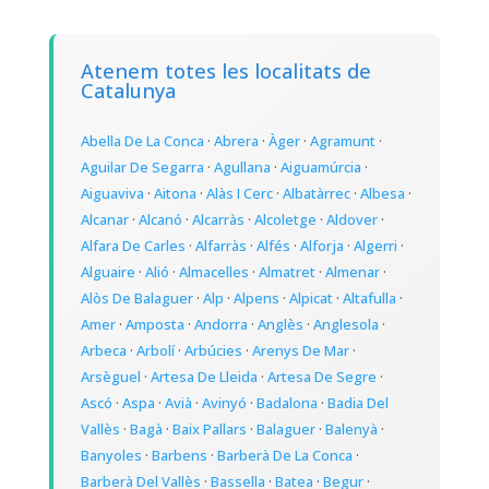
Atenem totes les localitats de
Catalunya
Abella De La Conca
·
Abrera
·
Àger
·
Agramunt
·
Aguilar De Segarra
·
Agullana
·
Aiguamúrcia
·
Aiguaviva
·
Aitona
·
Alàs I Cerc
·
Albatàrrec
·
Albesa
·
Alcanar
·
Alcanó
·
Alcarràs
·
Alcoletge
·
Aldover
·
Alfara De Carles
·
Alfarràs
·
Alfés
·
Alforja
·
Algerri
·
Alguaire
·
Alió
·
Almacelles
·
Almatret
·
Almenar
·
Alòs De Balaguer
·
Alp
·
Alpens
·
Alpicat
·
Altafulla
·
Amer
·
Amposta
·
Andorra
·
Anglès
·
Anglesola
·
Arbeca
·
Arbolí
·
Arbúcies
·
Arenys De Mar
·
Arsèguel
·
Artesa De Lleida
·
Artesa De Segre
·
Ascó
·
Aspa
·
Avià
·
Avinyó
·
Badalona
·
Badia Del
Vallès
·
Bagà
·
Baix Pallars
·
Balaguer
·
Balenyà
·
Banyoles
·
Barbens
·
Barberà De La Conca
·
Barberà Del Vallès
·
Bassella
·
Batea
·
Begur
·