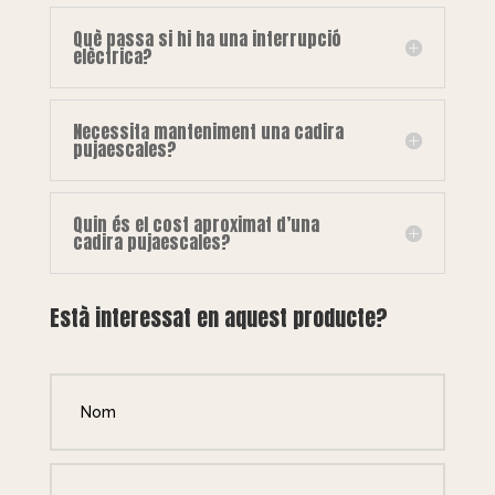
Què passa si hi ha una interrupció
elèctrica?
Necessita manteniment una cadira
pujaescales?
Quin és el cost aproximat d’una
cadira pujaescales?
Està interessat en aquest producte?