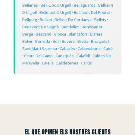
Belianes
·
Bell-Lloc D Urgell
·
Bellaguarda
·
Bellcaire
D Urgell
·
Bellmunt D Urgell
·
Bellmunt Del Priorat
·
Bellpuig
·
Bellvei
·
Bellver De Cerdanya
·
Bellvís
·
Benavent De Segrià
·
Benifallet
·
Benissanet
·
Berga
·
Bescanó
·
Biosca
·
Blancafort
·
Blanes
·
Bolvir
·
Borredà
·
Bot
·
Bovera
·
Breda
·
Brunyola I
Sant Martí Sapresa
·
Cabacés
·
Cabanabona
·
Cabó
·
Cabra Del Camp
·
Cadaqués
·
Calafell
·
Caldes De
Malavella
·
Calella
·
Calldetenes
·
Callús
EL QUE OPINEN ELS NOSTRES CLIENTS