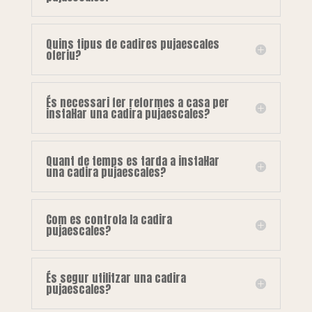
Quins tipus de cadires pujaescales
oferiu?
És necessari fer reformes a casa per
instal·lar una cadira pujaescales?
Quant de temps es tarda a instal·lar
una cadira pujaescales?
Com es controla la cadira
pujaescales?
És segur utilitzar una cadira
pujaescales?