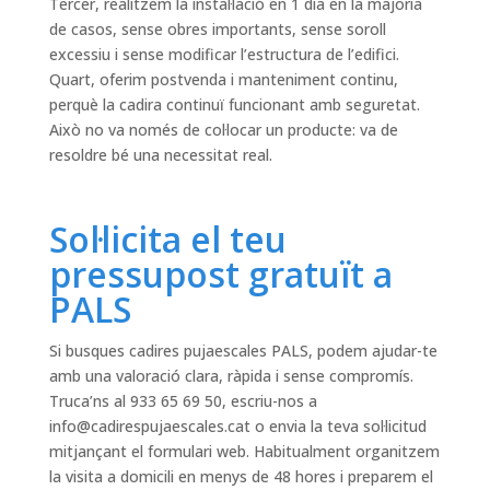
Tercer, realitzem la instal·lació en 1 dia en la majoria
de casos, sense obres importants, sense soroll
excessiu i sense modificar l’estructura de l’edifici.
Quart, oferim postvenda i manteniment continu,
perquè la cadira continuï funcionant amb seguretat.
Això no va només de col·locar un producte: va de
resoldre bé una necessitat real.
Sol·licita el teu
pressupost gratuït a
PALS
Si busques cadires pujaescales PALS, podem ajudar-te
amb una valoració clara, ràpida i sense compromís.
Truca’ns al 933 65 69 50, escriu-nos a
info@cadirespujaescales.cat
o envia la teva sol·licitud
mitjançant el formulari web. Habitualment organitzem
la visita a domicili en menys de 48 hores i preparem el