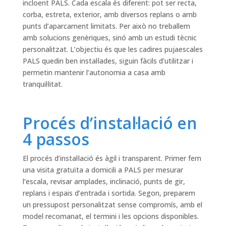
incloent PALS. Cada escala és diferent: pot ser recta,
corba, estreta, exterior, amb diversos replans o amb
punts d’aparcament limitats. Per això no treballem
amb solucions genèriques, sinó amb un estudi tècnic
personalitzat. L’objectiu és que les cadires pujaescales
PALS quedin ben instal·lades, siguin fàcils d’utilitzar i
permetin mantenir l’autonomia a casa amb
tranquil·litat.
Procés d’instal·lació en
4 passos
El procés d’instal·lació és àgil i transparent. Primer fem
una visita gratuïta a domicili a PALS per mesurar
l’escala, revisar amplades, inclinació, punts de gir,
replans i espais d’entrada i sortida. Segon, preparem
un pressupost personalitzat sense compromís, amb el
model recomanat, el termini i les opcions disponibles.