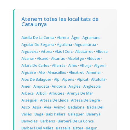
Atenem totes les localitats de
Catalunya
Abella De La Conca
·
Abrera
·
Àger
·
Agramunt
·
Aguilar De Segarra
·
Agullana
·
Aiguamúrcia
·
Aiguaviva
·
Aitona
·
Alàs I Cerc
·
Albatàrrec
·
Albesa
·
Alcanar
·
Alcanó
·
Alcarràs
·
Alcoletge
·
Aldover
·
Alfara De Carles
·
Alfarràs
·
Alfés
·
Alforja
·
Algerri
·
Alguaire
·
Alió
·
Almacelles
·
Almatret
·
Almenar
·
Alòs De Balaguer
·
Alp
·
Alpens
·
Alpicat
·
Altafulla
·
Amer
·
Amposta
·
Andorra
·
Anglès
·
Anglesola
·
Arbeca
·
Arbolí
·
Arbúcies
·
Arenys De Mar
·
Arsèguel
·
Artesa De Lleida
·
Artesa De Segre
·
Ascó
·
Aspa
·
Avià
·
Avinyó
·
Badalona
·
Badia Del
Vallès
·
Bagà
·
Baix Pallars
·
Balaguer
·
Balenyà
·
Banyoles
·
Barbens
·
Barberà De La Conca
·
Barberà Del Vallès
·
Bassella
·
Batea
·
Begur
·