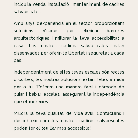
inclou la venda, instal·lació i manteniment de cadires
salvaescales.
Amb anys d’experiència en el sector, proporcionem
solucions eficaces per eliminar barreres
arquitectòniques i millorar la teva accessibilitat a
casa. Les nostres cadires salvaescales estan
dissenyades per oferir-te llibertat i seguretat a cada
pas.
Independentment de si les teves escales són rectes
o corbes, les nostres solucions estan fetes a mida
per a tu. T’oferim una manera fàcil i còmoda de
pujar i baixar escales, assegurant la independència
que et mereixes.
Millora la teva qualitat de vida avui. Contacta’ns i
descobreix com les nostres cadires salvaescales
poden fer el teu llar més accessible!