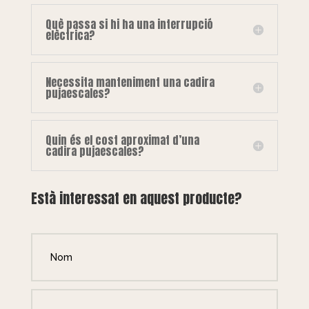
Què passa si hi ha una interrupció
elèctrica?
Necessita manteniment una cadira
pujaescales?
Quin és el cost aproximat d’una
cadira pujaescales?
Està interessat en aquest producte?