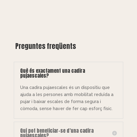
Preguntes freqüents
Què és exactament una cadira
pujaescales?
Una cadira pujaescales és un dispositiu que
ajuda a les persones amb mobilitat reduïda a
pujar i baixar escales de forma segura i
còmoda, sense haver de fer cap esforç físic.
Qui pot beneficiar-se d’una cadira
pujaescales?