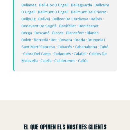
Belianes
·
Bell-Lloc D Urgell
·
Bellaguarda
·
Bellcaire
D Urgell
·
Bellmunt D Urgell
·
Bellmunt Del Priorat
·
Bellpuig
·
Bellvei
·
Bellver De Cerdanya
·
Bellvís
·
Benavent De Segrià
·
Benifallet
·
Benissanet
·
Berga
·
Bescanó
·
Biosca
·
Blancafort
·
Blanes
·
Bolvir
·
Borredà
·
Bot
·
Bovera
·
Breda
·
Brunyola I
Sant Martí Sapresa
·
Cabacés
·
Cabanabona
·
Cabó
·
Cabra Del Camp
·
Cadaqués
·
Calafell
·
Caldes De
Malavella
·
Calella
·
Calldetenes
·
Callús
EL QUE OPINEN ELS NOSTRES CLIENTS