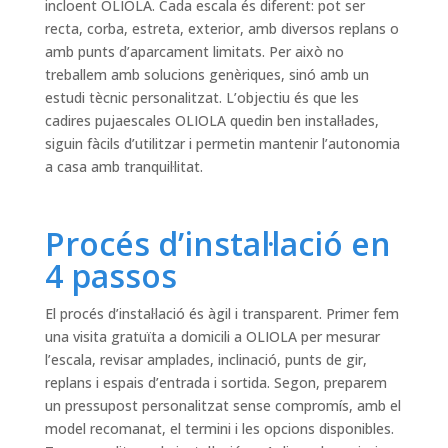
incloent OLIOLA. Cada escala és diferent: pot ser
recta, corba, estreta, exterior, amb diversos replans o
amb punts d’aparcament limitats. Per això no
treballem amb solucions genèriques, sinó amb un
estudi tècnic personalitzat. L’objectiu és que les
cadires pujaescales OLIOLA quedin ben instal·lades,
siguin fàcils d’utilitzar i permetin mantenir l’autonomia
a casa amb tranquil·litat.
Procés d’instal·lació en
4 passos
El procés d’instal·lació és àgil i transparent. Primer fem
una visita gratuïta a domicili a OLIOLA per mesurar
l’escala, revisar amplades, inclinació, punts de gir,
replans i espais d’entrada i sortida. Segon, preparem
un pressupost personalitzat sense compromís, amb el
model recomanat, el termini i les opcions disponibles.