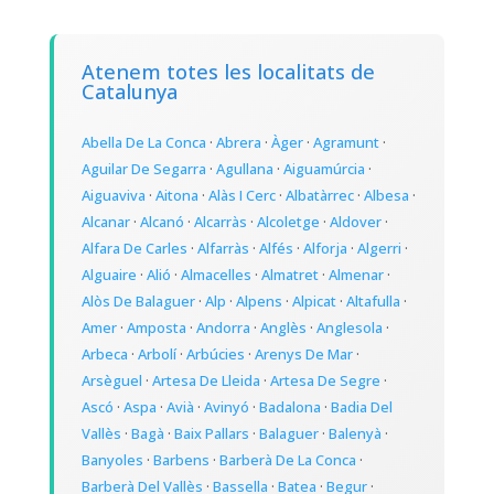
Atenem totes les localitats de
Catalunya
Abella De La Conca
·
Abrera
·
Àger
·
Agramunt
·
Aguilar De Segarra
·
Agullana
·
Aiguamúrcia
·
Aiguaviva
·
Aitona
·
Alàs I Cerc
·
Albatàrrec
·
Albesa
·
Alcanar
·
Alcanó
·
Alcarràs
·
Alcoletge
·
Aldover
·
Alfara De Carles
·
Alfarràs
·
Alfés
·
Alforja
·
Algerri
·
Alguaire
·
Alió
·
Almacelles
·
Almatret
·
Almenar
·
Alòs De Balaguer
·
Alp
·
Alpens
·
Alpicat
·
Altafulla
·
Amer
·
Amposta
·
Andorra
·
Anglès
·
Anglesola
·
Arbeca
·
Arbolí
·
Arbúcies
·
Arenys De Mar
·
Arsèguel
·
Artesa De Lleida
·
Artesa De Segre
·
Ascó
·
Aspa
·
Avià
·
Avinyó
·
Badalona
·
Badia Del
Vallès
·
Bagà
·
Baix Pallars
·
Balaguer
·
Balenyà
·
Banyoles
·
Barbens
·
Barberà De La Conca
·
Barberà Del Vallès
·
Bassella
·
Batea
·
Begur
·