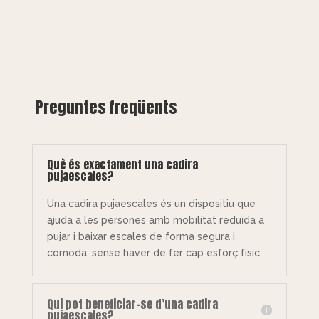
Preguntes freqüents
Què és exactament una cadira
pujaescales?
Una cadira pujaescales és un dispositiu que
ajuda a les persones amb mobilitat reduïda a
pujar i baixar escales de forma segura i
còmoda, sense haver de fer cap esforç físic.
Qui pot beneficiar-se d’una cadira
pujaescales?