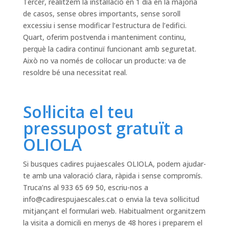
Tercer, realitzem la instal·lació en 1 dia en la majoria
de casos, sense obres importants, sense soroll
excessiu i sense modificar l’estructura de l’edifici.
Quart, oferim postvenda i manteniment continu,
perquè la cadira continuï funcionant amb seguretat.
Això no va només de col·locar un producte: va de
resoldre bé una necessitat real.
Sol·licita el teu
pressupost gratuït a
OLIOLA
Si busques cadires pujaescales OLIOLA, podem ajudar-
te amb una valoració clara, ràpida i sense compromís.
Truca’ns al 933 65 69 50, escriu-nos a
info@cadirespujaescales.cat
o envia la teva sol·licitud
mitjançant el formulari web. Habitualment organitzem
la visita a domicili en menys de 48 hores i preparem el