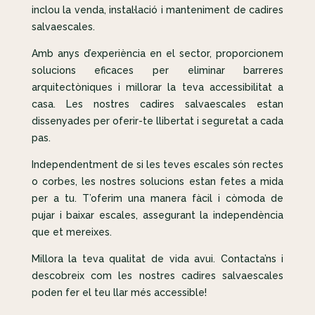
inclou la venda, instal·lació i manteniment de cadires
salvaescales.
Amb anys d’experiència en el sector, proporcionem
solucions eficaces per eliminar barreres
arquitectòniques i millorar la teva accessibilitat a
casa. Les nostres cadires salvaescales estan
dissenyades per oferir-te llibertat i seguretat a cada
pas.
Independentment de si les teves escales són rectes
o corbes, les nostres solucions estan fetes a mida
per a tu. T’oferim una manera fàcil i còmoda de
pujar i baixar escales, assegurant la independència
que et mereixes.
Millora la teva qualitat de vida avui. Contacta’ns i
descobreix com les nostres cadires salvaescales
poden fer el teu llar més accessible!