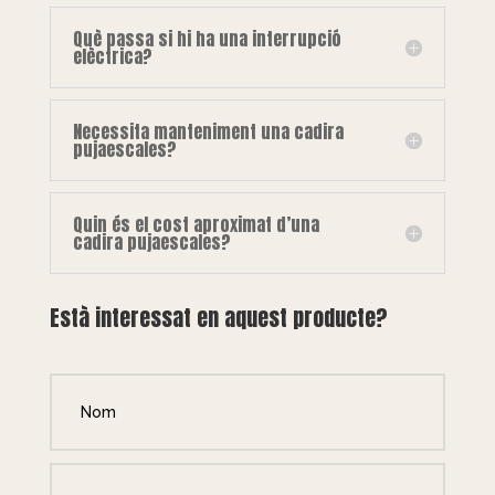
Què passa si hi ha una interrupció
elèctrica?
Necessita manteniment una cadira
pujaescales?
Quin és el cost aproximat d’una
cadira pujaescales?
Està interessat en aquest producte?