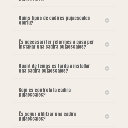
Quins tipus de cadires pujaescales
oferiu?
És necessari fer reformes a casa per
instal·lar una cadira pujaescales?
Quant de temps es tarda a instal·lar
una cadira pujaescales?
Com es controla la cadira
pujaescales?
És segur utilitzar una cadira
pujaescales?