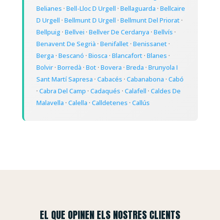
Belianes
·
Bell-Lloc D Urgell
·
Bellaguarda
·
Bellcaire
D Urgell
·
Bellmunt D Urgell
·
Bellmunt Del Priorat
·
Bellpuig
·
Bellvei
·
Bellver De Cerdanya
·
Bellvís
·
Benavent De Segrià
·
Benifallet
·
Benissanet
·
Berga
·
Bescanó
·
Biosca
·
Blancafort
·
Blanes
·
Bolvir
·
Borredà
·
Bot
·
Bovera
·
Breda
·
Brunyola I
Sant Martí Sapresa
·
Cabacés
·
Cabanabona
·
Cabó
·
Cabra Del Camp
·
Cadaqués
·
Calafell
·
Caldes De
Malavella
·
Calella
·
Calldetenes
·
Callús
EL QUE OPINEN ELS NOSTRES CLIENTS