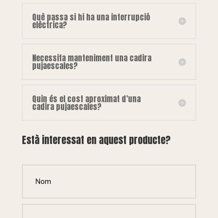
Què passa si hi ha una interrupció
elèctrica?
Necessita manteniment una cadira
pujaescales?
Quin és el cost aproximat d’una
cadira pujaescales?
Està interessat en aquest producte?