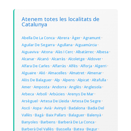
Atenem totes les localitats de
Catalunya
Abella De La Conca
·
Abrera
·
Àger
·
Agramunt
·
Aguilar De Segarra
·
Agullana
·
Aiguamúrcia
·
Aiguaviva
·
Aitona
·
Alàs I Cerc
·
Albatàrrec
·
Albesa
·
Alcanar
·
Alcanó
·
Alcarràs
·
Alcoletge
·
Aldover
·
Alfara De Carles
·
Alfarràs
·
Alfés
·
Alforja
·
Algerri
·
Alguaire
·
Alió
·
Almacelles
·
Almatret
·
Almenar
·
Alòs De Balaguer
·
Alp
·
Alpens
·
Alpicat
·
Altafulla
·
Amer
·
Amposta
·
Andorra
·
Anglès
·
Anglesola
·
Arbeca
·
Arbolí
·
Arbúcies
·
Arenys De Mar
·
Arsèguel
·
Artesa De Lleida
·
Artesa De Segre
·
Ascó
·
Aspa
·
Avià
·
Avinyó
·
Badalona
·
Badia Del
Vallès
·
Bagà
·
Baix Pallars
·
Balaguer
·
Balenyà
·
Banyoles
·
Barbens
·
Barberà De La Conca
·
Barberà Del Vallès
·
Bassella
·
Batea
·
Begur
·