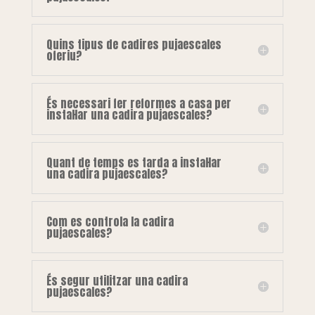
Quins tipus de cadires pujaescales
oferiu?
És necessari fer reformes a casa per
instal·lar una cadira pujaescales?
Quant de temps es tarda a instal·lar
una cadira pujaescales?
Com es controla la cadira
pujaescales?
És segur utilitzar una cadira
pujaescales?