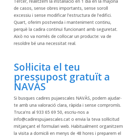
Tercer, realitzem la instal·lació en 1 dia en la majoria
de casos, sense obres importants, sense soroll
excessiu i sense modificar l’estructura de l’edifici.
Quart, oferim postvenda i manteniment continu,
perquè la cadira continuï funcionant amb seguretat.
Això no va només de col·locar un producte: va de
resoldre bé una necessitat real.
Sol·licita el teu
pressupost gratuït a
NAVÀS
Si busques cadires pujaescales NAVÀS, podem ajudar-
te amb una valoració clara, ràpida i sense compromís.
Truca’ns al 933 65 69 50, escriu-nos a
info@cadirespujaescales.cat
o envia la teva sol·licitud
mitjançant el formulari web. Habitualment organitzem
la visita a domicili en menys de 48 hores i preparem el