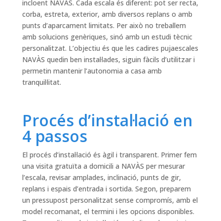
incloent NAVÀS. Cada escala és diferent: pot ser recta,
corba, estreta, exterior, amb diversos replans o amb
punts d’aparcament limitats. Per això no treballem
amb solucions genèriques, sinó amb un estudi tècnic
personalitzat. L’objectiu és que les cadires pujaescales
NAVÀS quedin ben instal·lades, siguin fàcils d’utilitzar i
permetin mantenir l’autonomia a casa amb
tranquil·litat.
Procés d’instal·lació en
4 passos
El procés d’instal·lació és àgil i transparent. Primer fem
una visita gratuïta a domicili a NAVÀS per mesurar
l’escala, revisar amplades, inclinació, punts de gir,
replans i espais d’entrada i sortida. Segon, preparem
un pressupost personalitzat sense compromís, amb el
model recomanat, el termini i les opcions disponibles.