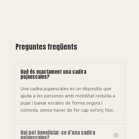
Preguntes freqüents
Què és exactament una cadira
pujaescales?
Una cadira pujaescales és un dispositiu que
ajuda a les persones amb mobilitat reduïda a
pujar i baixar escales de forma segura i
còmoda, sense haver de fer cap esforç físic.
Qui pot beneficiar-se d’una cadira
pujaescales?