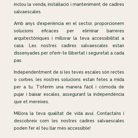
inclou la venda, instal·lació i manteniment de cadires
salvaescales.
Amb anys d’experiència en el sector, proporcionem
solucions eficaces per eliminar barreres
arquitectòniques i millorar la teva accessibilitat a
casa. Les nostres cadires salvaescales estan
dissenyades per oferir-te llibertat i seguretat a cada
pas.
Independentment de si les teves escales són rectes
o corbes, les nostres solucions estan fetes a mida
per a tu. T’oferim una manera fàcil i còmoda de
pujar i baixar escales, assegurant la independència
que et mereixes.
Millora la teva qualitat de vida avui. Contacta’ns i
descobreix com les nostres cadires salvaescales
poden fer el teu llar més accessible!