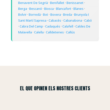
Benavent De Segrià
·
Benifallet
·
Benissanet
·
Berga
·
Bescanó
·
Biosca
·
Blancafort
·
Blanes
·
Bolvir
·
Borredà
·
Bot
·
Bovera
·
Breda
·
Brunyola I
Sant Martí Sapresa
·
Cabacés
·
Cabanabona
·
Cabó
·
Cabra Del Camp
·
Cadaqués
·
Calafell
·
Caldes De
Malavella
·
Calella
·
Calldetenes
·
Callús
EL QUE OPINEN ELS NOSTRES CLIENTS