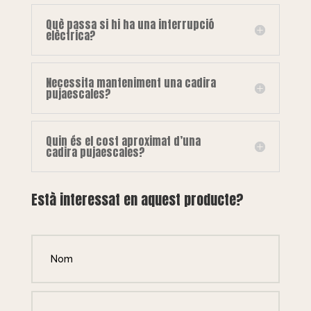
Què passa si hi ha una interrupció
elèctrica?
Necessita manteniment una cadira
pujaescales?
Quin és el cost aproximat d’una
cadira pujaescales?
Està interessat en aquest producte?