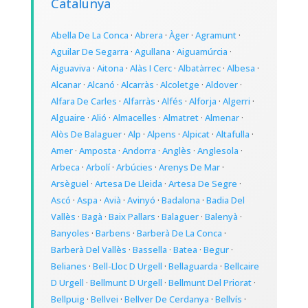
Catalunya
Abella De La Conca
·
Abrera
·
Àger
·
Agramunt
·
Aguilar De Segarra
·
Agullana
·
Aiguamúrcia
·
Aiguaviva
·
Aitona
·
Alàs I Cerc
·
Albatàrrec
·
Albesa
·
Alcanar
·
Alcanó
·
Alcarràs
·
Alcoletge
·
Aldover
·
Alfara De Carles
·
Alfarràs
·
Alfés
·
Alforja
·
Algerri
·
Alguaire
·
Alió
·
Almacelles
·
Almatret
·
Almenar
·
Alòs De Balaguer
·
Alp
·
Alpens
·
Alpicat
·
Altafulla
·
Amer
·
Amposta
·
Andorra
·
Anglès
·
Anglesola
·
Arbeca
·
Arbolí
·
Arbúcies
·
Arenys De Mar
·
Arsèguel
·
Artesa De Lleida
·
Artesa De Segre
·
Ascó
·
Aspa
·
Avià
·
Avinyó
·
Badalona
·
Badia Del
Vallès
·
Bagà
·
Baix Pallars
·
Balaguer
·
Balenyà
·
Banyoles
·
Barbens
·
Barberà De La Conca
·
Barberà Del Vallès
·
Bassella
·
Batea
·
Begur
·
Belianes
·
Bell-Lloc D Urgell
·
Bellaguarda
·
Bellcaire
D Urgell
·
Bellmunt D Urgell
·
Bellmunt Del Priorat
·
Bellpuig
·
Bellvei
·
Bellver De Cerdanya
·
Bellvís
·