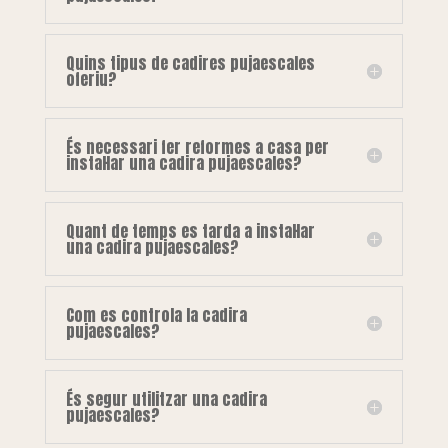
Quins tipus de cadires pujaescales
oferiu?
És necessari fer reformes a casa per
instal·lar una cadira pujaescales?
Quant de temps es tarda a instal·lar
una cadira pujaescales?
Com es controla la cadira
pujaescales?
És segur utilitzar una cadira
pujaescales?