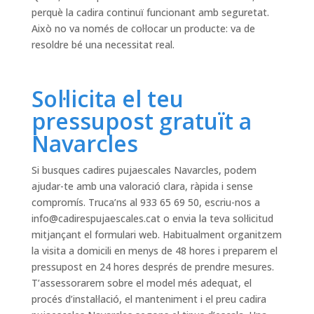
perquè la cadira continuï funcionant amb seguretat.
Això no va només de col·locar un producte: va de
resoldre bé una necessitat real.
Sol·licita el teu
pressupost gratuït a
Navarcles
Si busques cadires pujaescales Navarcles, podem
ajudar-te amb una valoració clara, ràpida i sense
compromís. Truca’ns al 933 65 69 50, escriu-nos a
info@cadirespujaescales.cat
o envia la teva sol·licitud
mitjançant el formulari web. Habitualment organitzem
la visita a domicili en menys de 48 hores i preparem el
pressupost en 24 hores després de prendre mesures.
T’assessorarem sobre el model més adequat, el
procés d’instal·lació, el manteniment i el preu cadira