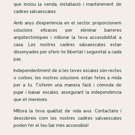
que inclou la venda, instal·lació i manteniment de
cadires salvaescales.
Amb anys d’experiència en el sector, proporcionem
solucions eficaces per eliminar barreres
arquitectòniques i millorar la teva accessibilitat a
casa. Les nostres cadires salvaescales estan
dissenyades per oferir-te llibertat i seguretat a cada
pas.
Independentment de si les teves escales són rectes
o corbes, les nostres solucions estan fetes a mida
per a tu. T’oferim una manera fàcil i còmoda de
pujar i baixar escales, assegurant la independència
que et mereixes.
Millora la teva qualitat de vida avui. Contacta’ns i
descobreix com les nostres cadires salvaescales
poden fer el teu llar més accessible!