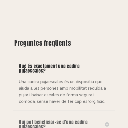
Preguntes freqüents
Què és exactament una cadira
pujaescales?
Una cadira pujaescales és un dispositiu que
ajuda a les persones amb mobilitat reduïda a
pujar i baixar escales de forma segura i
còmoda, sense haver de fer cap esforç físic.
Qui pot beneficiar-se d’una cadira
pujaescales?