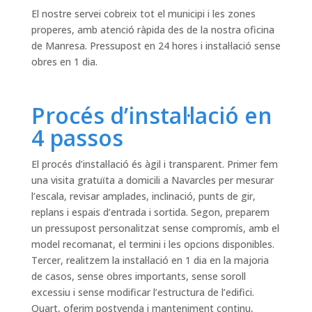
El nostre servei cobreix tot el municipi i les zones
properes, amb atenció ràpida des de la nostra oficina
de Manresa. Pressupost en 24 hores i instal·lació sense
obres en 1 dia.
Procés d’instal·lació en
4 passos
El procés d’instal·lació és àgil i transparent. Primer fem
una visita gratuïta a domicili a Navarcles per mesurar
l’escala, revisar amplades, inclinació, punts de gir,
replans i espais d’entrada i sortida. Segon, preparem
un pressupost personalitzat sense compromís, amb el
model recomanat, el termini i les opcions disponibles.
Tercer, realitzem la instal·lació en 1 dia en la majoria
de casos, sense obres importants, sense soroll
excessiu i sense modificar l’estructura de l’edifici.
Quart, oferim postvenda i manteniment continu,