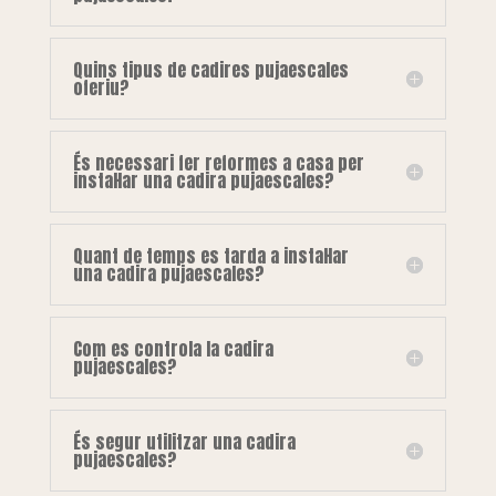
Quins tipus de cadires pujaescales
oferiu?
És necessari fer reformes a casa per
instal·lar una cadira pujaescales?
Quant de temps es tarda a instal·lar
una cadira pujaescales?
Com es controla la cadira
pujaescales?
És segur utilitzar una cadira
pujaescales?