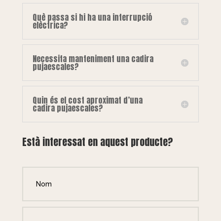
Què passa si hi ha una interrupció
elèctrica?
Necessita manteniment una cadira
pujaescales?
Quin és el cost aproximat d’una
cadira pujaescales?
Està interessat en aquest producte?