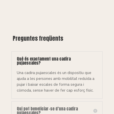
Preguntes freqüents
Què és exactament una cadira
pujaescales?
Una cadira pujaescales és un dispositiu que
ajuda a les persones amb mobilitat reduïda a
pujar i baixar escales de forma segura i
còmoda, sense haver de fer cap esforç físic.
Qui pot beneficiar-se d’una cadira
pujaescales?