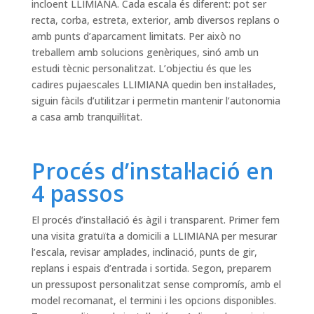
incloent LLIMIANA. Cada escala és diferent: pot ser
recta, corba, estreta, exterior, amb diversos replans o
amb punts d’aparcament limitats. Per això no
treballem amb solucions genèriques, sinó amb un
estudi tècnic personalitzat. L’objectiu és que les
cadires pujaescales LLIMIANA quedin ben instal·lades,
siguin fàcils d’utilitzar i permetin mantenir l’autonomia
a casa amb tranquil·litat.
Procés d’instal·lació en
4 passos
El procés d’instal·lació és àgil i transparent. Primer fem
una visita gratuïta a domicili a LLIMIANA per mesurar
l’escala, revisar amplades, inclinació, punts de gir,
replans i espais d’entrada i sortida. Segon, preparem
un pressupost personalitzat sense compromís, amb el
model recomanat, el termini i les opcions disponibles.