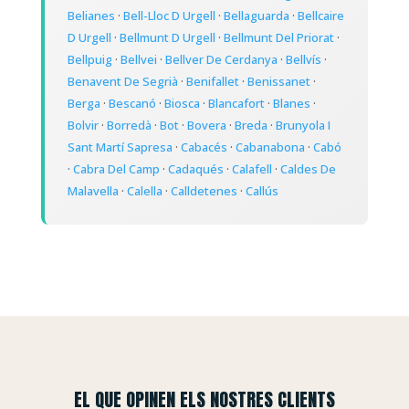
Belianes
·
Bell-Lloc D Urgell
·
Bellaguarda
·
Bellcaire
D Urgell
·
Bellmunt D Urgell
·
Bellmunt Del Priorat
·
Bellpuig
·
Bellvei
·
Bellver De Cerdanya
·
Bellvís
·
Benavent De Segrià
·
Benifallet
·
Benissanet
·
Berga
·
Bescanó
·
Biosca
·
Blancafort
·
Blanes
·
Bolvir
·
Borredà
·
Bot
·
Bovera
·
Breda
·
Brunyola I
Sant Martí Sapresa
·
Cabacés
·
Cabanabona
·
Cabó
·
Cabra Del Camp
·
Cadaqués
·
Calafell
·
Caldes De
Malavella
·
Calella
·
Calldetenes
·
Callús
EL QUE OPINEN ELS NOSTRES CLIENTS