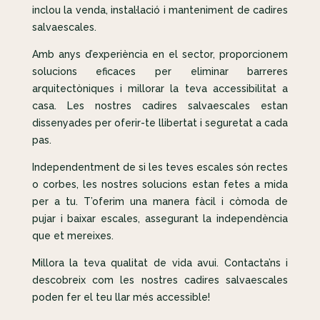
inclou la venda, instal·lació i manteniment de cadires
salvaescales.
Amb anys d’experiència en el sector, proporcionem
solucions eficaces per eliminar barreres
arquitectòniques i millorar la teva accessibilitat a
casa. Les nostres cadires salvaescales estan
dissenyades per oferir-te llibertat i seguretat a cada
pas.
Independentment de si les teves escales són rectes
o corbes, les nostres solucions estan fetes a mida
per a tu. T’oferim una manera fàcil i còmoda de
pujar i baixar escales, assegurant la independència
que et mereixes.
Millora la teva qualitat de vida avui. Contacta’ns i
descobreix com les nostres cadires salvaescales
poden fer el teu llar més accessible!