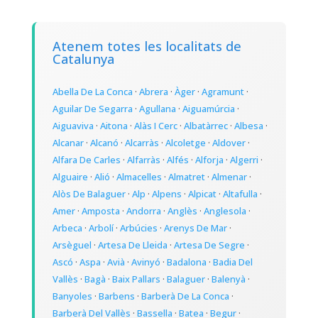
Atenem totes les localitats de
Catalunya
Abella De La Conca
·
Abrera
·
Àger
·
Agramunt
·
Aguilar De Segarra
·
Agullana
·
Aiguamúrcia
·
Aiguaviva
·
Aitona
·
Alàs I Cerc
·
Albatàrrec
·
Albesa
·
Alcanar
·
Alcanó
·
Alcarràs
·
Alcoletge
·
Aldover
·
Alfara De Carles
·
Alfarràs
·
Alfés
·
Alforja
·
Algerri
·
Alguaire
·
Alió
·
Almacelles
·
Almatret
·
Almenar
·
Alòs De Balaguer
·
Alp
·
Alpens
·
Alpicat
·
Altafulla
·
Amer
·
Amposta
·
Andorra
·
Anglès
·
Anglesola
·
Arbeca
·
Arbolí
·
Arbúcies
·
Arenys De Mar
·
Arsèguel
·
Artesa De Lleida
·
Artesa De Segre
·
Ascó
·
Aspa
·
Avià
·
Avinyó
·
Badalona
·
Badia Del
Vallès
·
Bagà
·
Baix Pallars
·
Balaguer
·
Balenyà
·
Banyoles
·
Barbens
·
Barberà De La Conca
·
Barberà Del Vallès
·
Bassella
·
Batea
·
Begur
·