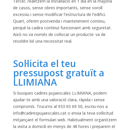
Tercer, realitzem la instal·lació en 1 dia en la majoria
de casos, sense obres importants, sense soroll
excessiu i sense modificar l’estructura de l’edifici.
Quart, oferim postvenda i manteniment continu,
perquè la cadira continuï funcionant amb seguretat.
Això no va només de col·locar un producte: va de
resoldre bé una necessitat real.
Sol·licita el teu
pressupost gratuït a
LLIMIANA
Si busques cadires pujaescales LLIMIANA, podem
ajudar-te amb una valoració clara, ràpida i sense
compromís. Truca’ns al 933 65 69 50, escriu-nos a
info@cadirespujaescales.cat
o envia la teva sol·licitud
mitjançant el formulari web. Habitualment organitzem
la visita a domicili en menys de 48 hores i preparem el