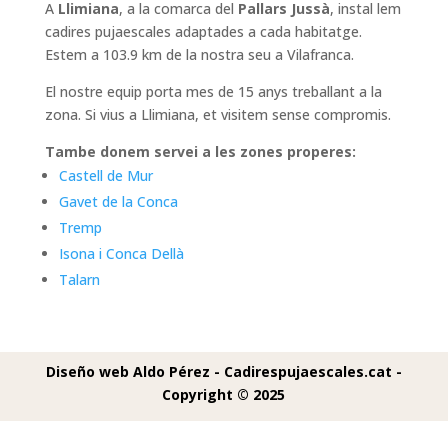
A
Llimiana
, a la comarca del
Pallars Jussà
, instal lem
cadires pujaescales adaptades a cada habitatge.
Estem a 103.9 km de la nostra seu a Vilafranca.
El nostre equip porta mes de 15 anys treballant a la
zona. Si vius a Llimiana, et visitem sense compromis.
Tambe donem servei a les zones properes:
Castell de Mur
Gavet de la Conca
Tremp
Isona i Conca Dellà
Talarn
Diseño web Aldo Pérez -
Cadirespujaescales.cat -
Copyright © 2025