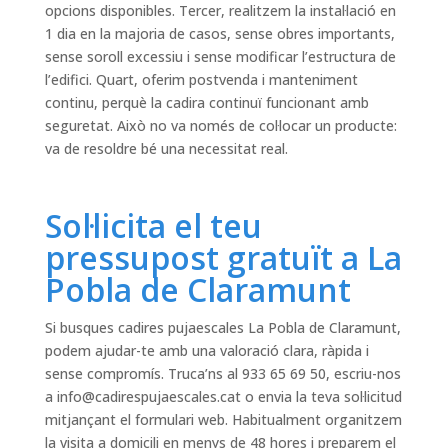
opcions disponibles. Tercer, realitzem la instal·lació en
1 dia en la majoria de casos, sense obres importants,
sense soroll excessiu i sense modificar l’estructura de
l’edifici. Quart, oferim postvenda i manteniment
continu, perquè la cadira continuï funcionant amb
seguretat. Això no va només de col·locar un producte:
va de resoldre bé una necessitat real.
Sol·licita el teu
pressupost gratuït a La
Pobla de Claramunt
Si busques cadires pujaescales La Pobla de Claramunt,
podem ajudar-te amb una valoració clara, ràpida i
sense compromís. Truca’ns al 933 65 69 50, escriu-nos
a
info@cadirespujaescales.cat
o envia la teva sol·licitud
mitjançant el formulari web. Habitualment organitzem
la visita a domicili en menys de 48 hores i preparem el