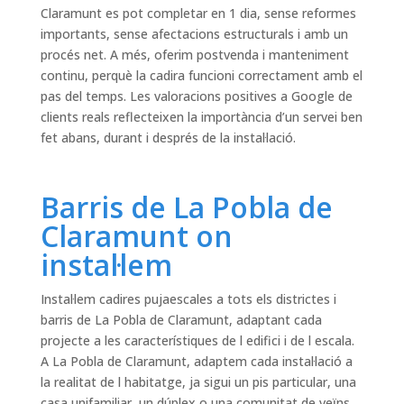
Claramunt es pot completar en 1 dia, sense reformes
importants, sense afectacions estructurals i amb un
procés net. A més, oferim postvenda i manteniment
continu, perquè la cadira funcioni correctament amb el
pas del temps. Les valoracions positives a Google de
clients reals reflecteixen la importància d’un servei ben
fet abans, durant i després de la instal·lació.
Barris de La Pobla de
Claramunt on
instal·lem
Instal·lem cadires pujaescales a tots els districtes i
barris de La Pobla de Claramunt, adaptant cada
projecte a les característiques de l edifici i de l escala.
A La Pobla de Claramunt, adaptem cada instal·lació a
la realitat de l habitatge, ja sigui un pis particular, una
casa unifamiliar, un dúplex o una comunitat de veïns.