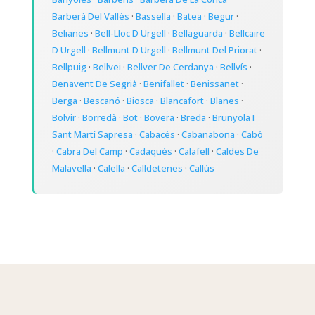
Barberà Del Vallès
·
Bassella
·
Batea
·
Begur
·
Belianes
·
Bell-Lloc D Urgell
·
Bellaguarda
·
Bellcaire
D Urgell
·
Bellmunt D Urgell
·
Bellmunt Del Priorat
·
Bellpuig
·
Bellvei
·
Bellver De Cerdanya
·
Bellvís
·
Benavent De Segrià
·
Benifallet
·
Benissanet
·
Berga
·
Bescanó
·
Biosca
·
Blancafort
·
Blanes
·
Bolvir
·
Borredà
·
Bot
·
Bovera
·
Breda
·
Brunyola I
Sant Martí Sapresa
·
Cabacés
·
Cabanabona
·
Cabó
·
Cabra Del Camp
·
Cadaqués
·
Calafell
·
Caldes De
Malavella
·
Calella
·
Calldetenes
·
Callús