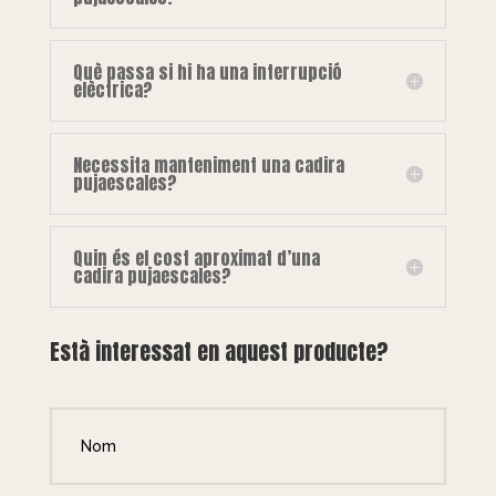
Què passa si hi ha una interrupció
elèctrica?
Necessita manteniment una cadira
pujaescales?
Quin és el cost aproximat d’una
cadira pujaescales?
Està interessat en aquest producte?