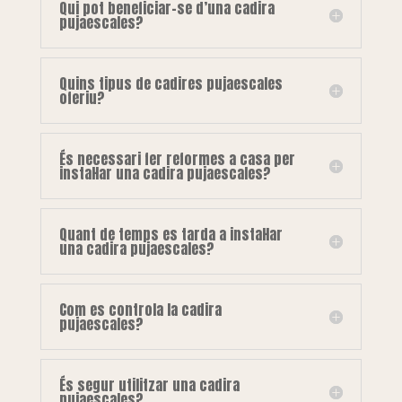
Qui pot beneficiar-se d’una cadira
pujaescales?
Quins tipus de cadires pujaescales
oferiu?
És necessari fer reformes a casa per
instal·lar una cadira pujaescales?
Quant de temps es tarda a instal·lar
una cadira pujaescales?
Com es controla la cadira
pujaescales?
És segur utilitzar una cadira
pujaescales?