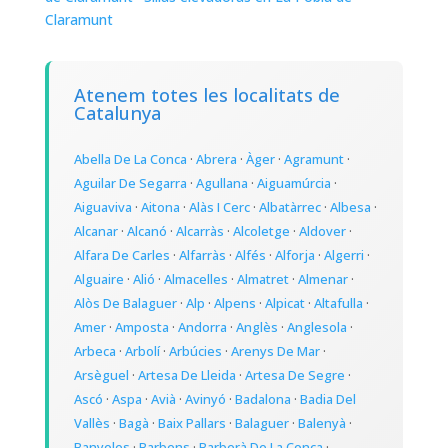
Claramunt
Atenem totes les localitats de
Catalunya
Abella De La Conca
·
Abrera
·
Àger
·
Agramunt
·
Aguilar De Segarra
·
Agullana
·
Aiguamúrcia
·
Aiguaviva
·
Aitona
·
Alàs I Cerc
·
Albatàrrec
·
Albesa
·
Alcanar
·
Alcanó
·
Alcarràs
·
Alcoletge
·
Aldover
·
Alfara De Carles
·
Alfarràs
·
Alfés
·
Alforja
·
Algerri
·
Alguaire
·
Alió
·
Almacelles
·
Almatret
·
Almenar
·
Alòs De Balaguer
·
Alp
·
Alpens
·
Alpicat
·
Altafulla
·
Amer
·
Amposta
·
Andorra
·
Anglès
·
Anglesola
·
Arbeca
·
Arbolí
·
Arbúcies
·
Arenys De Mar
·
Arsèguel
·
Artesa De Lleida
·
Artesa De Segre
·
Ascó
·
Aspa
·
Avià
·
Avinyó
·
Badalona
·
Badia Del
Vallès
·
Bagà
·
Baix Pallars
·
Balaguer
·
Balenyà
·
Banyoles
·
Barbens
·
Barberà De La Conca
·