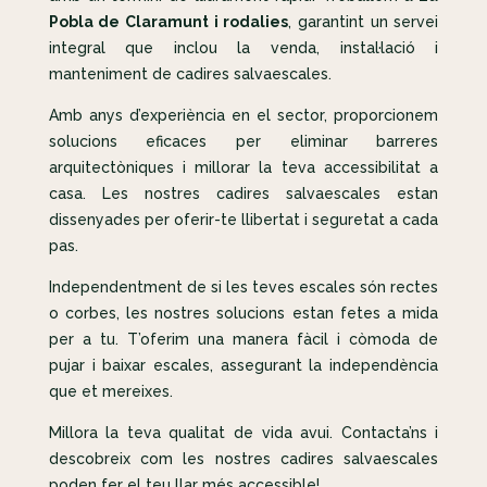
Pobla de Claramunt i rodalies
, garantint un servei
integral que inclou la venda, instal·lació i
manteniment de cadires salvaescales.
Amb anys d’experiència en el sector, proporcionem
solucions eficaces per eliminar barreres
arquitectòniques i millorar la teva accessibilitat a
casa. Les nostres cadires salvaescales estan
dissenyades per oferir-te llibertat i seguretat a cada
pas.
Independentment de si les teves escales són rectes
o corbes, les nostres solucions estan fetes a mida
per a tu. T’oferim una manera fàcil i còmoda de
pujar i baixar escales, assegurant la independència
que et mereixes.
Millora la teva qualitat de vida avui. Contacta’ns i
descobreix com les nostres cadires salvaescales
poden fer el teu llar més accessible!