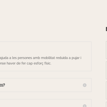
ajuda a les persones amb mobilitat reduïda a pujar i
se haver de fer cap esforç físic.
les?