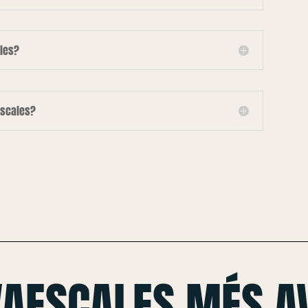
les?
escales?
VAESCALES MÉS A