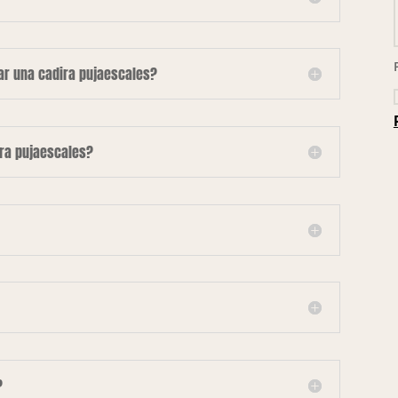
lar una cadira pujaescales?
ira pujaescales?
?