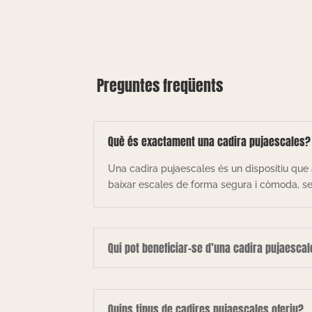
Preguntes freqüents
Què és exactament una cadira pujaescales?
Una cadira pujaescales és un dispositiu que 
baixar escales de forma segura i còmoda, sen
Qui pot beneficiar-se d’una cadira pujaesca
Quins tipus de cadires pujaescales oferiu?