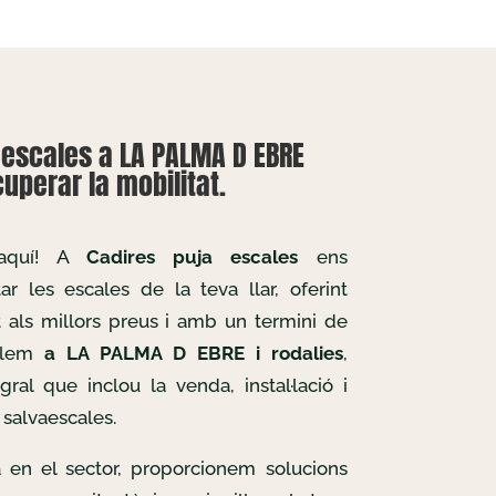
aescales a LA PALMA D EBRE
uperar la mobilitat.
 aquí! A
Cadires puja escales
ens
r les escales de la teva llar, oferint
t als millors preus i amb un termini de
allem
a LA PALMA D EBRE i rodalies
,
gral que inclou la venda, instal·lació i
salvaescales.
 en el sector, proporcionem solucions