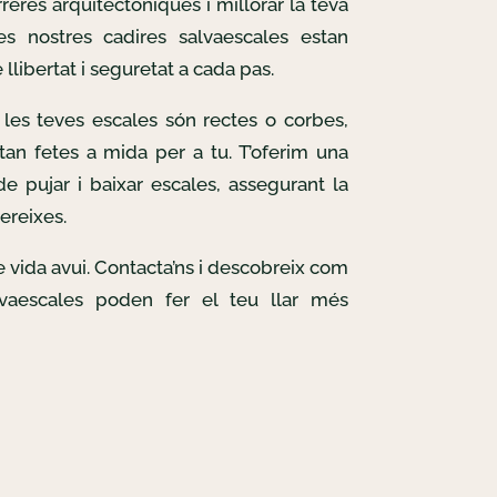
reres arquitectòniques i millorar la teva
Les nostres cadires salvaescales estan
llibertat i seguretat a cada pas.
les teves escales són rectes o corbes,
tan fetes a mida per a tu. T’oferim una
e pujar i baixar escales, assegurant la
ereixes.
de vida avui. Contacta’ns i descobreix com
lvaescales poden fer el teu llar més