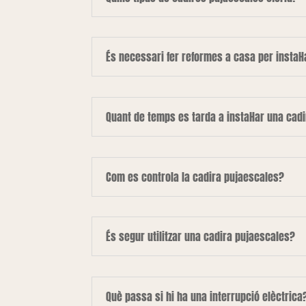
És necessari fer reformes a casa per instal·
Quant de temps es tarda a instal·lar una cad
Com es controla la cadira pujaescales?
És segur utilitzar una cadira pujaescales?
Què passa si hi ha una interrupció elèctrica