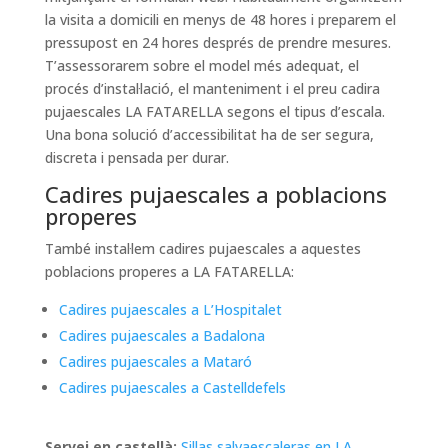
la visita a domicili en menys de 48 hores i preparem el
pressupost en 24 hores després de prendre mesures.
T’assessorarem sobre el model més adequat, el
procés d’instal·lació, el manteniment i el preu cadira
pujaescales LA FATARELLA segons el tipus d’escala.
Una bona solució d’accessibilitat ha de ser segura,
discreta i pensada per durar.
Cadires pujaescales a poblacions
properes
També instal·lem cadires pujaescales a aquestes
poblacions properes a LA FATARELLA:
Cadires pujaescales a L’Hospitalet
Cadires pujaescales a Badalona
Cadires pujaescales a Mataró
Cadires pujaescales a Castelldefels
Servei en castellà:
Sillas salvaescaleras en LA