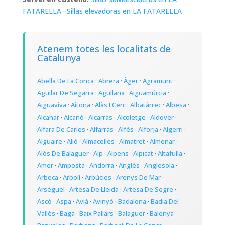
FATARELLA
·
Sillas elevadoras en LA FATARELLA
Atenem totes les localitats de
Catalunya
Abella De La Conca
·
Abrera
·
Àger
·
Agramunt
·
Aguilar De Segarra
·
Agullana
·
Aiguamúrcia
·
Aiguaviva
·
Aitona
·
Alàs I Cerc
·
Albatàrrec
·
Albesa
·
Alcanar
·
Alcanó
·
Alcarràs
·
Alcoletge
·
Aldover
·
Alfara De Carles
·
Alfarràs
·
Alfés
·
Alforja
·
Algerri
·
Alguaire
·
Alió
·
Almacelles
·
Almatret
·
Almenar
·
Alòs De Balaguer
·
Alp
·
Alpens
·
Alpicat
·
Altafulla
·
Amer
·
Amposta
·
Andorra
·
Anglès
·
Anglesola
·
Arbeca
·
Arbolí
·
Arbúcies
·
Arenys De Mar
·
Arsèguel
·
Artesa De Lleida
·
Artesa De Segre
·
Ascó
·
Aspa
·
Avià
·
Avinyó
·
Badalona
·
Badia Del
Vallès
·
Bagà
·
Baix Pallars
·
Balaguer
·
Balenyà
·