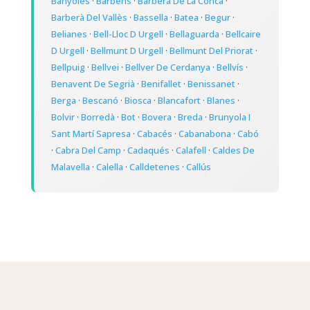
Banyoles
·
Barbens
·
Barberà De La Conca
·
Barberà Del Vallès
·
Bassella
·
Batea
·
Begur
·
Belianes
·
Bell-Lloc D Urgell
·
Bellaguarda
·
Bellcaire
D Urgell
·
Bellmunt D Urgell
·
Bellmunt Del Priorat
·
Bellpuig
·
Bellvei
·
Bellver De Cerdanya
·
Bellvís
·
Benavent De Segrià
·
Benifallet
·
Benissanet
·
Berga
·
Bescanó
·
Biosca
·
Blancafort
·
Blanes
·
Bolvir
·
Borredà
·
Bot
·
Bovera
·
Breda
·
Brunyola I
Sant Martí Sapresa
·
Cabacés
·
Cabanabona
·
Cabó
·
Cabra Del Camp
·
Cadaqués
·
Calafell
·
Caldes De
Malavella
·
Calella
·
Calldetenes
·
Callús