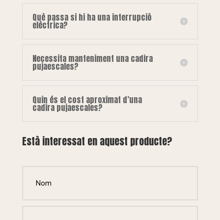
Què passa si hi ha una interrupció
elèctrica?
Necessita manteniment una cadira
pujaescales?
Quin és el cost aproximat d’una
cadira pujaescales?
Està interessat en aquest producte?