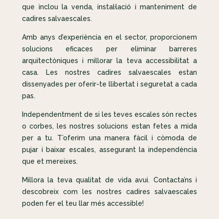
que inclou la venda, instal·lació i manteniment de
cadires salvaescales.
Amb anys d’experiència en el sector, proporcionem
solucions eficaces per eliminar barreres
arquitectòniques i millorar la teva accessibilitat a
casa. Les nostres cadires salvaescales estan
dissenyades per oferir-te llibertat i seguretat a cada
pas.
Independentment de si les teves escales són rectes
o corbes, les nostres solucions estan fetes a mida
per a tu. T’oferim una manera fàcil i còmoda de
pujar i baixar escales, assegurant la independència
que et mereixes.
Millora la teva qualitat de vida avui. Contacta’ns i
descobreix com les nostres cadires salvaescales
poden fer el teu llar més accessible!