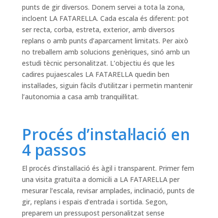
punts de gir diversos. Donem servei a tota la zona,
incloent LA FATARELLA. Cada escala és diferent: pot
ser recta, corba, estreta, exterior, amb diversos
replans o amb punts d’aparcament limitats. Per això
no treballem amb solucions genèriques, sinó amb un
estudi tècnic personalitzat. L’objectiu és que les
cadires pujaescales LA FATARELLA quedin ben
instal·lades, siguin fàcils d’utilitzar i permetin mantenir
l’autonomia a casa amb tranquil·litat.
Procés d’instal·lació en
4 passos
El procés d’instal·lació és àgil i transparent. Primer fem
una visita gratuïta a domicili a LA FATARELLA per
mesurar l’escala, revisar amplades, inclinació, punts de
gir, replans i espais d’entrada i sortida. Segon,
preparem un pressupost personalitzat sense