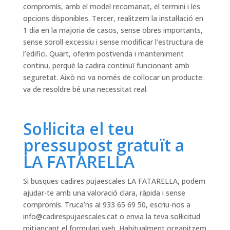
compromís, amb el model recomanat, el termini i les
opcions disponibles. Tercer, realitzem la instal·lació en
1 dia en la majoria de casos, sense obres importants,
sense soroll excessiu i sense modificar l’estructura de
l’edifici. Quart, oferim postvenda i manteniment
continu, perquè la cadira continuï funcionant amb
seguretat. Això no va només de col·locar un producte:
va de resoldre bé una necessitat real.
Sol·licita el teu
pressupost gratuït a
LA FATARELLA
Si busques cadires pujaescales LA FATARELLA, podem
ajudar-te amb una valoració clara, ràpida i sense
compromís. Truca’ns al 933 65 69 50, escriu-nos a
info@cadirespujaescales.cat
o envia la teva sol·licitud
mitjançant el formulari web. Habitualment organitzem