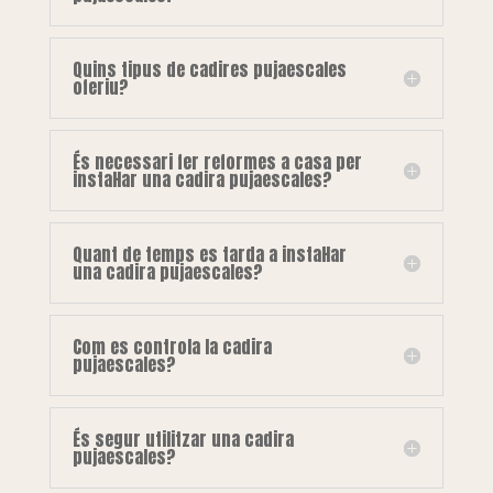
Quins tipus de cadires pujaescales
oferiu?
És necessari fer reformes a casa per
instal·lar una cadira pujaescales?
Quant de temps es tarda a instal·lar
una cadira pujaescales?
Com es controla la cadira
pujaescales?
És segur utilitzar una cadira
pujaescales?