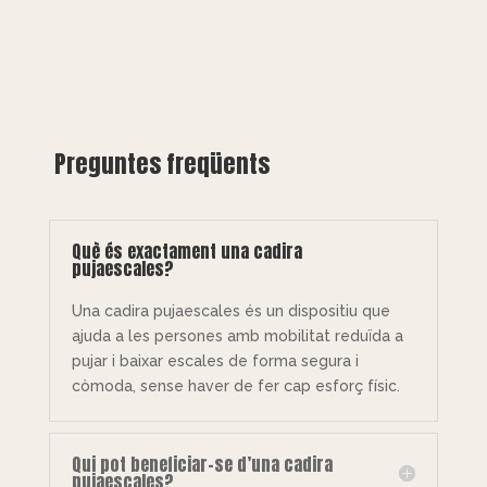
Preguntes freqüents
Què és exactament una cadira
pujaescales?
Una cadira pujaescales és un dispositiu que
ajuda a les persones amb mobilitat reduïda a
pujar i baixar escales de forma segura i
còmoda, sense haver de fer cap esforç físic.
Qui pot beneficiar-se d’una cadira
pujaescales?