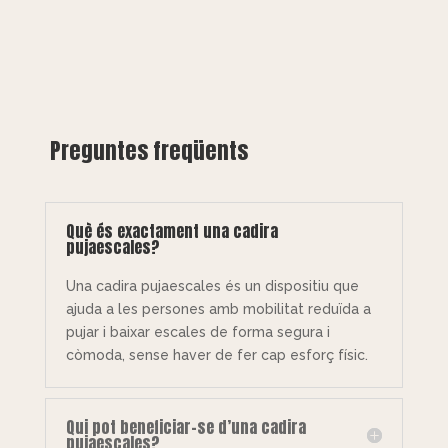
Preguntes freqüents
Què és exactament una cadira
pujaescales?
Una cadira pujaescales és un dispositiu que
ajuda a les persones amb mobilitat reduïda a
pujar i baixar escales de forma segura i
còmoda, sense haver de fer cap esforç físic.
Qui pot beneficiar-se d’una cadira
pujaescales?