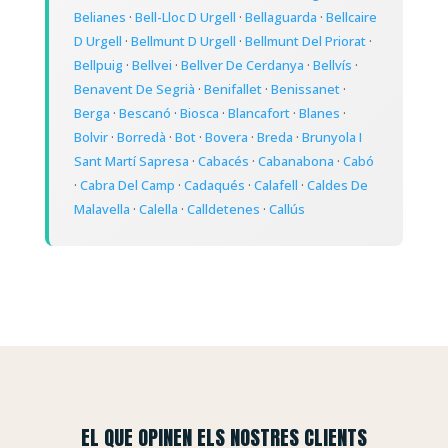
Belianes
·
Bell-Lloc D Urgell
·
Bellaguarda
·
Bellcaire
D Urgell
·
Bellmunt D Urgell
·
Bellmunt Del Priorat
·
Bellpuig
·
Bellvei
·
Bellver De Cerdanya
·
Bellvís
·
Benavent De Segrià
·
Benifallet
·
Benissanet
·
Berga
·
Bescanó
·
Biosca
·
Blancafort
·
Blanes
·
Bolvir
·
Borredà
·
Bot
·
Bovera
·
Breda
·
Brunyola I
Sant Martí Sapresa
·
Cabacés
·
Cabanabona
·
Cabó
·
Cabra Del Camp
·
Cadaqués
·
Calafell
·
Caldes De
Malavella
·
Calella
·
Calldetenes
·
Callús
EL QUE OPINEN ELS NOSTRES CLIENTS