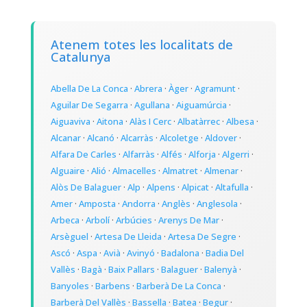
Atenem totes les localitats de
Catalunya
Abella De La Conca
·
Abrera
·
Àger
·
Agramunt
·
Aguilar De Segarra
·
Agullana
·
Aiguamúrcia
·
Aiguaviva
·
Aitona
·
Alàs I Cerc
·
Albatàrrec
·
Albesa
·
Alcanar
·
Alcanó
·
Alcarràs
·
Alcoletge
·
Aldover
·
Alfara De Carles
·
Alfarràs
·
Alfés
·
Alforja
·
Algerri
·
Alguaire
·
Alió
·
Almacelles
·
Almatret
·
Almenar
·
Alòs De Balaguer
·
Alp
·
Alpens
·
Alpicat
·
Altafulla
·
Amer
·
Amposta
·
Andorra
·
Anglès
·
Anglesola
·
Arbeca
·
Arbolí
·
Arbúcies
·
Arenys De Mar
·
Arsèguel
·
Artesa De Lleida
·
Artesa De Segre
·
Ascó
·
Aspa
·
Avià
·
Avinyó
·
Badalona
·
Badia Del
Vallès
·
Bagà
·
Baix Pallars
·
Balaguer
·
Balenyà
·
Banyoles
·
Barbens
·
Barberà De La Conca
·
Barberà Del Vallès
·
Bassella
·
Batea
·
Begur
·