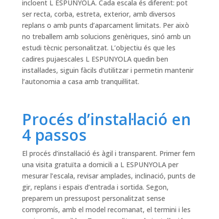
incloent L ESPUNYOLA. Cada escala és diferent: pot
ser recta, corba, estreta, exterior, amb diversos
replans o amb punts d’aparcament limitats. Per això
no treballem amb solucions genèriques, sinó amb un
estudi tècnic personalitzat. L’objectiu és que les
cadires pujaescales L ESPUNYOLA quedin ben
instal·lades, siguin fàcils d’utilitzar i permetin mantenir
l’autonomia a casa amb tranquil·litat.
Procés d’instal·lació en
4 passos
El procés d’instal·lació és àgil i transparent. Primer fem
una visita gratuïta a domicili a L ESPUNYOLA per
mesurar l’escala, revisar amplades, inclinació, punts de
gir, replans i espais d’entrada i sortida. Segon,
preparem un pressupost personalitzat sense
compromís, amb el model recomanat, el termini i les