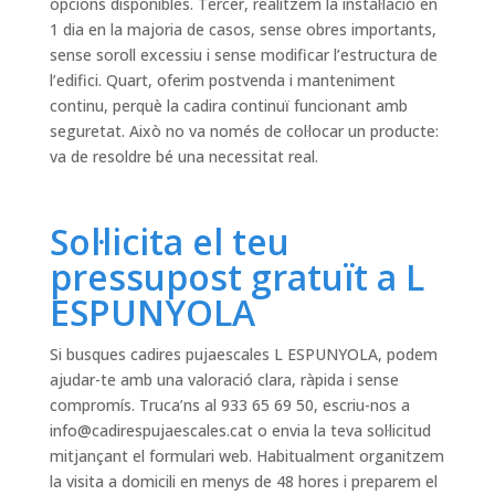
opcions disponibles. Tercer, realitzem la instal·lació en
1 dia en la majoria de casos, sense obres importants,
sense soroll excessiu i sense modificar l’estructura de
l’edifici. Quart, oferim postvenda i manteniment
continu, perquè la cadira continuï funcionant amb
seguretat. Això no va només de col·locar un producte:
va de resoldre bé una necessitat real.
Sol·licita el teu
pressupost gratuït a L
ESPUNYOLA
Si busques cadires pujaescales L ESPUNYOLA, podem
ajudar-te amb una valoració clara, ràpida i sense
compromís. Truca’ns al 933 65 69 50, escriu-nos a
info@cadirespujaescales.cat
o envia la teva sol·licitud
mitjançant el formulari web. Habitualment organitzem
la visita a domicili en menys de 48 hores i preparem el