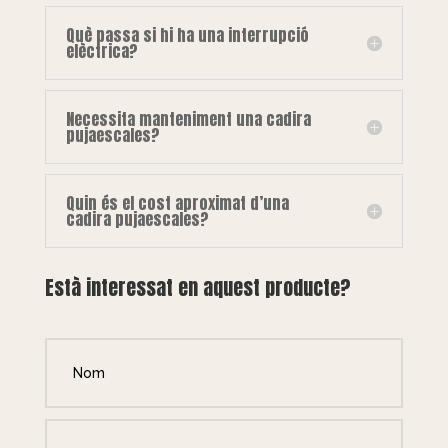
Què passa si hi ha una interrupció
elèctrica?
Necessita manteniment una cadira
pujaescales?
Quin és el cost aproximat d’una
cadira pujaescales?
Està interessat en aquest producte?