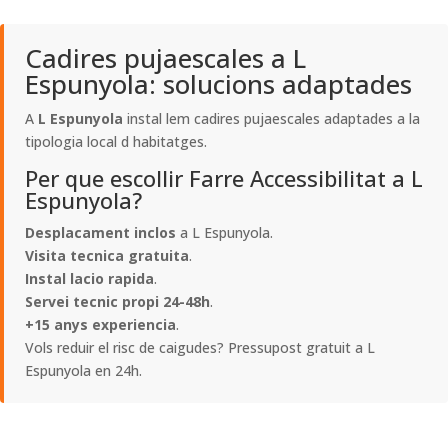
Cadires pujaescales a L
Espunyola: solucions adaptades
A
L Espunyola
instal lem cadires pujaescales adaptades a la
tipologia local d habitatges.
Per que escollir Farre Accessibilitat a L
Espunyola?
Desplacament inclos
a L Espunyola.
Visita tecnica gratuita
.
Instal lacio rapida
.
Servei tecnic propi 24-48h
.
+15 anys experiencia
.
Vols reduir el risc de caigudes? Pressupost gratuit a L
Espunyola en 24h.