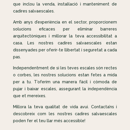
que inclou la venda, instal·lació i manteniment de
cadires salvaescales.
Amb anys d’experiència en el sector, proporcionem
solucions eficaces per eliminar barreres
arquitectòniques i millorar la teva accessibilitat a
casa. Les nostres cadires salvaescales estan
dissenyades per oferir-te llibertat i seguretat a cada
pas.
Independentment de si les teves escales són rectes
o corbes, les nostres solucions estan fetes a mida
per a tu. T’oferim una manera fàcil i còmoda de
pujar i baixar escales, assegurant la independència
que et mereixes.
Millora la teva qualitat de vida avui. Contacta’ns i
descobreix com les nostres cadires salvaescales
poden fer el teu llar més accessible!