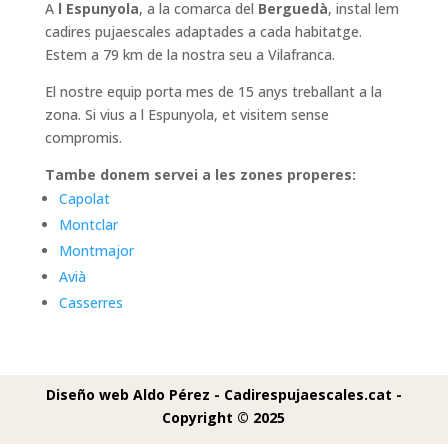
A
l Espunyola
, a la comarca del
Berguedà
, instal lem
cadires pujaescales adaptades a cada habitatge.
Estem a 79 km de la nostra seu a Vilafranca.
El nostre equip porta mes de 15 anys treballant a la
zona. Si vius a l Espunyola, et visitem sense
compromis.
Tambe donem servei a les zones properes:
Capolat
Montclar
Montmajor
Avià
Casserres
Diseño web Aldo Pérez -
Cadirespujaescales.cat -
Copyright © 2025