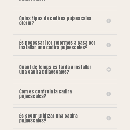
Quins tipus de cadires pujaescales
oferiu?
És necessari fer reformes a casa per
instal·lar una cadira pujaescales?
Quant de temps es tarda a instal·lar
una cadira pujaescales?
Com es controla la cadira
pujaescales?
És segur utilitzar una cadira
pujaescales?