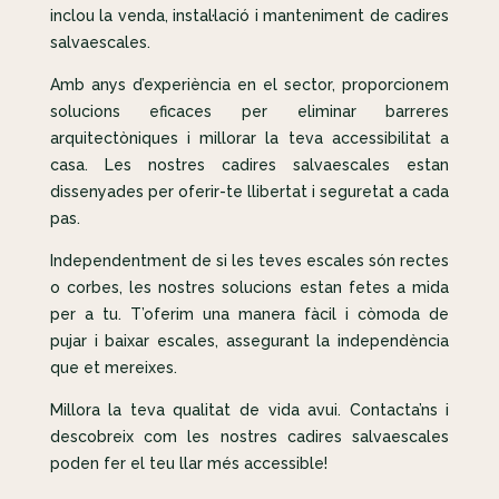
inclou la venda, instal·lació i manteniment de cadires
salvaescales.
Amb anys d’experiència en el sector, proporcionem
solucions eficaces per eliminar barreres
arquitectòniques i millorar la teva accessibilitat a
casa. Les nostres cadires salvaescales estan
dissenyades per oferir-te llibertat i seguretat a cada
pas.
Independentment de si les teves escales són rectes
o corbes, les nostres solucions estan fetes a mida
per a tu. T’oferim una manera fàcil i còmoda de
pujar i baixar escales, assegurant la independència
que et mereixes.
Millora la teva qualitat de vida avui. Contacta’ns i
descobreix com les nostres cadires salvaescales
poden fer el teu llar més accessible!