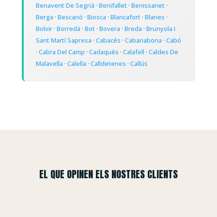
Benavent De Segrià
·
Benifallet
·
Benissanet
·
Berga
·
Bescanó
·
Biosca
·
Blancafort
·
Blanes
·
Bolvir
·
Borredà
·
Bot
·
Bovera
·
Breda
·
Brunyola I
Sant Martí Sapresa
·
Cabacés
·
Cabanabona
·
Cabó
·
Cabra Del Camp
·
Cadaqués
·
Calafell
·
Caldes De
Malavella
·
Calella
·
Calldetenes
·
Callús
EL QUE OPINEN ELS NOSTRES CLIENTS