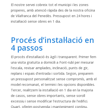
El nostre servei cobreix tot el municipi i les zones
properes, amb atenció ràpida des de la nostra oficina
de Vilafranca del Penedès. Pressupost en 24 hores i
instal·lació sense obres en 1 dia.
Procés d’instal·lació en
4 passos
El procés d’instal·lació és àgil i transparent. Primer fem
una visita gratuïta a domicili a Font-rubí per mesurar
l’escala, revisar amplades, inclinació, punts de gir,
replans i espais d’entrada i sortida. Segon, preparem
un pressupost personalitzat sense compromís, amb el
model recomanat, el termini i les opcions disponibles.
Tercer, realitzem la instal·lació en 1 dia en la majoria
de casos, sense obres importants, sense soroll
excessiu i sense modificar l’estructura de l’edifici.
Quart, oferim postvenda i manteniment continu,