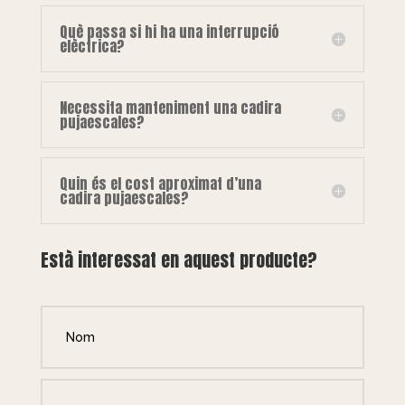
Què passa si hi ha una interrupció
elèctrica?
Necessita manteniment una cadira
pujaescales?
Quin és el cost aproximat d’una
cadira pujaescales?
Està interessat en aquest producte?