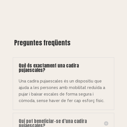
Preguntes freqüents
Què és exactament una cadira
pujaescales?
Una cadira pujaescales és un dispositiu que
ajuda a les persones amb mobilitat reduïda a
pujar i baixar escales de forma segura i
còmoda, sense haver de fer cap esforç físic.
Qui pot beneficiar-se d’una cadira
pujaescales?