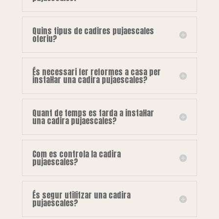
Quins tipus de cadires pujaescales
oferiu?
És necessari fer reformes a casa per
instal·lar una cadira pujaescales?
Quant de temps es tarda a instal·lar
una cadira pujaescales?
Com es controla la cadira
pujaescales?
És segur utilitzar una cadira
pujaescales?