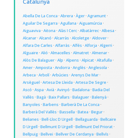
Catalunya
Abella De La Conca
·
Abrera
·
Àger
·
Agramunt
·
Aguilar De Segarra
·
Agullana
·
Aiguamúrcia
·
Aiguaviva
·
Aitona
·
Alàs I Cerc
·
Albatàrrec
·
Albesa
·
Alcanar
·
Alcanó
·
Alcarràs
·
Alcoletge
·
Aldover
·
Alfara De Carles
·
Alfarràs
·
Alfés
·
Alforja
·
Algerri
·
Alguaire
·
Alió
·
Almacelles
·
Almatret
·
Almenar
·
Alòs De Balaguer
·
Alp
·
Alpens
·
Alpicat
·
Altafulla
·
Amer
·
Amposta
·
Andorra
·
Anglès
·
Anglesola
·
Arbeca
·
Arbolí
·
Arbúcies
·
Arenys De Mar
·
Arsèguel
·
Artesa De Lleida
·
Artesa De Segre
·
Ascó
·
Aspa
·
Avià
·
Avinyó
·
Badalona
·
Badia Del
Vallès
·
Bagà
·
Baix Pallars
·
Balaguer
·
Balenyà
·
Banyoles
·
Barbens
·
Barberà De La Conca
·
Barberà Del Vallès
·
Bassella
·
Batea
·
Begur
·
Belianes
·
Bell-Lloc D Urgell
·
Bellaguarda
·
Bellcaire
D Urgell
·
Bellmunt D Urgell
·
Bellmunt Del Priorat
·
Bellpuig
·
Bellvei
·
Bellver De Cerdanya
·
Bellvís
·