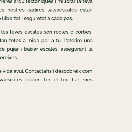
reres arquitectòniques i millorar la teva
Les nostres cadires salvaescales estan
llibertat i seguretat a cada pas.
les teves escales són rectes o corbes,
tan fetes a mida per a tu. T’oferim una
e pujar i baixar escales, assegurant la
ereixes.
de vida avui. Contacta’ns i descobreix com
lvaescales poden fer el teu llar més