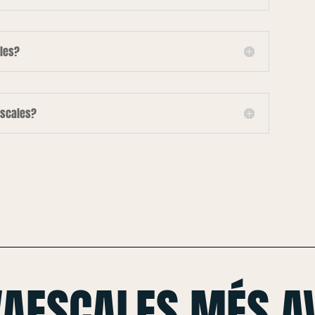
les?
escales?
VAESCALES MÉS A