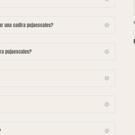
lar una cadira pujaescales?
ira pujaescales?
?