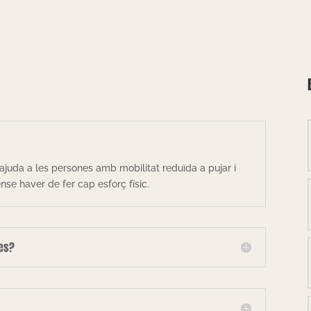
ajuda a les persones amb mobilitat reduïda a pujar i
se haver de fer cap esforç físic.
les?