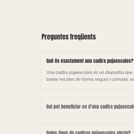
Preguntes freqüents
Què és exactament una cadira pujaescales?
Una cadira pujaescales és un dispositiu que 
baixar escales de forma segura i còmoda, sen
Qui pot beneficiar-se d’una cadira pujaesca
Quins tipus de cadires pujaescales oferiu?