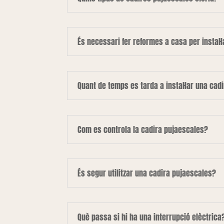
És necessari fer reformes a casa per instal·
Quant de temps es tarda a instal·lar una cad
Com es controla la cadira pujaescales?
És segur utilitzar una cadira pujaescales?
Què passa si hi ha una interrupció elèctrica