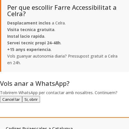
Per que escollir Farre Accessibilitat a
Celra?
Desplacament inclos
a Celra.
Visita tecnica gratuita
.
Instal lacio rapida
.
Servei tecnic propi 24-48h
.
+15 anys experiencia
.
Vols guanyar autonomia diaria? Pressupost gratuit a Celra
en 24h.
Vols anar a WhatsApp?
Tobrirem WhatsApp per contactar amb nosaltres. Continuem?
Cancel lar
Si, obrir
Cadires Pujaescales a Catalunya