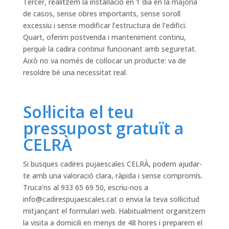
Tercer, realitzem la instal·lació en 1 dia en la majoria
de casos, sense obres importants, sense soroll
excessiu i sense modificar l’estructura de l’edifici.
Quart, oferim postvenda i manteniment continu,
perquè la cadira continuï funcionant amb seguretat.
Això no va només de col·locar un producte: va de
resoldre bé una necessitat real.
Sol·licita el teu
pressupost gratuït a
CELRÀ
Si busques cadires pujaescales CELRÀ, podem ajudar-
te amb una valoració clara, ràpida i sense compromís.
Truca’ns al 933 65 69 50, escriu-nos a
info@cadirespujaescales.cat
o envia la teva sol·licitud
mitjançant el formulari web. Habitualment organitzem
la visita a domicili en menys de 48 hores i preparem el