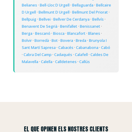
Belianes
·
Bell-Lloc D Urgell
·
Bellaguarda
·
Bellcaire
D Urgell
·
Bellmunt D Urgell
·
Bellmunt Del Priorat
·
Bellpuig
·
Bellvei
·
Bellver De Cerdanya
·
Bellvís
·
Benavent De Segrià
·
Benifallet
·
Benissanet
·
Berga
·
Bescanó
·
Biosca
·
Blancafort
·
Blanes
·
Bolvir
·
Borredà
·
Bot
·
Bovera
·
Breda
·
Brunyola I
Sant Martí Sapresa
·
Cabacés
·
Cabanabona
·
Cabó
·
Cabra Del Camp
·
Cadaqués
·
Calafell
·
Caldes De
Malavella
·
Calella
·
Calldetenes
·
Callús
EL QUE OPINEN ELS NOSTRES CLIENTS