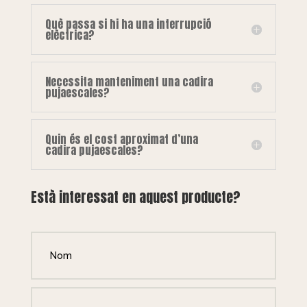
Què passa si hi ha una interrupció
elèctrica?
Necessita manteniment una cadira
pujaescales?
Quin és el cost aproximat d’una
cadira pujaescales?
Està interessat en aquest producte?