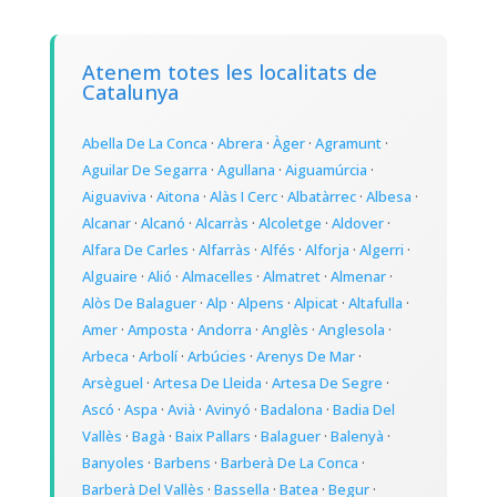
Atenem totes les localitats de
Catalunya
Abella De La Conca
·
Abrera
·
Àger
·
Agramunt
·
Aguilar De Segarra
·
Agullana
·
Aiguamúrcia
·
Aiguaviva
·
Aitona
·
Alàs I Cerc
·
Albatàrrec
·
Albesa
·
Alcanar
·
Alcanó
·
Alcarràs
·
Alcoletge
·
Aldover
·
Alfara De Carles
·
Alfarràs
·
Alfés
·
Alforja
·
Algerri
·
Alguaire
·
Alió
·
Almacelles
·
Almatret
·
Almenar
·
Alòs De Balaguer
·
Alp
·
Alpens
·
Alpicat
·
Altafulla
·
Amer
·
Amposta
·
Andorra
·
Anglès
·
Anglesola
·
Arbeca
·
Arbolí
·
Arbúcies
·
Arenys De Mar
·
Arsèguel
·
Artesa De Lleida
·
Artesa De Segre
·
Ascó
·
Aspa
·
Avià
·
Avinyó
·
Badalona
·
Badia Del
Vallès
·
Bagà
·
Baix Pallars
·
Balaguer
·
Balenyà
·
Banyoles
·
Barbens
·
Barberà De La Conca
·
Barberà Del Vallès
·
Bassella
·
Batea
·
Begur
·