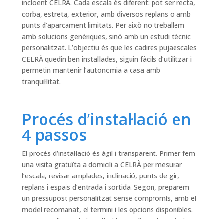
incloent CELRÀ. Cada escala és diferent: pot ser recta,
corba, estreta, exterior, amb diversos replans o amb
punts d’aparcament limitats. Per això no treballem
amb solucions genèriques, sinó amb un estudi tècnic
personalitzat. L’objectiu és que les cadires pujaescales
CELRÀ quedin ben instal·lades, siguin fàcils d’utilitzar i
permetin mantenir l’autonomia a casa amb
tranquil·litat.
Procés d’instal·lació en
4 passos
El procés d’instal·lació és àgil i transparent. Primer fem
una visita gratuïta a domicili a CELRÀ per mesurar
l’escala, revisar amplades, inclinació, punts de gir,
replans i espais d’entrada i sortida. Segon, preparem
un pressupost personalitzat sense compromís, amb el
model recomanat, el termini i les opcions disponibles.