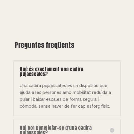
Preguntes freqüents
Què és exactament una cadira
pujaescales?
Una cadira pujaescales és un dispositiu que
ajuda a les persones amb mobilitat reduïda a
pujar i baixar escales de forma segura i
còmoda, sense haver de fer cap esforç físic.
Qui pot beneficiar-se d’una cadira
pujaescales?