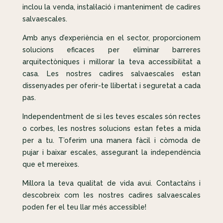
inclou la venda, instal·lació i manteniment de cadires
salvaescales.
Amb anys d’experiència en el sector, proporcionem
solucions eficaces per eliminar barreres
arquitectòniques i millorar la teva accessibilitat a
casa. Les nostres cadires salvaescales estan
dissenyades per oferir-te llibertat i seguretat a cada
pas.
Independentment de si les teves escales són rectes
o corbes, les nostres solucions estan fetes a mida
per a tu. T’oferim una manera fàcil i còmoda de
pujar i baixar escales, assegurant la independència
que et mereixes.
Millora la teva qualitat de vida avui. Contacta’ns i
descobreix com les nostres cadires salvaescales
poden fer el teu llar més accessible!