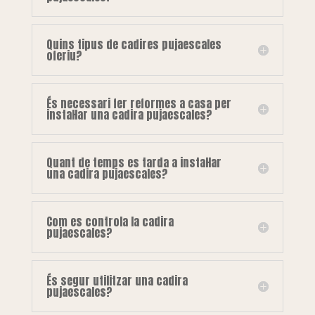
Quins tipus de cadires pujaescales
oferiu?
És necessari fer reformes a casa per
instal·lar una cadira pujaescales?
Quant de temps es tarda a instal·lar
una cadira pujaescales?
Com es controla la cadira
pujaescales?
És segur utilitzar una cadira
pujaescales?