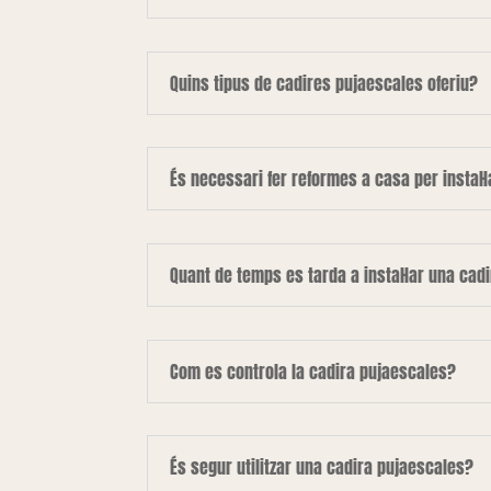
Quins tipus de cadires pujaescales oferiu?
És necessari fer reformes a casa per instal·
Quant de temps es tarda a instal·lar una cad
Com es controla la cadira pujaescales?
És segur utilitzar una cadira pujaescales?