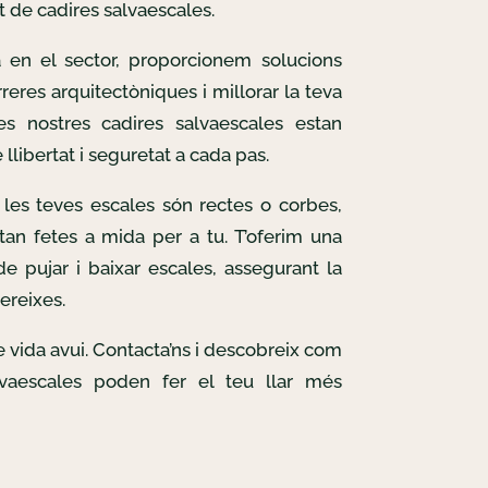
t de cadires salvaescales.
 en el sector, proporcionem solucions
reres arquitectòniques i millorar la teva
Les nostres cadires salvaescales estan
llibertat i seguretat a cada pas.
les teves escales són rectes o corbes,
tan fetes a mida per a tu. T’oferim una
e pujar i baixar escales, assegurant la
ereixes.
de vida avui. Contacta’ns i descobreix com
lvaescales poden fer el teu llar més