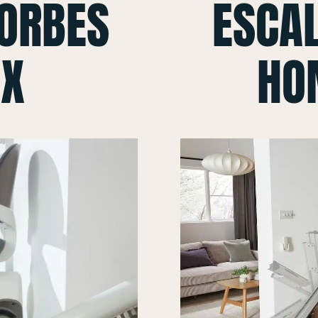
CORBES
ESCAL
 X
HO