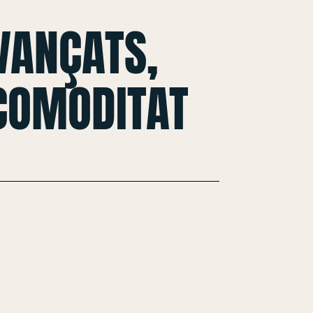
VANÇATS,
 COMODITAT