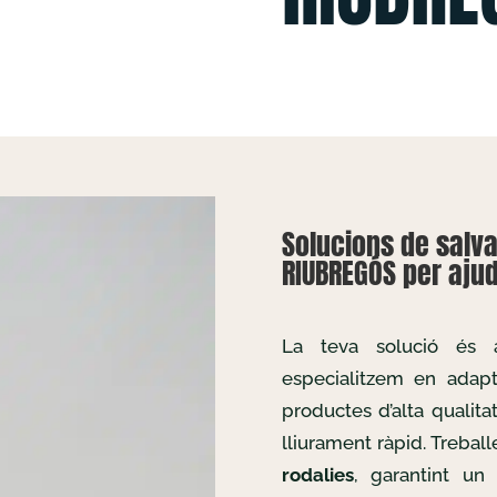
Solucions de salva
RIUBREGÓS per ajud
La teva solució és
especialitzem en adapta
productes d’alta qualita
lliurament ràpid. Treba
rodalies
, garantint un