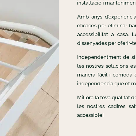
instal·lació i mantenimen
Amb anys d’experiència
eficaces per eliminar bar
accessibilitat a casa. 
dissenyades per oferir-te 
Independentment de si 
les nostres solucions es
manera fàcil i còmoda d
independència que et m
Millora la teva qualitat 
les nostres cadires sa
accessible!