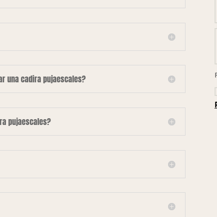
lar una cadira pujaescales?
ira pujaescales?